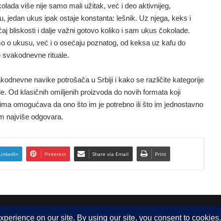
olada više nije samo mali užitak, već i deo aktivnijeg,
 jedan ukus ipak ostaje konstanta: lešnik. Uz njega, keks i
aj bliskosti i dalje važni gotovo koliko i sam ukus čokolade.
o o ukusu, već i o osećaju poznatog, od keksa uz kafu do
e svakodnevne rituale.
odnevne navike potrošača u Srbiji i kako se različite kategorije
le. Od klasičnih omiljenih proizvoda do novih formata koji
ma omogućava da ono što im je potrebno ili što im jednostavno
m najviše odgovara.
LinkedIn
Pinterest
Share via Email
Print
 d.o.o.