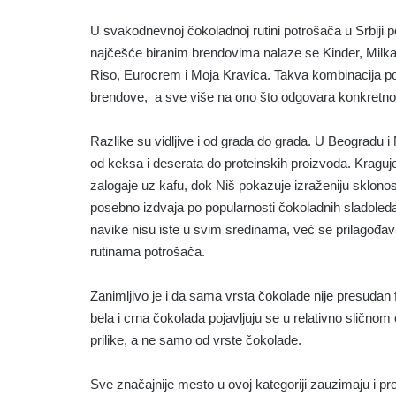
U svakodnevnoj čokoladnoj rutini potrošača u Srbiji p
najčešće biranim brendovima nalaze se Kinder, Milka, 
Riso, Eurocrem i Moja Kravica. Takva kombinacija po
brendove, a sve više na ono što odgovara konkretnom t
Razlike su vidljive i od grada do grada. U Beogradu 
od keksa i deserata do proteinskih proizvoda. Kraguj
zalogaje uz kafu, dok Niš pokazuje izraženiju sklono
posebno izdvaja po popularnosti čokoladnih sladoled
navike nisu iste u svim sredinama, već se prilagođ
rutinama potrošača.
Zanimljivo je i da sama vrsta čokolade nije presudan
bela i crna čokolada pojavljuju se u relativno sličnom
prilike, a ne samo od vrste čokolade.
Sve značajnije mesto u ovoj kategoriji zauzimaju i p