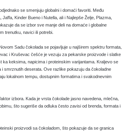
odjednako se smenjuju globalni i domaći favoriti. Među
Jaffa, Kinder Bueno i Nutella, ali i Najlepše Želje, Plazma,
kazuje da se izbor sve manje deli na domaće i globalne
renutku, navici ili potrebi.
i Novom Sadu čokolada se pojavljuje u najširem spektru formata,
evac i Kruševac češće je vezuju za pekarske proizvode i slatke
st ka keksima, napicima i proteinskim varijantama. Kraljevo se
a i smrznutih deserata. Ove razlike pokazuju da čokoladne
avaju lokalnom tempu, dostupnim formatima i svakodnevnim
 faktor izbora. Kada je vrsta čokolade jasno navedena, mlečna,
 obimu, što sugeriše da odluka često zavisi od brenda, formata i
roteinski proizvodi sa čokoladom, što pokazuje da se granica