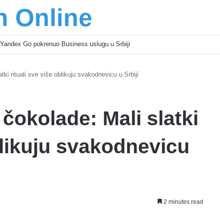
n Online
Yandex Go pokrenuo Business uslugu u Srbiji
ki rituali sve više oblikuju svakodnevicu u Srbiji
okolade: Mali slatki
oblikuju svakodnevicu
2 minutes read