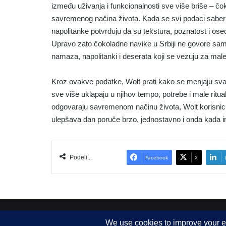
između uživanja i funkcionalnosti sve više briše – čok
savremenog načina života. Kada se svi podaci saberu,
napolitanke potvrđuju da su tekstura, poznatost i oseć
Upravo zato čokoladne navike u Srbiji ne govore sam
namaza, napolitanki i deserata koji se vezuju za mal
Kroz ovakve podatke, Wolt prati kako se menjaju svak
sve više uklapaju u njihov tempo, potrebe i male ritua
odgovaraju savremenom načinu života, Wolt korisnici
ulepšava dan poruče brzo, jednostavno i onda kada i
Podeli...
Facebook
X
Copyright © 2015-2025, Sva prava zadržana |
LBS Team