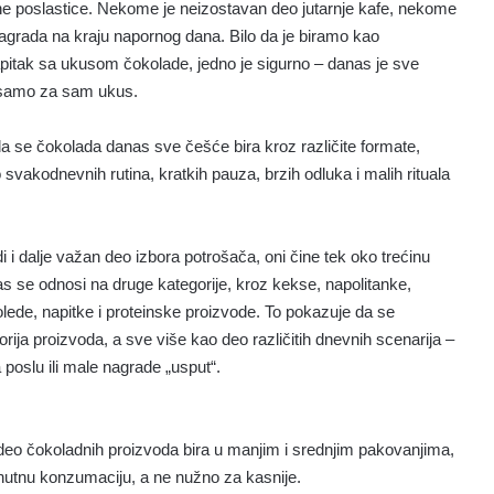
ne poslastice. Nekome je neizostavan deo jutarnje kafe, nekome
rada na kraju napornog dana. Bilo da je biramo kao
napitak sa ukusom čokolade, jedno je sigurno – danas je sve
 samo za sam ukus.
a se čokolada danas sve češće bira kroz različite formate,
o svakodnevnih rutina, kratkih pauza, brzih odluka i malih rituala
i i dalje važan deo izbora potrošača, oni čine tek oko trećinu
s se odnosi na druge kategorije, kroz kekse, napolitanke,
ede, napitke i proteinske proizvode. To pokazuje da se
a proizvoda, a sve više kao deo različitih dnevnih scenarija –
 poslu ili male nagrade „usput“.
i deo čokoladnih proizvoda bira u manjim i srednjim pakovanjima,
enutnu konzumaciju, a ne nužno za kasnije.