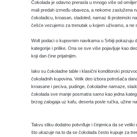
Čokolada je odavno prerasla u mnogo više od omilje
mali predah između obaveza, a nekome zaslužena nag
čokoladicu, kroasan, sladoled, namaz ili proteinski 
češće vezujemo za trenutak u kojem uživamo, a ne
Wolt podaci o kupovnim navikama u Srbiji pokazuju d
kategorije i prilike. Ona se sve više pojavljuje kao de
koji dan čine prijatnijim.
Iako su čokoladne table i klasični konditorski proizvod
čokoladnih kupovina. Velik deo izbora potrošača dana
kroasane i peciva, pudinge, čokoladne namaze, sladol
čokolada sve manje posmatra samo kao jedna kategorij
brzog zalogaja uz kafu, deserta posle ručka, užine na
Takvu sliku dodatno potvrđuje i činjenica da se velik
što ukazuje na to da se čokolada često kupuje za tr