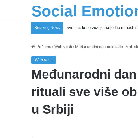
Social Emotio
Sve službene vožnje na jednom mestu: 
Breaking News
Početna
/
Web vesti
/
Međunarodni dan čokolade: Mali slat
Web vesti
Međunarodni dan č
rituali sve više 
u Srbiji