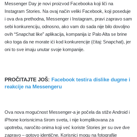
Messenger Day je novi proizvod Facebooka koji liči na
Instagram Stories. Na ovaj način veliki Facebook, koji poseduje
i ova dva prethodna, Messenger i Instagram, pravi zapravo sam
sebi konkurenciju, odnosno, ako vam do sada nije bilo dovoljno
ovih “Snapchat like” aplikacija, kompanija iz Palo Alta se brine
oko toga da ne morate ići kod konkurencije (čitaj: Snapchat), jer
oni to sve imaju unutar svoje kompanije.
PROČITAJTE JOŠ:
Facebook testira dislike dugme i
reakcije na Messengeru
Ova nova mogućnost Messenger-a je počela da stiže Android i
iPhone korisnicima širom sveta, i nije komplikovana za
upotrebu, naročito onima koji već koriste Stories jer su ove dve
zapravo – gotovo identične. Korisnici mogu na fotografije