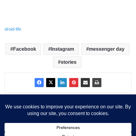
droid-life
Facebook
Instagram
messenger day
stories
Copyright © 2015-2025, Sva prava zadržana |
LBS Team d.o.o.
Facebook
X
LinkedIn
Instagram
RSS