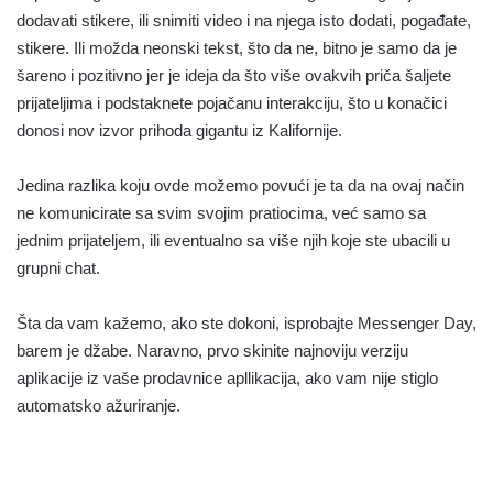
dodavati stikere, ili snimiti video i na njega isto dodati, pogađate,
stikere. Ili možda neonski tekst, što da ne, bitno je samo da je
šareno i pozitivno jer je ideja da što više ovakvih priča šaljete
prijateljima i podstaknete pojačanu interakciju, što u konačici
donosi nov izvor prihoda gigantu iz Kalifornije.
Jedina razlika koju ovde možemo povući je ta da na ovaj način
ne komunicirate sa svim svojim pratiocima, već samo sa
jednim prijateljem, ili eventualno sa više njih koje ste ubacili u
grupni chat.
Šta da vam kažemo, ako ste dokoni, isprobajte Messenger Day,
barem je džabe. Naravno, prvo skinite najnoviju verziju
aplikacije iz vaše prodavnice apllikacija, ako vam nije stiglo
automatsko ažuriranje.