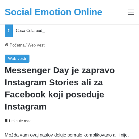
Social Emotion Online
M
Coca-Cola podrška mladima i Excel Grašić osnažuju mlade u regionu
Početna
/
Web vesti
Web vesti
Messenger Day je zapravo
Instagram Stories ali za
Facebook koji poseduje
Instagram
1 minute read
Možda vam ovaj naslov deluje pomalo komplikovano ali i nije,