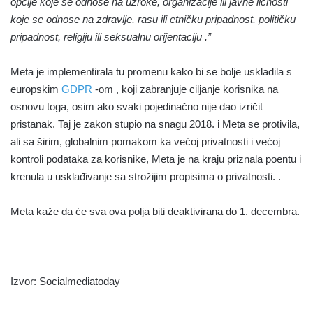
opcije koje se odnose na uzroke, organizacije ili javne ličnosti
koje se odnose na zdravlje, rasu ili etničku pripadnost, političku
pripadnost, religiju ili seksualnu orijentaciju .”
Meta je implementirala tu promenu kako bi se bolje uskladila s
europskim
GDPR
-om , koji zabranjuje ciljanje korisnika na
osnovu toga, osim ako svaki pojedinačno nije dao izričit
pristanak. Taj je zakon stupio na snagu 2018. i Meta se protivila,
ali sa širim, globalnim pomakom ka većoj privatnosti i većoj
kontroli podataka za korisnike, Meta je na kraju priznala poentu i
krenula u usklađivanje sa strožijim propisima o privatnosti. .
Meta kaže da će sva ova polja biti deaktivirana do 1. decembra.
Izvor: Socialmediatoday