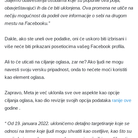
Šaljemo obaveštenja osobama koje su popunile ova polja,
obavještavajući ih da će biti uklonjena. Ova promena ne utiče na
nečiju mogućnost da podeli ove informacije o sebi na drugom
mestu na Facebooku.”
Dakle, ako ste uneli ove podatke, oni će uskoro biti izbrisani i
više neće biti prikazani posetiocima vašeg Facebook profila.
Ali to će uticati na ciljanje oglasa, zar ne? Ako ljudi ne mogu
navesti svoju versku pripadnost, onda to nećete moći koristiti
kao element oglasa.
Zapravo, Meta je već uklonila sve ove aspekte kao opcije
ciljanja oglasa, kao dio revizije svojih opcija podataka
ranije ove
godine .
“
Od 19. januara 2022. uklonićemo
detaljno targetiranje
koje se
odnosi na teme koje ljudi mogu shvatiti kao osetljive, kao što su