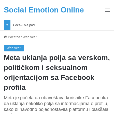
Social Emotion Online
M
Coca-Cola podrška mladima i Excel Grašić osnažuju mlade u regionu
Početna
/
Web vesti
Web vesti
Meta uklanja polja sa verskom,
političkom i seksualnom
orijentacijom sa Facebook
profila
Meta je počela da obaveštava korisnike Facebooka
da uklanja nekoliko polja sa informacijama o profilu,
kako bi navodno pojednostavila platformu i olakšala