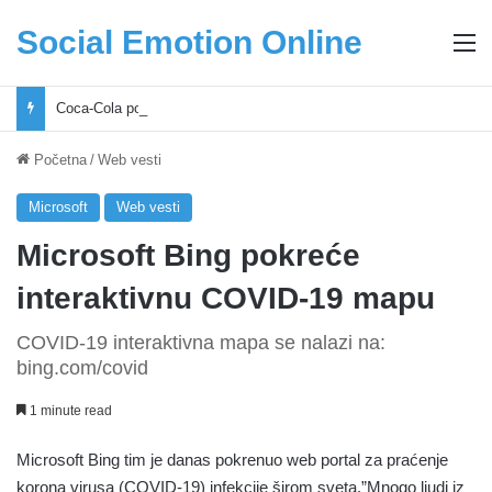
Social Emotion Online
M
Coca-Cola podrška mladima i Excel Grašić osnažuju mlade u regionu
Početna
/
Web vesti
Microsoft
Web vesti
Microsoft Bing pokreće
interaktivnu COVID-19 mapu
COVID-19 interaktivna mapa se nalazi na:
bing.com/covid
1 minute read
Microsoft Bing tim je danas pokrenuo web portal za praćenje
korona virusa (COVID-19) infekcije širom sveta.”Mnogo ljudi iz