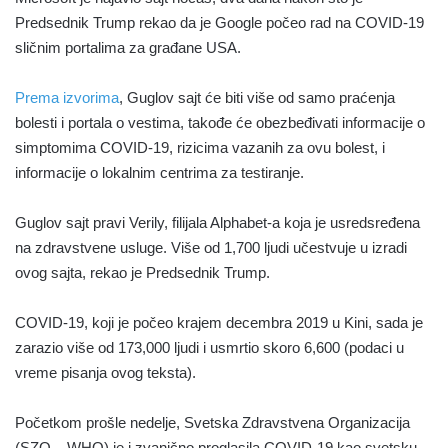
Predsednik Trump rekao da je Google počeo rad na COVID-19
sličnim portalima za građane USA.
Prema izvorima
, Guglov sajt će biti više od samo praćenja
bolesti i portala o vestima, takođe će obezbeđivati informacije o
simptomima COVID-19, rizicima vazanih za ovu bolest, i
informacije o lokalnim centrima za testiranje.
Guglov sajt pravi Verily, filijala Alphabet-a koja je usredsređena
na zdravstvene usluge. Više od 1,700 ljudi učestvuje u izradi
ovog sajta, rekao je Predsednik Trump.
COVID-19, koji je počeo krajem decembra 2019 u Kini, sada je
zarazio više od 173,000 ljudi i usmrtio skoro 6,600 (podaci u
vreme pisanja ovog teksta).
Početkom prošle nedelje, Svetska Zdravstvena Organizacija
(SZO – WHO) je i zvanično proglasila COVID-19 kao svetsku