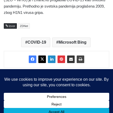
pandemiju. Prethodno je svetska pandemija proglašena 2009,
zbog H1N1 virusa gripa.
Izvor
ZDNet
COVID-19
Microsoft Bing
Copyright © 2015-2025, Sva prava zadržana |
LBS Team d.o.o.
Facebook
X
LinkedIn
Instagram
RSS