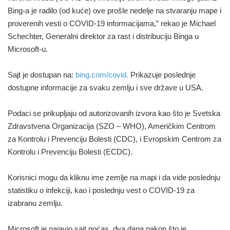
Bing-a je radilo (od kuće) ove prošle nedelje na stvaranju mape i
proverenih vesti o COVID-19 informacijama,” rekao je Michael
Schechter, Generalni direktor za rast i distribuciju Binga u
Microsoft-u.
Sajt je dostupan na:
bing.com/covid.
Prikazuje poslednje
dostupne informacije za svaku zemlju i sve države u USA.
Podaci se prikupljaju od autorizovanih izvora kao što je Svetska
Zdravstvena Organizacija (SZO – WHO), Američkim Centrom
za Kontrolu i Prevenciju Bolesti (CDC), i Evropskim Centrom za
Kontrolu i Prevenciju Bolesti (ECDC).
Korisnici mogu da kliknu ime zemlje na mapi i da vide poslednju
statistiku o infekciji, kao i poslednju vest o COVID-19 za
izabranu zemlju.
Microsoft je najavio sajt noćas, dva dana nakon što je