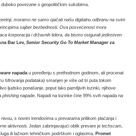
je duboko povezane s geopolitičkim sukobima.
 pretnji, moramo ne samo ojačati našu digitalnu odbranu na svim
 principima sajber bezbednosti. Ova posvećenost mora
aca korporacija i državnih lidera, da bismo osigurali jedinstven
Ana Bar Lev,
Senior Security Go To Market Manager
za
mware
napada
u poređenju s prethodnom godinom, ali procenat
zu šifrovanja podataka) smanjen je više od tri puta tokom
ivo ljudsko ponašanje, poput lako pamtljivih lozinki, njihove
na
phishing
napade. Napadi na lozinke čine 99% svih napada na
m nivou, s novim trendovima u prevarama prilikom plaćanja i
ne aktivnosti. Jedan zabrinjavajući oblik prevare je
techscam
,
usluga ili lažnom tehničkom podrškom i oglasima.
Promet