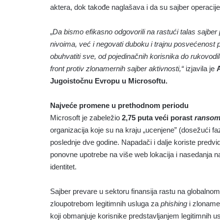
aktera, dok takođe naglašava i da su sajber operaci
„
Da bismo efikasno odgovorili na rastući talas sajber
nivoima, već i negovati duboku i trajnu posvećenost
obuhvatiti sve, od pojedinačnih korisnika do rukovodil
front protiv zlonamernih sajber aktivnosti,“
izjavila je
Jugoistočnu Evropu u Microsoftu.
Najveće promene u prethodnom periodu
Microsoft je zabeležio
2,75 puta veći porast
ranso
organizacija koje su na kraju „ucenjene” (dosežući fa
poslednje dve godine. Napadači i dalje koriste predvid
ponovne upotrebe na više web lokacija i nasedanja 
identitet.
Sajber prevare u sektoru finansija rastu na globalno
zloupotrebom legitimnih usluga za
phishing
i zlonamer
koji obmanjuje korisnike predstavljanjem legitimnih 