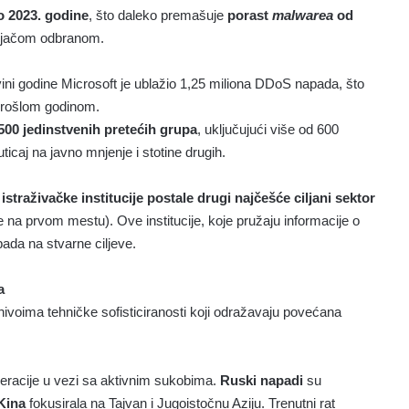
o 2023. godine
, što daleko premašuje
porast
malwarea
od
a jačom odbranom.
vini godine Microsoft je ublažio 1,25 miliona DDoS napada, što
prošlom godinom.
.500 jedinstvenih pretećih grupa
, uključujući više od 600
ticaj na javno mnjenje i stotine drugih.
istraživačke institucije postale drugi najčešće ciljani sektor
lje na prvom mestu). Ove institucije, koje pružaju informacije o
apada na stvarne ciljeve.
a
nivoima tehničke sofisticiranosti koji odražavaju povećana
 operacije u vezi sa aktivnim sukobima.
Ruski napadi
su
Kina
fokusirala na Tajvan i Jugoistočnu Aziju. Trenutni rat