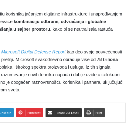
itu korisnika jačanjem digitalne infrastrukture i unapređivanjem
htevaće
kombinaciju odbrane, odvraćanja i globalne
šanja u sajber prostoru
, kako bi se neutralisala rastuća
a
Microsoft Digital Defense Report
kao deo svoje posvećenosti
 pretnji. Microsoft svakodnevno obrađuje više od
78 triliona
 oblaka i širokog spektra proizvoda i usluga. Iz tih signala
o razumevanje novih tehnika napada i dublje uvide u celokupni
tno je obogaćen raznovrsnošću korisnika i partnera, uključujući
irom sveta.
LinkedIn
Pinterest
Share via Email
Print