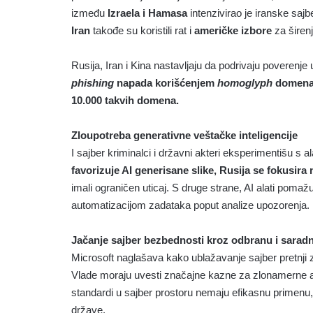
između
Izraela i Hamasa
intenzivirao je iranske saj
Iran
takođe su koristili rat i
američke izbore
za širen
Rusija, Iran i Kina nastavljaju da podrivaju poveren
phishing
napada korišćenjem
homoglyph
domen
10.000 takvih domena.
Zloupotreba generativne veštačke inteligencije
I sajber kriminalci i državni akteri eksperimentišu s 
favorizuje AI generisane slike, Rusija se fokusira 
imali ograničen uticaj. S druge strane, AI alati poma
automatizacijom zadataka poput analize upozorenja.
Jačanje sajber bezbednosti kroz odbranu i sarad
Microsoft naglašava kako ublažavanje sajber pretnji
Vlade moraju uvesti značajne kazne za zlonamerne ak
standardi u sajber prostoru nemaju efikasnu primenu,
države.