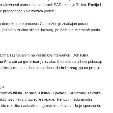
ber aktivnosti usmerene na Izrael, SAD i zemlje Zaliva.
Rusija i
je propagande koja izaziva podele.
je u demokratske procese. Zabeležen je značajan porast
a
(lažnih, vizuelno sličnih linkova), pri čemu je Microsoft pratio
alatima zasnovanim na veštačkoj inteligenciji. Dok
Kina
na AI alate za generisanje zvuka
. Do sada su njihovi pokušaji
žu i timovima za sajber bezbednost da
brže reaguju
na pretnje
nju
 zahteva
blisku saradnju između javnog i privatnog sektora.
tivnosti kako bi sprečile napade. Trenutni međunarodni
 što rezultira nastavkom agresivnih aktivnosti koje sponzorišu