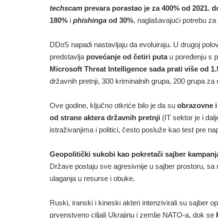
techscam
prevara porastao je za 400% od 2021. d
180%
i
phishinga
od 30%
, naglašavajući potrebu z
DDoS napadi nastavljaju da evoluiraju. U drugoj polo
predstavlja
povećanje od četiri puta
u poređenju s 
Microsoft Threat Intelligence sada prati više od 1
državnih pretnji, 300 kriminalnih grupa, 200 grupa za u
Ove godine, ključno otkriće bilo je da su
obrazovne i 
od strane aktera državnih pretnji
(IT sektor je i da
istraživanjima i politici, često posluže kao test pre n
Geopolitički sukobi kao pokretači sajber kampanj
Države postaju sve agresivnije u sajber prostoru, sa 
ulaganja u resurse i obuke.
Ruski, iranski i kineski akteri intenzivirali su sajber
prvenstveno ciljali Ukrajinu i zemlje NATO-a, dok se