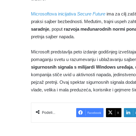
Microsoftova inicijativa
Secure Future
ima za cilj zašt
praksi sajber bezbednosti. Međutim, trajni uspeh za
saradnje
, poput
razvoja međunarodnih normi pona
pretnja sajber napada.
Microsoft predstavlja peto izdanje godišnjeg izveštaj
pomaganju svetu u razumevanju i ublažavanju sajber
sigurnosnih signala s milijardi Windows uređaja
,
kompanija stiče uvid u aktivnosti napada, jedinstven
pejzaž pretnji. Ovaj spektar sigurnosnih signala doda
vlade, velika i mala preduzeća, korisnike i gejmere š
Podeli...
Facebook
X