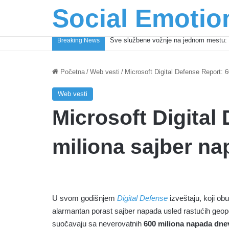
Social Emotio
Coca-Cola podrška mladima i Excel Gra
Breaking News
Početna
/
Web vesti
/
Microsoft Digital Defense Report: 
Web vesti
Microsoft Digital
miliona sajber n
U svom godišnjem
Digital Defense
izveštaju, koji obu
alarmantan porast sajber napada usled rastućih geopoli
suočavaju sa neverovatnih
600 miliona napada dn