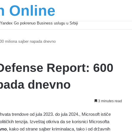
n Online
šić osnažuju mlade u regionu
600 miliona sajber napada dnevno
 Defense Report: 600
apada dnevno
3 minutes read
hvata trendove od jula 2023. do jula 2024., Microsoft ističe
tičkih tenzija. Izveštaj otkriva da se korisnici Microsofta
evno
, kako od strane sajber kriminalaca, tako i od državnih