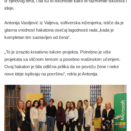
iz njihovog tima, i da su to iskoristile kako bi razmenile iskustva i
ideje.
Antonija Vasiljević iz Valjeva, softverska inženjerka, ističe da je
glavna vrednost hakatona osećaj lagodnosti rada „kada je
kompletan tim sastavljen od žena“.
„To je izrazito kreativno tokom projekta. Potrebno je više
projekata sa sličnom temom a posebno mašinskim učenjem.
Ovaj hakaton je bila odlična prilika da se povežu žene i neke
nove ideje isplivaju na površinu“, rekla je Antonija.