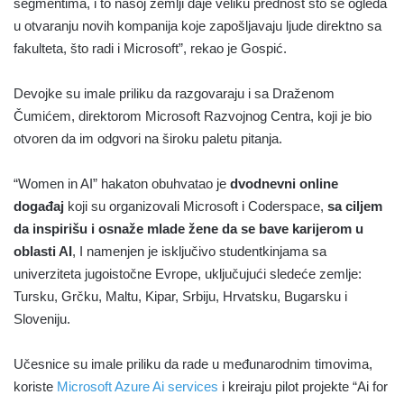
segmentima, i to našoj zemlji daje veliku prednost što se ogleda
u otvaranju novih kompanija koje zapošljavaju ljude direktno sa
fakulteta, što radi i Microsoft”, rekao je Gospić.
Devojke su imale priliku da razgovaraju i sa Draženom
Čumićem, direktorom Microsoft Razvojnog Centra, koji je bio
otvoren da im odgvori na široku paletu pitanja.
“Women in AI” hakaton obuhvatao je
dvodnevni online
događaj
koji su organizovali Microsoft i Coderspace,
sa ciljem
da inspirišu
i
osnaže mlade žene da se bave karijerom u
oblasti AI
, I namenjen je isključivo studentkinjama sa
univerziteta jugoistočne Evrope, uključujući sledeće zemlje:
Tursku, Grčku, Maltu, Kipar, Srbiju, Hrvatsku, Bugarsku i
Sloveniju.
Učesnice su imale priliku da rade u međunarodnim timovima,
koriste
Microsoft Azure Ai services
i kreiraju pilot projekte “Ai for