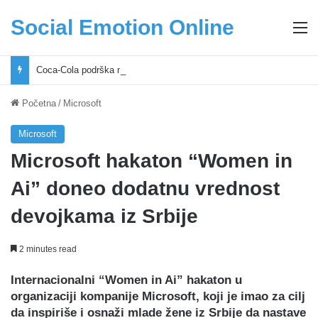
Social Emotion Online
M
Coca-Cola podrška mladima i Excel Grašić osnažuju mlade u regionu
Početna
/
Microsoft
Microsoft
Microsoft hakaton “Women in
Ai” doneo dodatnu vrednost
devojkama iz Srbije
2 minutes read
Internacionalni “Women in Ai” hakaton u
organizaciji kompanije Microsoft, koji je imao za cilj
da inspiriše i osnaži mlade žene iz Srbije da nastave