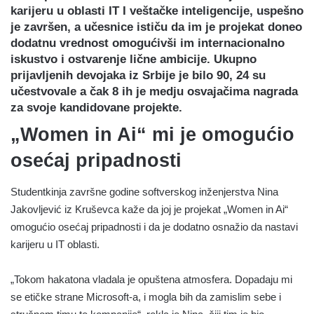
karijeru u oblasti IT I veštačke inteligencije, uspešno
je završen, a učesnice ističu da im je projekat doneo
dodatnu vrednost omogućivši im internacionalno
iskustvo i ostvarenje lične ambicije. Ukupno
prijavljenih devojaka iz Srbije je bilo 90, 24 su
učestvovale a čak 8 ih je medju osvajačima nagrada
za svoje kandidovane projekte.
„Women in Ai“ mi je omogućio
osećaj pripadnosti
Studentkinja završne godine softverskog inženjerstva Nina
Jakovljević iz Kruševca kaže da joj je projekat „Women in Ai“
omogućio osećaj pripadnosti i da je dodatno osnažio da nastavi
karijeru u IT oblasti.
„Tokom hakatona vladala je opuštena atmosfera. Dopadaju mi
se etičke strane Microsoft-a, i mogla bih da zamislim sebe i