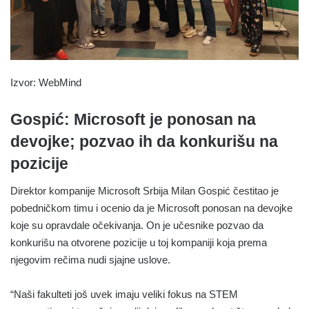
Izvor: WebMind
Gospić: Microsoft je ponosan na
devojke; pozvao ih da konkurišu na
pozicije
Direktor kompanije Microsoft Srbija Milan Gospić čestitao je
pobedničkom timu i ocenio da je Microsoft ponosan na devojke
koje su opravdale očekivanja. On je učesnike pozvao da
konkurišu na otvorene pozicije u toj kompaniji koja prema
njegovim rečima nudi sjajne uslove.
“Naši fakulteti još uvek imaju veliki fokus na STEM