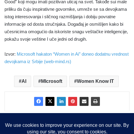
Good” koji mogu imati pozitivan uticaj na svet. Takođe sui male
priliku da čuju inspirativne govornike, umreže se sa devojkama
istog interesovanja i sličnog razmišljanja i dobiju povratne
informacije od dosta stručnjaka. Događaj je osmišljen kako bi
učesnicima omogućio da iskoriste snagu veštačke inteligencije,
pokažu svoje veštine I uče jedni od drugih.
Izvor:
Microsoft hakaton “Women in Ai” doneo dodatnu vrednost
devojkama iz Srbije (web-mind.rs)
AI
MIcrosoft
Women Know IT
Copyright © 2015-2025, Sva prava zadržana |
LBS Team d.o.o.