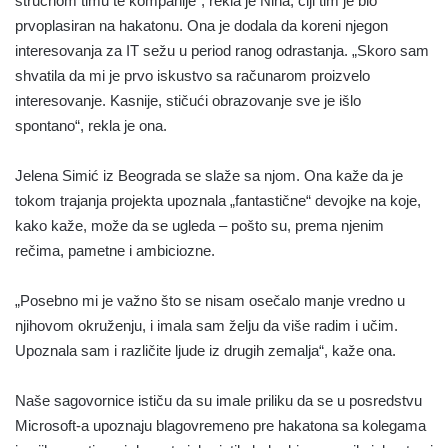
stručnom timu te kompanije“, rekla je Nina, čiji tim je bio
prvoplasiran na hakatonu. Ona je dodala da koreni njegon
interesovanja za IT sežu u period ranog odrastanja. „Skoro sam
shvatila da mi je prvo iskustvo sa računarom proizvelo
interesovanje. Kasnije, stičući obrazovanje sve je išlo
spontano“, rekla je ona.
Jelena Simić iz Beograda se slaže sa njom. Ona kaže da je
tokom trajanja projekta upoznala „fantastične“ devojke na koje,
kako kaže, može da se ugleda – pošto su, prema njenim
rečima, pametne i ambiciozne.
„Posebno mi je važno što se nisam osečalo manje vredno u
njihovom okruženju, i imala sam želju da više radim i učim.
Upoznala sam i različite ljude iz drugih zemalja“, kaže ona.
Naše sagovornice ističu da su imale priliku da se u posredstvu
Microsoft-a upoznaju blagovremeno pre hakatona sa kolegama