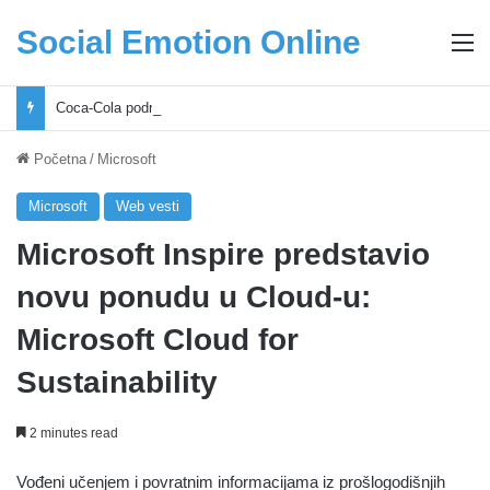
Social Emotion Online
M
Coca-Cola podrška mladima i Excel Grašić osnažuju mlade u regionu
Početna
/
Microsoft
Microsoft
Web vesti
Microsoft Inspire predstavio
novu ponudu u Cloud-u:
Microsoft Cloud for
Sustainability
2 minutes read
Vođeni učenjem i povratnim informacijama iz prošlogodišnjih