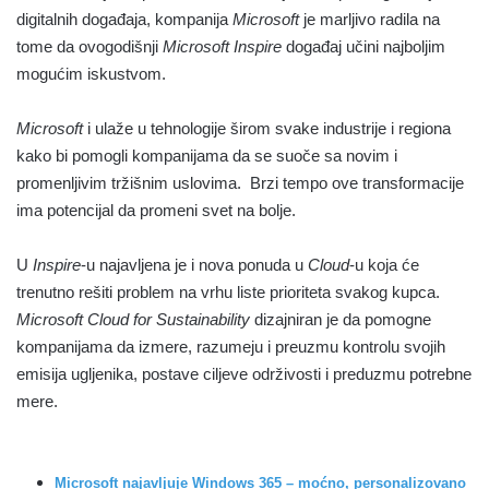
digitalnih događaja, kompanija
Microsoft
je marljivo radila na
tome da ovogodišnji
Microsoft Inspire
događaj učini najboljim
mogućim iskustvom.
Microsoft
i ulaže u tehnologije širom svake industrije i regiona
kako bi pomogli kompanijama da se suoče sa novim i
promenljivim tržišnim uslovima. Brzi tempo ove transformacije
ima potencijal da promeni svet na bolje.
U
Inspire
-u najavljena je i nova ponuda u
Cloud
-u koja će
trenutno rešiti problem na vrhu liste prioriteta svakog kupca.
Microsoft Cloud for Sustainability
dizajniran je da pomogne
kompanijama da izmere, razumeju i preuzmu kontrolu svojih
emisija ugljenika, postave ciljeve održivosti i preduzmu potrebne
mere.
Microsoft najavljuje Windows 365 – moćno, personalizovano