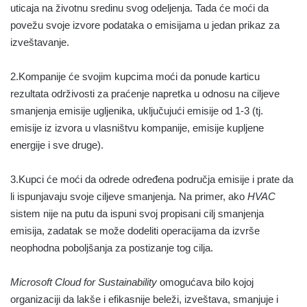
uticaja na životnu sredinu svog odeljenja. Tada će moći da
povežu svoje izvore podataka o emisijama u jedan prikaz za
izveštavanje.
2.Kompanije će svojim kupcima moći da ponude karticu
rezultata održivosti za praćenje napretka u odnosu na ciljeve
smanjenja emisije ugljenika, uključujući emisije od 1-3 (tj.
emisije iz izvora u vlasništvu kompanije, emisije kupljene
energije i sve druge).
3.Kupci će moći da odrede određena područja emisije i prate da
li ispunjavaju svoje ciljeve smanjenja. Na primer, ako
HVAC
sistem nije na putu da ispuni svoj propisani cilj smanjenja
emisija, zadatak se može dodeliti operacijama da izvrše
neophodna poboljšanja za postizanje tog cilja.
Microsoft Cloud for Sustainability
omogućava bilo kojoj
organizaciji da lakše i efikasnije beleži, izveštava, smanjuje i