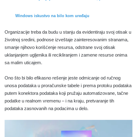
Windows iskustvo na bilo kom uređaju
Organizacije treba da budu u stanju da evidentiraju svoj otisak u
životnoj sredini, podnose izveštaje zainteresovanim stranama,
smanje njihovo korišćenje resursa, odstrane svoj otisak
uklanjanjem ugljenika ili recikliranjem i zamene resurse onima
sa malim uticajem.
Ono što bi bilo efikasno rešenje jeste odmicanje od ručnog
unosa podataka u proračunske tabele i prema protoku podataka
putem konektora podataka koji pružaju automatizovane, tačne
podatke u realnom vremenu – i na kraju, pretvaranje tih
podataka zasnovanih na podacima u delo.