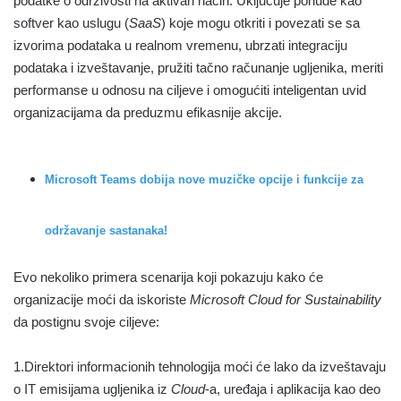
podatke o održivosti na aktivan način. Uključuje ponude kao
softver kao uslugu (
SaaS
) koje mogu otkriti i povezati se sa
izvorima podataka u realnom vremenu, ubrzati integraciju
podataka i izveštavanje, pružiti tačno računanje ugljenika, meriti
performanse u odnosu na ciljeve i omogućiti inteligentan uvid
organizacijama da preduzmu efikasnije akcije.
Microsoft Teams dobija nove muzičke opcije i funkcije za
održavanje sastanaka!
Evo nekoliko primera scenarija koji pokazuju kako će
organizacije moći da iskoriste
Microsoft Cloud for Sustainability
da postignu svoje ciljeve:
1.Direktori informacionih tehnologija moći će lako da izveštavaju
o IT emisijama ugljenika iz
Cloud
-a, uređaja i aplikacija kao deo