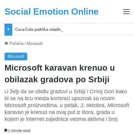
Social Emotion Online
M
Coca-Cola podrška mladima i Excel Grašić osnažuju mlade u regionu
Početna
/
Microsoft
Microsoft
Microsoft karavan krenuo u
obilazak gradova po Srbiji
U želji da se obiđu gradovi u Srbiji i Crnoj Gori kako
bi se na licu mesta korisnici upoznali sa novim
Microsoft proizvodima, u petak, 2. oktobra, Microsoft
karavan je krenuo na ovaj put iz Bora, grada u
kojem je internet zajednica veoma aktivna i broj
1 minute read