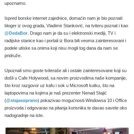
upoznamo.
Ispred borske internet zajednice, domaćin nam je bio poznati
bloger iz ovog grada, Vladimir Stanković, na tviteru poznat i kao
@DedaBor
. Drago nam je da su i elektronski mediji, TV i
radijske stanice kao i portali iz Bora bili veoma zainteresovani i
podele utiske sa onima koji nisu mogli tog dana da nam se
pridruže.
Upoznali smo goste tviteraše ali i ostale zainteresovane koji su
došli u Cafe Holywood, sa novim proizvodima naše kompanije,
što kroz razgovor uz kafu i sok u Microsoft kutku, što na
laptopovima na kojima je naš prezenter Nenad Stajić
(
@stajasoprano
) pokazivao mogućnosti Windowsa 10 i Office
proizvoda i odgovarao na pitanja korisnika te davao savete oko
nadogradnje na iste.