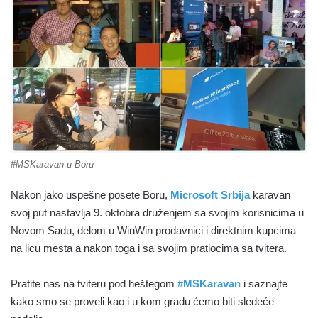
#MSKaravan u Boru
Nakon jako uspešne posete Boru,
Microsoft Srbija
karavan
svoj put nastavlja 9. oktobra druženjem sa svojim korisnicima u
Novom Sadu, delom u WinWin prodavnici i direktnim kupcima
na licu mesta a nakon toga i sa svojim pratiocima sa tvitera.
Pratite nas na tviteru pod heštegom
#MSKaravan
i saznajte
kako smo se proveli kao i u kom gradu ćemo biti sledeće