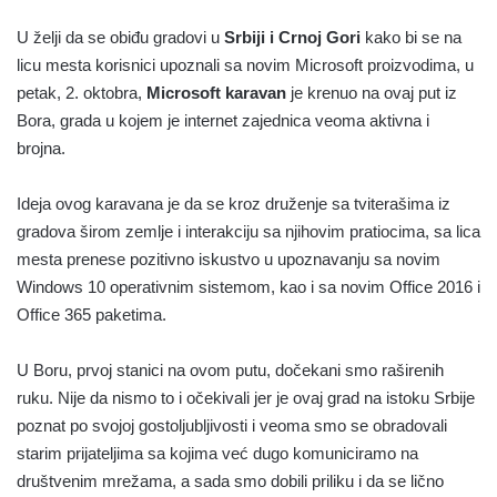
U želji da se obiđu gradovi u
Srbiji i Crnoj Gori
kako bi se na
licu mesta korisnici upoznali sa novim Microsoft proizvodima, u
petak, 2. oktobra,
Microsoft karavan
je krenuo na ovaj put iz
Bora, grada u kojem je internet zajednica veoma aktivna i
brojna.
Ideja ovog karavana je da se kroz druženje sa tviterašima iz
gradova širom zemlje i interakciju sa njihovim pratiocima, sa lica
mesta prenese pozitivno iskustvo u upoznavanju sa novim
Windows 10 operativnim sistemom, kao i sa novim Office 2016 i
Office 365 paketima.
U Boru, prvoj stanici na ovom putu, dočekani smo raširenih
ruku. Nije da nismo to i očekivali jer je ovaj grad na istoku Srbije
poznat po svojoj gostoljubljivosti i veoma smo se obradovali
starim prijateljima sa kojima već dugo komuniciramo na
društvenim mrežama, a sada smo dobili priliku i da se lično