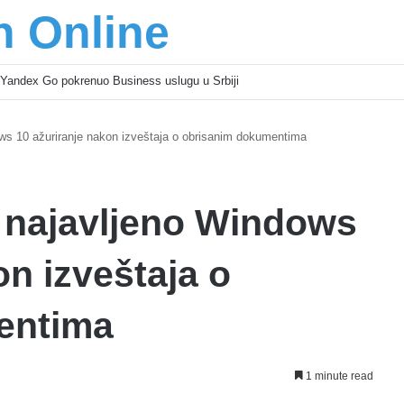
n Online
Yandex Go pokrenuo Business uslugu u Srbiji
ows 10 ažuriranje nakon izveštaja o obrisanim dokumentima
a najavljeno Windows
on izveštaja o
entima
1 minute read