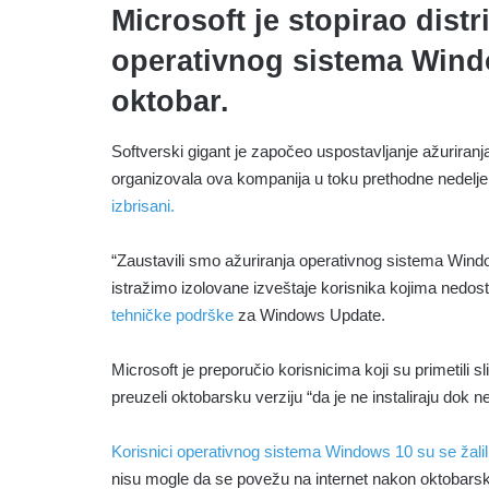
Microsoft je stopirao distr
operativnog sistema Windo
oktobar.
Softverski gigant je započeo uspostavljanje ažuriran
organizovala ova kompanija u toku prethodne nedelj
izbrisani.
“Zaustavili smo ažuriranja operativnog sistema Wind
istražimo izolovane izveštaje korisnika kojima nedos
tehničke podrške
za Windows Update.
Microsoft je preporučio korisnicima koji su primetili 
preuzeli oktobarsku verziju “da je ne instaliraju dok 
Korisnici operativnog sistema Windows 10 su se žalil
nisu mogle da se povežu na internet nakon oktobars