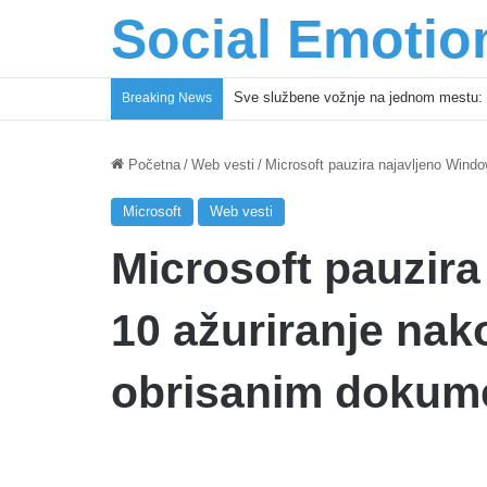
Social Emotio
Sve službene vožnje na jednom mestu: 
Breaking News
Početna
/
Web vesti
/
Microsoft pauzira najavljeno Wind
Microsoft
Web vesti
Microsoft pauzir
10 ažuriranje nak
obrisanim dokum