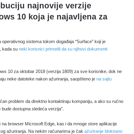
ibuciju najnovije verzije
ws 10 koja je najavljena za
ja operativnog sistema tokom događaja “Surface” koji je
e, kada su
neki korisnici primetili da su njihovi dokumenti
ows 10 za oktobar 2018 (verzija 1809) za sve korisnike, dok ne
taju neke datoteke nakon ažuriranja, saopšteno je
na sajtu
sličan problem da direktno kontaktiraju kompaniju, a ako su ručno
ne bude dostupna sledeća verzija”.
i
na browser Microsoft Edge, kao i da mnoge store aplikacije
kog ažuriranja. Na nekim računarima je čak
ažuriranje blokirano