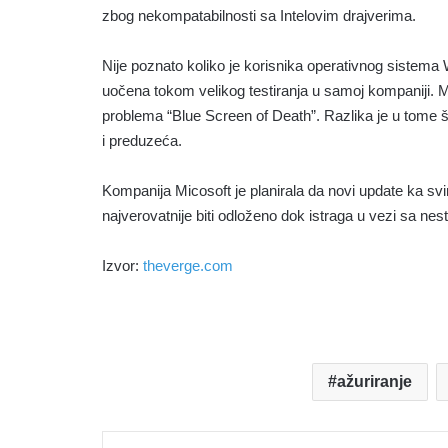
zbog nekompatabilnosti sa Intelovim drajverima.
Nije poznato koliko je korisnika operativnog sistema
uočena tokom velikog testiranja u samoj kompaniji. M
problema “Blue Screen of Death”. Razlika je u tome š
i preduzeća.
Kompanija Micosoft je planirala da novi update ka svi
najverovatnije biti odloženo dok istraga u vezi sa 
Izvor:
theverge.com
ažuriranje