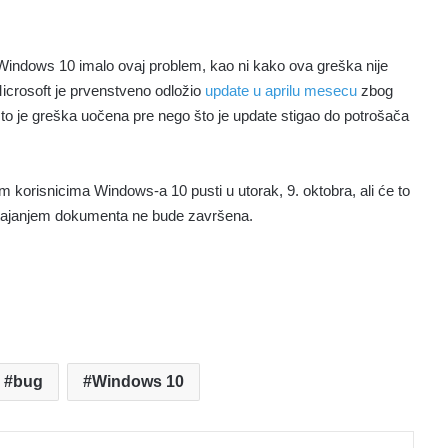
 Windows 10 imalo ovaj problem, kao ni kako ova greška nije
icrosoft je prvenstveno odložio
update u aprilu mesecu
zbog
to je greška uočena pre nego što je update stigao do potrošača
m korisnicima Windows-a 10 pusti u utorak, 9. oktobra, ali će to
nestajanjem dokumenta ne bude završena.
bug
Windows 10