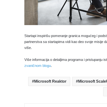
Startapi inspirišu pomeranje granica mogućeg i podstič
partnerstva sa startapima vidi kao deo svoje misije 
više.
Više informacija o detaljima programa i pristupanju 
zvaničnom blogu
.
Microsoft Reaktor
Microsoft Scal