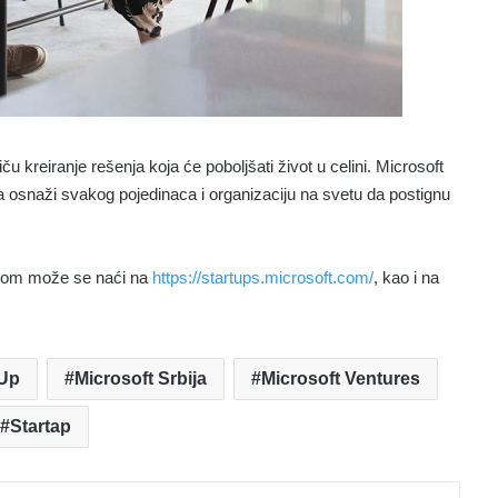
u kreiranje rešenja koja će poboljšati život u celini. Microsoft
da osnaži svakog pojedinaca i organizaciju na svetu da postignu
istom može se naći na
https://startups.microsoft.com/
, kao i na
eUp
Microsoft Srbija
Microsoft Ventures
Startap