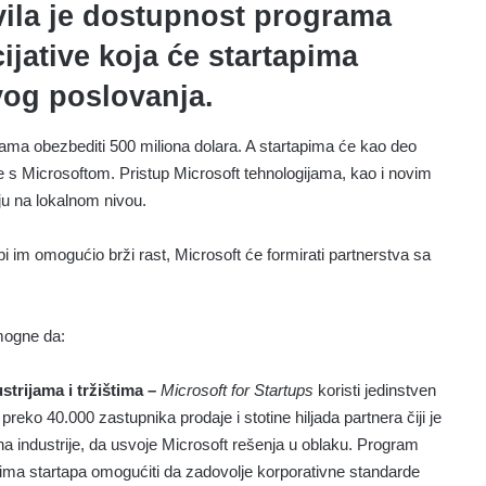
vila je dostupnost programa
cijative koja će startapima
vog poslovanja.
ma obezbediti 500 miliona dolara. A startapima će kao deo
 s Microsoftom. Pristup Microsoft tehnologijama, kao i novim
ju na lokalnom nivou.
i im omogućio brži rast, Microsoft će formirati partnerstva sa
mogne da:
trijama i tržištima –
Microsoft for Startups
koristi jedinstven
preko 40.000 zastupnika prodaje i stotine hiljada partnera čiji je
ana industrije, da usvoje Microsoft rešenja u oblaku. Program
vima startapa omogućiti da zadovolje korporativne standarde