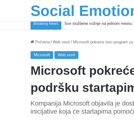
Social Emotio
Coca-Cola podrška mladima i Excel Gra
Breaking News
Početna
/
Web vesti
/
Microsoft pokreće novi program za
Microsoft
Web vesti
Microsoft pokreć
podršku startapi
Kompanija Microsoft objavila je dos
inicijative koja će startapima pomoć