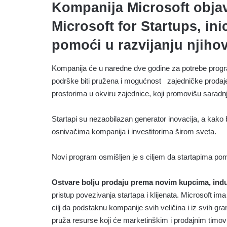
Kompanija Microsoft obja
Microsoft for Startups, ini
pomoći u razvijanju njiho
Kompanija će u naredne dve godine za potrebe progra
podrške biti pružena i mogućnost zajedničke prodaje
prostorima u okviru zajednice, koji promovišu saradn
Startapi su nezaobilazan generator inovacija, a kako b
osnivačima kompanija i investitorima širom sveta.
Novi program osmišljen je s ciljem da startapima po
Ostvare bolju prodaju prema novim kupcima, indus
pristup povezivanja startapa i klijenata. Microsoft ima 
cilj da podstaknu kompanije svih veličina i iz svih gr
pruža resurse koji će marketinškim i prodajnim timo