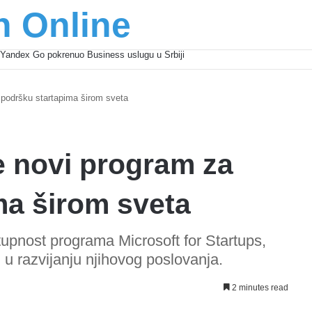
n Online
šić osnažuju mlade u regionu
 podršku startapima širom sveta
e novi program za
ma širom sveta
tupnost programa Microsoft for Startups,
i u razvijanju njihovog poslovanja.
2 minutes read