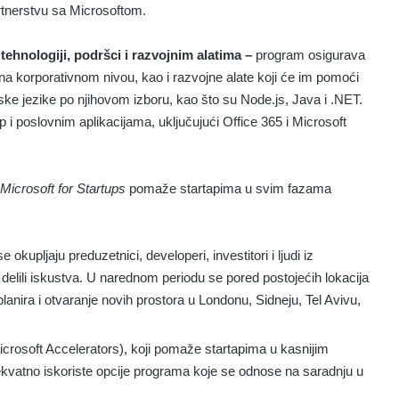
artnerstvu sa Microsoftom.
hnologiji, podršci i razvojnim alatima –
program osigurava
na korporativnom nivou, kao i razvojne alate koji će im pomoći
ske jezike po njihovom izboru, kao što su Node.js, Java i .NET.
p i poslovnim aplikacijama, uključujući Office 365 i Microsoft
Microsoft for Startups
pomaže startapima u svim fazama
e okupljaju preduzetnici, developeri, investitori i ljudi iz
i delili iskustva. U narednom periodu se pored postojećih lokacija
lanira i otvaranje novih prostora u Londonu, Sidneju, Tel Avivu,
icrosoft Accelerators), koji pomaže startapima u kasnijim
vatno iskoriste opcije programa koje se odnose na saradnju u