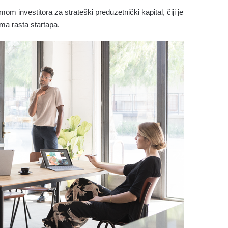
imom investitora za strateški preduzetnički kapital, čiji je
ama rasta startapa.