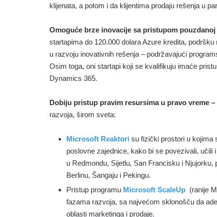
klijenata, a potom i da klijentima prodaju rešenja u p
Omoguće brze inovacije sa pristupom pouzdanoj te
startapima do 120.000 dolara Azure kredita, podršku 
u razvoju inovativnih rešenja – podržavajući program
Osim toga, oni startapi koji se kvalifikuju imaće pristu
Dynamics 365.
Dobiju pristup pravim resursima u pravo vreme –
razvoja, širom sveta:
Microsoft Reaktori
su fizički prostori u kojima s
poslovne zajednice, kako bi se povezivali, učili 
u Redmondu, Sijetlu, San Francisku i Njujorku, p
Berlinu, Šangaju i Pekingu.
Pristup programu
Microsoft ScaleUp
(ranije M
fazama razvoja, sa najvećom sklonošču da adek
oblasti marketinga i prodaje.