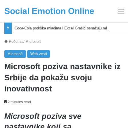
Social Emotion Online
M
Coca-Cola podrška mladima i Excel Grašić osnažuju mlade u regionu
Početna
/
Microsoft
Microsoft
Web vesti
Microsoft poziva nastavnike iz
Srbije da pokažu svoju
inovativnost
2 minutes read
Microsoft poziva sve
nastavnike koji sa