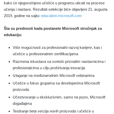
kako će njegovo/njeno učešće u programu uticati na procese
učenja i nastave. Rezultati selekcije biće objavljeni 21. avgusta
2019. godine na sajtu:
education.microsoft.com
Šta su prednosti kada postanete Microsoft stručnjak za
edukaciju:
Više mogućnosti za profesionalni razvoj karijere, kao i
učešće u profesionalnim sertifikacijama
Razmena iskustava sa svetski priznatim nastavnicima i
profesionalcima u cilju proširivanja inovacija
Izlaganje na međunarodnim Microsoft vebinarima
Učešće u fokus grupama sa developerima Microsoft
proizvoda
Učestvovanje u ekskluzivnim, samo na poziv, Microsoft
događajima
Testiranje beta verzija novih proizvoda i učešće u