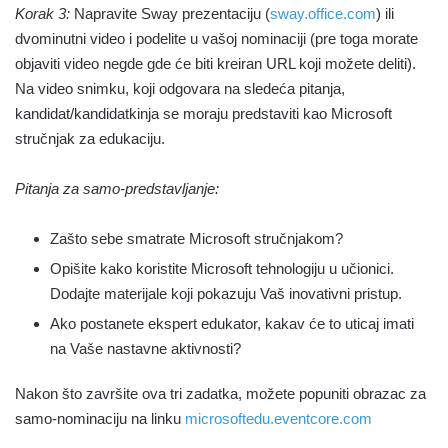
Korak 3:
Napravite Sway prezentaciju (
sway.office.com
) ili
dvominutni video i podelite u vašoj nominaciji (pre toga morate
objaviti video negde gde će biti kreiran URL koji možete deliti).
Na video snimku, koji odgovara na sledeća pitanja,
kandidat/kandidatkinja se moraju predstaviti kao Microsoft
stručnjak za edukaciju.
Pitanja za samo-predstavljanje:
Zašto sebe smatrate Microsoft stručnjakom?
Opišite kako koristite Microsoft tehnologiju u učionici.
Dodajte materijale koji pokazuju Vaš inovativni pristup.
Ako postanete ekspert edukator, kakav će to uticaj imati
na Vaše nastavne aktivnosti?
Nakon što završite ova tri zadatka, možete popuniti obrazac za
samo-nominaciju na linku
microsoftedu.eventcore.com