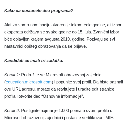
Kako da postanete deo programa?
Alat za samo-nominaciju otvoren je tokom cele godine, ali izbor
eksperata održava se svake godine do 15. jula. Zvanični izbor
biće objavljen krajem avgusta 2019. godine. Pozivaju se svi
nastavnici opšteg obrazovanja da se prijave.
Kandidati će imati tri zadatka:
Korak 1:
Pridružite se Microsoft obrazovnoj zajednici
(
education.microsoft.com
) i popunite svoj profil. Da biste saznali
ovu URL adresu, morate da retvitujete i uradite edit stranice
profila i otvorite deo “Osnovne informacije”.
Korak 2:
Postignite najmanje 1.000 poena u svom profilu u
Microsoft obrazovnoj zajednici i postanite sertifikovani MIE.