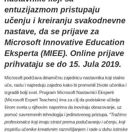
entuzijazmom pristupaju
učenju i kreiranju svakodnevne
nastave, da se prijave za
Microsoft Innovative Education
Eksperta (MIEE). Online prijave
prihvataju se do 15. Jula 2019.
Microsoft podržava dinamičnu zajednicu nastavnika koji stalno
uče, rastu i napreduju zajedno kako bi promenili živote učenika i
izgradili bolji svet. Program Microsoft Nastavnici Eksperti
(Microsoft Expert Teachers) ima za cilj da podstakne učitelje
širom sveta u njihovim naporima da inoviraju obrazovanje, uz
pomoć savremenih tehnologija i jedinstvenog pristupa.
“Tražimo
profesionalce koji imaju strast prema podučavanju i učenju, koji
inspirišu učenike kreativnim razmišljanjem i rade u duhu istinske