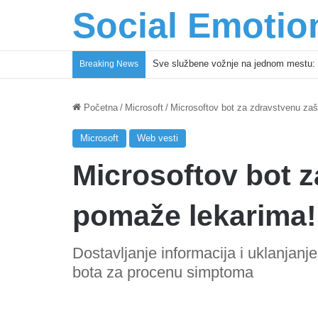
Social Emotio
Coca-Cola podrška mladima i Excel Gra
Breaking News
Početna
/
Microsoft
/
Microsoftov bot za zdravstvenu zaš
Microsoft
Web vesti
Microsoftov bot z
pomaže lekarima!
Dostavljanje informacija i uklanjan
bota za procenu simptoma