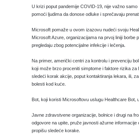
U krizi poput pandemije COVID-19, nije važno samo pr
pomoći ljudima da donose odluke i sprečavaju prena
Microsoft pomaže u ovom izazovu nudeći svoju Healt
Microsoft Azure, organizacijama na prvoj liniji borb
pregledaju zbog potencijalne infekcije i lečenja.
Na primer, američki centri za kontrolu i prevenciju b
koji može brzo proceniti simptome i faktore rizika za lj
sledeći korak akcije, poput kontaktiranja lekara, ili,
bolesti kod kuće.
Bot, koji koristi Microsoftovu uslugu Healthcare Bot,
Javne zdravstvene organizacije, bolnice i drugi na fro
odgovore na upite, pruže javnosti ažurne informacije o 
propišu sledeće korake.