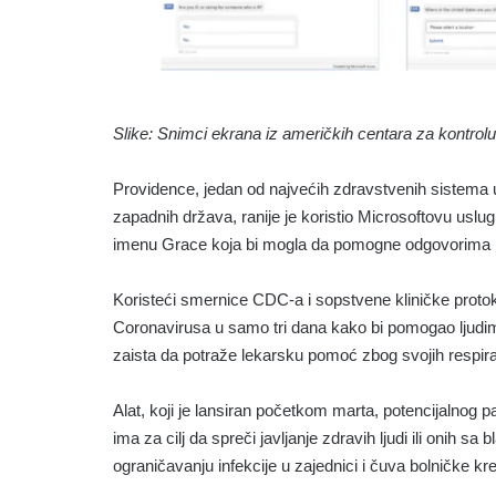
Slike: Snimci ekrana iz američkih centara za kontrolu
Providence, jedan od najvećih zdravstvenih sistema u
zapadnih država, ranije je koristio Microsoftovu uslu
imenu Grace koja bi mogla da pomogne odgovorima na
Koristeći smernice CDC-a i sopstvene kliničke protok
Coronavirusa u samo tri dana kako bi pomogao ljudima
zaista da potraže lekarsku pomoć zbog svojih respir
Alat, koji je lansiran početkom marta, potencijalnog
ima za cilj da spreči javljanje zdravih ljudi ili onih 
ograničavanju infekcije u zajednici i čuva bolničke k