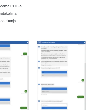
nicama CDC-a
rotokolima
na pitanja