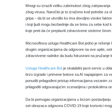
Mnogi su izrazili veliku zabrinutost zbog zatrpavanja
zbog virusa. Naročito je to izraženo kod potrebe za s
gripa – da bi se utvrdilo ko ima dovoljno visoke fakt
i koji ljudi mogu bezbednije da se brinu za sebe kod 
koje preti da će preplaviti zdravstvene sisteme širom
Microsoftova usluga Healthcare Bot jedno je rešenje k
drugim organizacijama da odgovore na ove upite, oslo
zdravstvene radnike da budu fokusirani na pružanje k
Usluga Healthcare Bot
je skalabilni javni servis u o
brzo izgrade i primene botove sa AI napajanjem za veb s
ponuditi prilagođeni pristup informacijama vezanim z
prilagoditi odgovarajućim scenarijima i protokolima or
Da bi pomogao organizacijama u brzom postavljanju n
set obrazaca odgovora COVID-19 koje korisnici mogu 