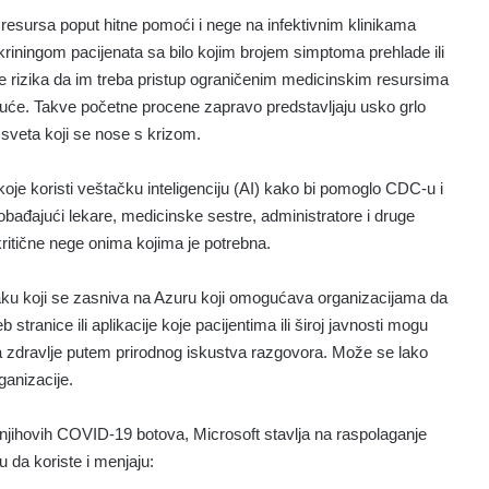
 resursa poput hitne pomoći i nege na infektivnim klinikama
kriningom pacijenata sa bilo kojim brojem simptoma prehlade ili
ore rizika da im treba pristup ograničenim medicinskim resursima
kuće. Takve početne procene zapravo predstavljaju usko grlo
 sveta koji se nose s krizom.
oje koristi veštačku inteligenciju (AI) kako bi pomoglo CDC-u i
bađajući lekare, medicinske sestre, administratore i druge
ritične nege onima kojima je potrebna.
blaku koji se zasniva na Azuru koji omogućava organizacijama da
tranice ili aplikacije koje pacijentima ili široj javnosti mogu
a zdravlje putem prirodnog iskustva razgovora. Može se lako
ganizacije.
jihovih COVID-19 botova, Microsoft stavlja na raspolaganje
da koriste i menjaju: