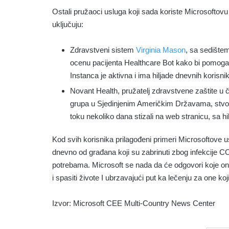
Ostali pružaoci usluga koji sada koriste Microsoftov
uključuju:
Zdravstveni sistem
Virginia Mason
, sa sedištem
ocenu pacijenta Healthcare Bot kako bi pomogao
Instanca je aktivna i ima hiljade dnevnih korisni
Novant Health, pružatelj zdravstvene zaštite u č
grupa u Sjedinjenim Američkim Državama, stvo
toku nekoliko dana stizali na web stranicu, sa 
Kod svih korisnika prilagođeni primeri Microsoftove 
dnevno od građana koji su zabrinuti zbog infekcije C
potrebama. Microsoft se nada da će odgovori koje on 
i spasiti živote I ubrzavajući put ka lečenju za one ko
Izvor: Microsoft CEE Multi-Country News Center