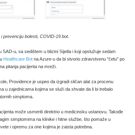
 i prevenciju bolesti, COVID-19 bot.
 SAD-u, sa sedištem u blizini Sijetla i koji opslužuje sedam
gu
Healthcare Bot
na Azure-u da bi stvorio zdravstvenu “četu” po
 pitanja pacijenta na mreži.
ole, Providence je uspeo da izgradi sličan alat za procenu
 u zajednicama kojima se služi da shvate da li bi trebalo
atornih simptoma.
 pacijenta može usmeriti direktno u medicinsku ustanovu. Takođe
sa blagim simptomima na klinike i hitne službe, što pomaže u
revete i opremu za one kojima je zaista potrebna.