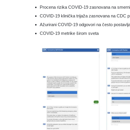
Procena rizika COVID-19 zasnovana na smer
COVID-19 klinička trijaža zasnovana na CDC p
Ažurirani COVID-19 odgovori na često postavlja
COVID-19 metrike širom sveta