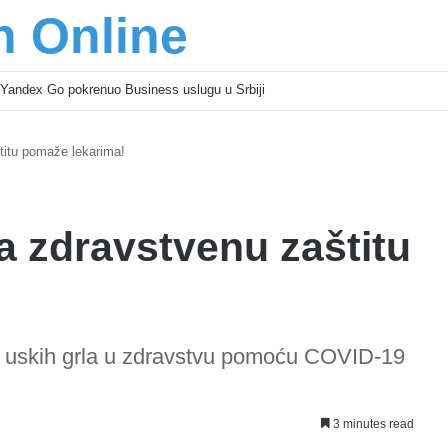
n Online
šić osnažuju mlade u regionu
titu pomaže lekarima!
a zdravstvenu zaštitu
je uskih grla u zdravstvu pomoću COVID-19
3 minutes read