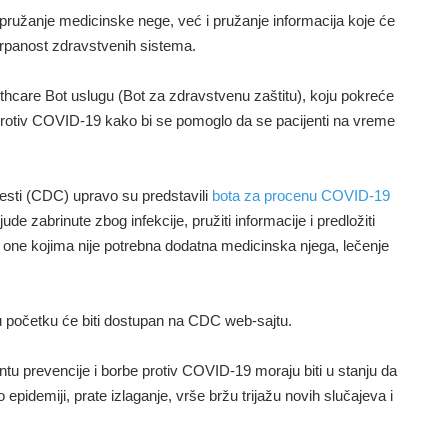
užanje medicinske nege, već i pružanje informacija koje će
trpanost zdravstvenih sistema.
hcare Bot uslugu (Bot za zdravstvenu zaštitu), koju pokreće
e protiv COVID-19 kako bi se pomoglo da se pacijenti na vreme
olesti (CDC) upravo su predstavili
bota za procenu COVID-19
ude zabrinute zbog infekcije, pružiti informacije i predložiti
 za one kojima nije potrebna dodatna medicinska njega, lečenje
 u početku će biti dostupan na CDC web-sajtu.
ntu prevencije i borbe protiv COVID-19 moraju biti u stanju da
epidemiji, prate izlaganje, vrše bržu trijažu novih slučajeva i