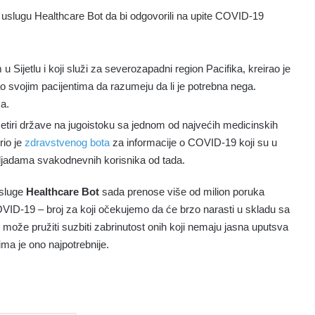
u uslugu Healthcare Bot da bi odgovorili na upite COVID-19
 u Sijetlu i koji služi za severozapadni region Pacifika, kreirao je
 svojim pacijentima da razumeju da li je potrebna nega.
ka.
etiri države na jugoistoku sa jednom od najvećih medicinskih
rio je
zdravstvenog bota
za informacije o COVID-19 koji su u
hiljadama svakodnevnih korisnika od tada.
usluge
Healthcare Bot
sada prenose više od milion poruka
OVID-19 – broj za koji očekujemo da će brzo narasti u skladu sa
može pružiti suzbiti zabrinutost onih koji nemaju jasna uputsva
jima je ono najpotrebnije.