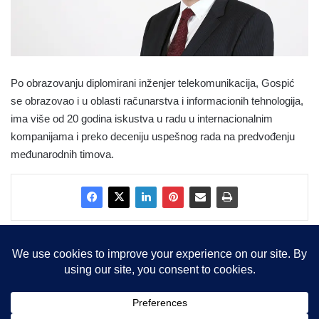
Po obrazovanju diplomirani inženjer telekomunikacija, Gospić
se obrazovao i u oblasti računarstva i informacionih tehnologija,
ima više od 20 godina iskustva u radu u internacionalnim
kompanijama i preko deceniju uspešnog rada na predvođenju
međunarodnih timova.
Copyright © 2015-2025, Sva prava zadržana |
LBS Team d.o.o.
Facebook
X
LinkedIn
Instagram
RSS