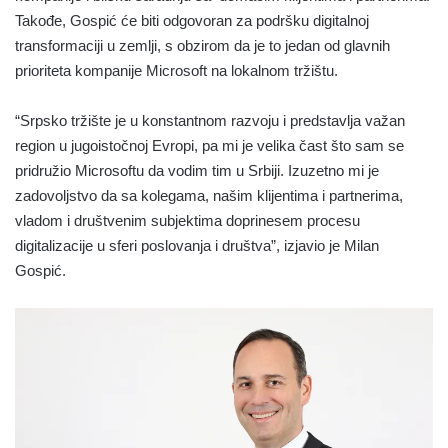
Takođe, Gospić će biti odgovoran za podršku digitalnoj
transformaciji u zemlji, s obzirom da je to jedan od glavnih
prioriteta kompanije Microsoft na lokalnom tržištu.
“Srpsko tržište je u konstantnom razvoju i predstavlja važan
region u jugoistočnoj Evropi, pa mi je velika čast što sam se
pridružio Microsoftu da vodim tim u Srbiji. Izuzetno mi je
zadovoljstvo da sa kolegama, našim klijentima i partnerima,
vladom i društvenim subjektima doprinesem procesu
digitalizacije u sferi poslovanja i društva”, izjavio je Milan
Gospić.