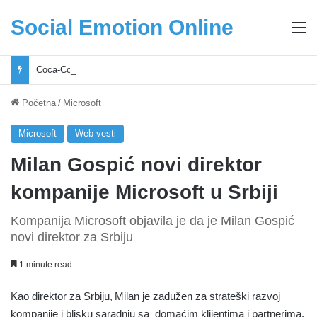
Social Emotion Online
M
Coca-Cola podrška mladima i Excel Grašić osnažuju mlade u regionu
Početna
/
Microsoft
Microsoft
Web vesti
Milan Gospić novi direktor
kompanije Microsoft u Srbiji
Kompanija Microsoft objavila je da je Milan Gospić
novi direktor za Srbiju
1 minute read
Kao direktor za Srbiju, Milan je zadužen za strateški razvoj
kompanije i blisku saradnju sa domaćim klijentima i partnerima.