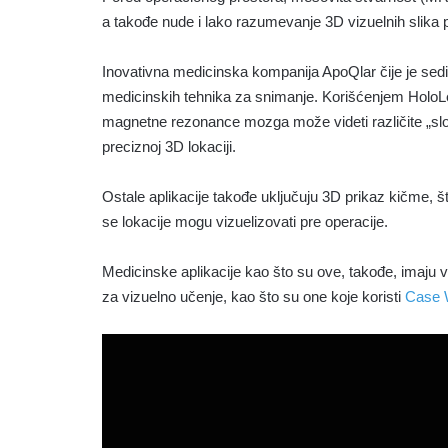
a takođe nude i lako razumevanje 3D vizuelnih slika p
Inovativna medicinska kompanija ApoQlar čije je sedi
medicinskih tehnika za snimanje. Korišćenjem HoloLen
magnetne rezonance mozga može videti različite „sloj
preciznoj 3D lokaciji.
Ostale aplikacije takođe uključuju 3D prikaz kičme, š
se lokacije mogu vizuelizovati pre operacije.
Medicinske aplikacije kao što su ove, takođe, imaju 
za vizuelno učenje, kao što su one koje koristi
Case W