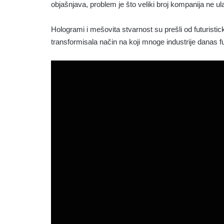
objašnjava, problem je što veliki broj kompanija ne u
Hologrami i mešovita stvarnost su prešli od futuristic
transformisala način na koji mnoge industrije danas f