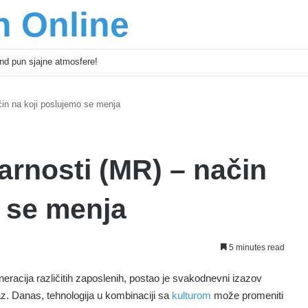
n Online
end pun sjajne atmosfere!
in na koji poslujemo se menja
arnosti (MR) – način
o se menja
5 minutes read
neracija različitih zaposlenih, postao je svakodnevni izazov
i jaz. Danas, tehnologija u kombinaciji sa
kulturom
može promeniti