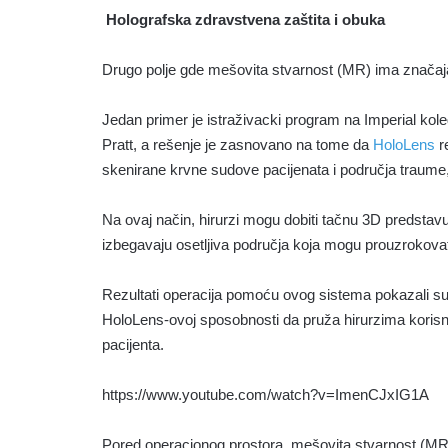
Holografska zdravstvena zaštita i obuka
Drugo polje gde mešovita stvarnost (MR) ima značajan 
Jedan primer je istraživacki program na Imperial kole
Pratt, a rešenje je zasnovano na tome da
HoloLens
r
skenirane krvne sudove pacijenata i područja traume,
Na ovaj način, hirurzi mogu dobiti tačnu 3D predstav
izbegavaju osetljiva područja koja mogu prouzrokova
Rezultati operacija pomoću ovog sistema pokazali su 
HoloLens-ovoj sposobnosti da pruža hirurzima koris
pacijenta.
https://www.youtube.com/watch?v=ImenCJxIG1A
Pored operacionog prostora, mešovita stvarnost (MR) 