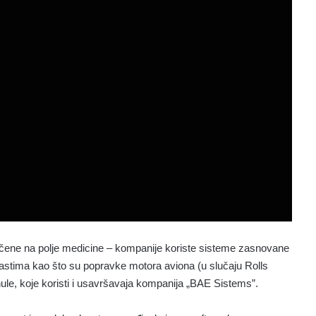
ičene na polje medicine – kompanije koriste sisteme zasnovane
astima kao što su popravke motora aviona (u slučaju Rolls
 nule, koje koristi i usavršavaja kompanija „BAE Sistems”.