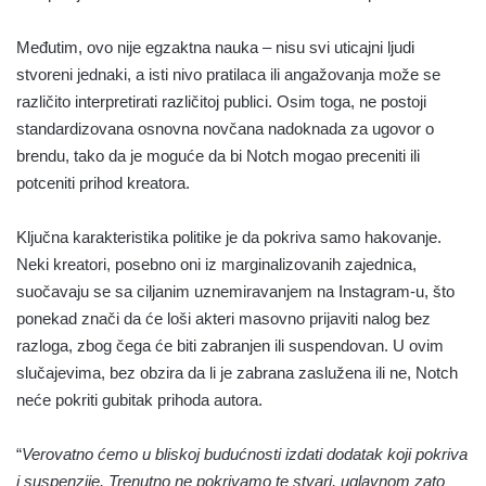
Međutim, ovo nije egzaktna nauka – nisu svi uticajni ljudi
stvoreni jednaki, a isti nivo pratilaca ili angažovanja može se
različito interpretirati različitoj publici. Osim toga, ne postoji
standardizovana osnovna novčana nadoknada za ugovor o
brendu, tako da je moguće da bi Notch mogao preceniti ili
potceniti prihod kreatora.
Ključna karakteristika politike je da pokriva samo hakovanje.
Neki kreatori, posebno oni iz marginalizovanih zajednica,
suočavaju se sa ciljanim uznemiravanjem na Instagram-u, što
ponekad znači da će loši akteri masovno prijaviti nalog bez
razloga, zbog čega će biti zabranjen ili suspendovan. U ovim
slučajevima, bez obzira da li je zabrana zaslužena ili ne, Notch
neće pokriti gubitak prihoda autora.
“
Verovatno ćemo u bliskoj budućnosti izdati dodatak koji pokriva
i suspenzije. Trenutno ne pokrivamo te stvari, uglavnom zato