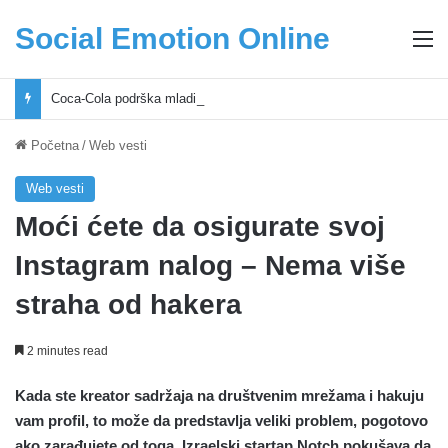
Social Emotion Online
M
Coca-Cola podrška mladima i Excel Grašić osnažuju mlade u regionu
Početna
/
Web vesti
Web vesti
Moći ćete da osigurate svoj
Instagram nalog – Nema više
straha od hakera
2 minutes read
Kada ste kreator sadržaja na društvenim mrežama i hakuju
vam profil, to može da predstavlja veliki problem, pogotovo
ako zarađujete od toga. Izraelski startap Notch pokušava da