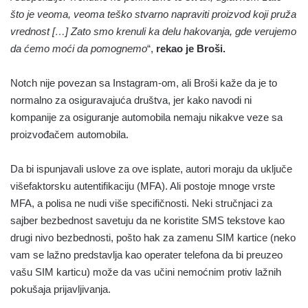
što je veoma, veoma teško stvarno napraviti proizvod koji pruža
vrednost […] Zato smo krenuli ka delu hakovanja, gde verujemo
da ćemo moći da pomognemo
“,
rekao je Broši.
Notch nije povezan sa Instagram-om, ali Broši kaže da je to
normalno za osiguravajuća društva, jer kako navodi ni
kompanije za osiguranje automobila nemaju nikakve veze sa
proizvođačem automobila.
Da bi ispunjavali uslove za ove isplate, autori moraju da uključe
višefaktorsku autentifikaciju (MFA). Ali postoje mnoge vrste
MFA, a polisa ne nudi više specifičnosti. Neki stručnjaci za
sajber bezbednost savetuju da ne koristite SMS tekstove kao
drugi nivo bezbednosti, pošto hak za zamenu SIM kartice (neko
vam se lažno predstavlja kao operater telefona da bi preuzeo
vašu SIM karticu) može da vas učini nemoćnim protiv lažnih
pokušaja prijavljivanja.