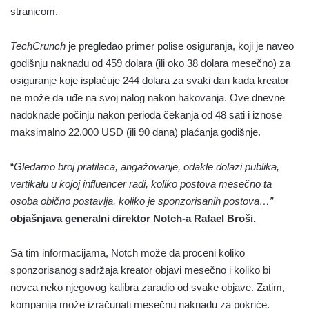
stranicom.
TechCrunch
je pregledao primer polise osiguranja, koji je naveo
godišnju naknadu od 459 dolara (ili oko 38 dolara mesečno) za
osiguranje koje isplaćuje 244 dolara za svaki dan kada kreator
ne može da uđe na svoj nalog nakon hakovanja. Ove dnevne
nadoknade počinju nakon perioda čekanja od 48 sati i iznose
maksimalno 22.000 USD (ili 90 dana) plaćanja godišnje.
“
Gledamo broj pratilaca, angažovanje, odakle dolazi publika,
vertikalu u kojoj influencer radi, koliko postova mesečno ta
osoba obično postavlja, koliko je sponzorisanih postova…”
objašnjava generalni direktor Notch-a Rafael Broši.
Sa tim informacijama, Notch može da proceni koliko
sponzorisanog sadržaja kreator objavi mesečno i koliko bi
novca neko njegovog kalibra zaradio od svake objave. Zatim,
kompanija može izračunati mesečnu naknadu za pokriće.