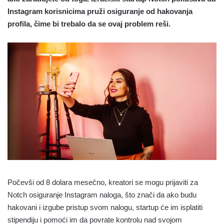
Instagram korisnicima pruži osiguranje od hakovanja
profila, čime bi trebalo da se ovaj problem reši.
Počevši od 8 dolara mesečno, kreatori se mogu prijaviti za
Notch osiguranje Instagram naloga, što znači da ako budu
hakovani i izgube pristup svom nalogu, startup će im isplatiti
stipendiju i pomoći im da povrate kontrolu nad svojom