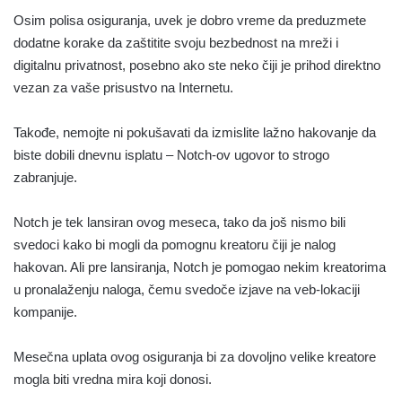
Osim polisa osiguranja, uvek je dobro vreme da preduzmete
dodatne korake da zaštitite svoju bezbednost na mreži i
digitalnu privatnost, posebno ako ste neko čiji je prihod direktno
vezan za vaše prisustvo na Internetu.
Takođe, nemojte ni pokušavati da izmislite lažno hakovanje da
biste dobili dnevnu isplatu – Notch-ov ugovor to strogo
zabranjuje.
Notch je tek lansiran ovog meseca, tako da još nismo bili
svedoci kako bi mogli da pomognu kreatoru čiji je nalog
hakovan. Ali pre lansiranja, Notch je pomogao nekim kreatorima
u pronalaženju naloga, čemu svedoče izjave na veb-lokaciji
kompanije.
Mesečna uplata ovog osiguranja bi za dovoljno velike kreatore
mogla biti vredna mira koji donosi.