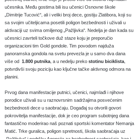
učesnika. Među gostima bili isu učenici Osnovne škole
„Dimitrije Tucović“, ali i veliki broj dece, gostiju Zlatibora, koji su
sa svojim učiteljicama posetili poligon bezbednosti i uživali u
aktivaciji uz svima omiljenog „Pažljivka“. Nedelja je dan kada su
učesnici zavrteli točkove duž staze koju je preporučio
organizacioni tim Gold gondole. Tim povodom najduža
panoramska gondola na svetu prevezla je u samo dva dana
više od
1.800 putnika
, a u nedelju preko
stotinu biciklista
,
potvrdivši svoju poziciju kao ključne tačke aktivnog odmora na
planini.
Prvog dana manifestacije putnici, učenici, najmlađi i njihove
porodice uživali su u raznovrsnim sadržajima posvećenim
bezbednosti dece u saobraćaju. Događaj su otvorili govori
pokrovitelja manifestacije, dok je ceo program subotnjeg dana
fantastično moderirao naš poznati sportski komentator Nemanja
Matić. Trke guralica, poligon spretnosti, škola saobraćaja uz
„Pažljivka“ i podršku Agencija za bezbednost saobraćaja, kao i