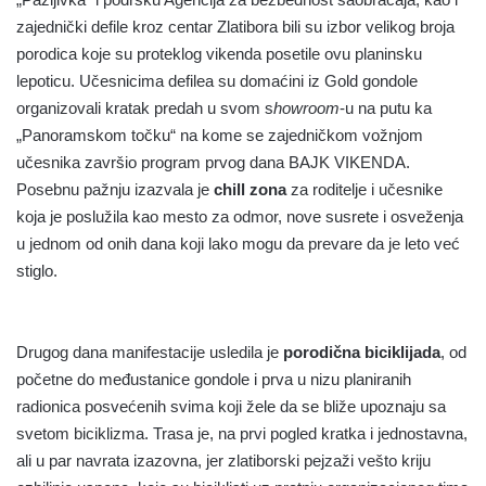
zajednički defile kroz centar Zlatibora bili su izbor velikog broja
porodica koje su proteklog vikenda posetile ovu planinsku
lepoticu. Učesnicima defilea su domaćini iz Gold gondole
organizovali kratak predah u svom s
howroom
-u na putu ka
„Panoramskom točku“ na kome se zajedničkom vožnjom
učesnika završio program prvog dana BAJK VIKENDA.
Posebnu pažnju izazvala je
chill zona
za roditelje i učesnike
koja je poslužila kao mesto za odmor, nove susrete i osveženja
u jednom od onih dana koji lako mogu da prevare da je leto već
stiglo.
Drugog dana manifestacije usledila je
porodična biciklijada
, od
početne do međustanice gondole i prva u nizu planiranih
radionica posvećenih svima koji žele da se bliže upoznaju sa
svetom biciklizma. Trasa je, na prvi pogled kratka i jednostavna,
ali u par navrata izazovna, jer zlatiborski pejzaži vešto kriju