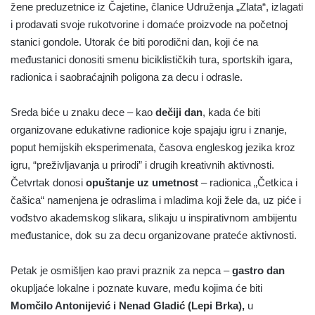
žene preduzetnice iz Čajetine, članice Udruženja „Zlata“, izlagati
i prodavati svoje rukotvorine i domaće proizvode na početnoj
stanici gondole. Utorak će biti porodični dan, koji će na
međustanici donositi smenu biciklističkih tura, sportskih igara,
radionica i saobraćajnih poligona za decu i odrasle.
Sreda biće u znaku dece – kao
dečiji dan
, kada će biti
organizovane edukativne radionice koje spajaju igru i znanje,
poput hemijskih eksperimenata, časova engleskog jezika kroz
igru, “preživljavanja u prirodi” i drugih kreativnih aktivnosti.
Četvrtak donosi
opuštanje uz umetnost
– radionica „Četkica i
čašica“ namenjena je odraslima i mladima koji žele da, uz piće i
vođstvo akademskog slikara, slikaju u inspirativnom ambijentu
međustanice, dok su za decu organizovane prateće aktivnosti.
Petak je osmišljen kao pravi praznik za nepca –
gastro dan
okupljaće lokalne i poznate kuvare, među kojima će biti
Momčilo Antonijević i Nenad Gladić (Lepi Brka),
u