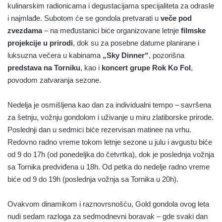
kulinarskim radionicama i degustacijama specijaliteta za odrasle
i najmlađe. Subotom će se gondola pretvarati u
veče pod
zvezdama
– na međustanici biće organizovane letnje
filmske
projekcije u prirodi
, dok su za posebne datume planirane i
luksuzna večera u kabinama
„Sky Dinner“
, pozorišna
predstava na Torniku
, kao i
koncert grupe Rok Ko Fol
,
povodom zatvaranja sezone.
Nedelja je osmišljena kao dan za individualni tempo – savršena
za šetnju, vožnju gondolom i uživanje u miru zlatiborske prirode.
Poslednji dan u sedmici biće rezervisan matinee na vrhu.
Redovno radno vreme tokom letnje sezone u julu i avgustu biće
od 9 do 17h (od ponedeljka do četvrtka), dok je poslednja vožnja
sa Tornika predviđena u 18h. Od petka do nedelje radno vreme
biće od 9 do 19h (poslednja vožnja sa Tornika u 20h).
Ovakvom dinamikom i raznovrsnošću, Gold gondola ovog leta
nudi sedam razloga za sedmodnevni boravak – gde svaki dan