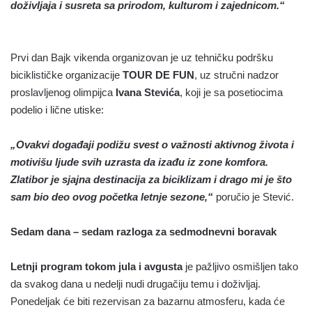
doživljaja i susreta sa prirodom, kulturom i zajednicom.“
Prvi dan Bajk vikenda organizovan je uz tehničku podršku
biciklističke organizacije
TOUR DE FUN
, uz stručni nadzor
proslavljenog olimpijca
Ivana Stevića
, koji je sa posetiocima
podelio i lične utiske:
„Ovakvi događaji podižu svest o važnosti aktivnog života i
motivišu ljude svih uzrasta da izađu iz zone komfora.
Zlatibor je sjajna destinacija za biciklizam i drago mi je što
sam bio deo ovog početka letnje sezone,“
poručio je Stević.
Sedam dana – sedam razloga za sedmodnevni boravak
Letnji program tokom jula i avgusta
je pažljivo osmišljen tako
da svakog dana u nedelji nudi drugačiju temu i doživljaj.
Ponedeljak će biti rezervisan za bazarnu atmosferu, kada će