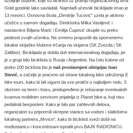
ozbiljnje uspone, koje su biciklisti uz pratnju organizacionog tima
Gold gondole lako savladali. Najmlađi učesnik biciklijade imao je
13 meseci. Osnovna škola „Dimitrije Tucović“ uzela je aktivno
učešće u samom događaju. Direktorka Milka Vasiljević i
nastavnice Biljana Marić i Emilija Ćupović okupile su preko
pedeset svojih učenika. Ne smemo propustiti da spomenemo
lokalne skijaške klubove trčanja na skijama (SK Zvezda i SK
Zaltibor). Biciklijada je dobila duh internacionalnog događaja, jer
je u grupi bilo biciklista iz Rusije i Argentine. Na čelu kolone od
preko 100 bicklista bio je
naš proslavnjeni olimpijac Ivan
Stević
, a začelje je praćeno od strane lokalnog bike udruženja E
bike tours, kako bi bili sigurni da sve protiče u najboljem redu. S
obzirom na teren i trasu, predupređeno je rešavanje eventualnih
kvarova mobilnim servisom prijatelja iz Planet bike-a, koji nisu
pedalirali besposleni. Kako je bilo par zahtevnih delova,
organizatori su pripremili okrepne stanice sa vodom i slatkišima
lokalnog partnera „Mrvice“, kako bi biciklisti sveži došli na
međustanicu i koncentrisani ispratili prvu BAJK RADIONICU.