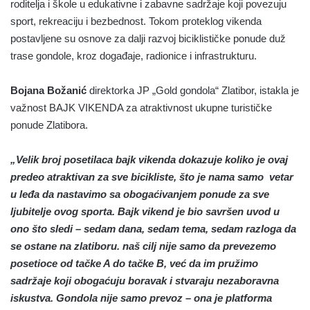
roditelja i škole u edukativne i zabavne sadržaje koji povezuju
sport, rekreaciju i bezbednost. Tokom proteklog vikenda
postavljene su osnove za dalji razvoj biciklističke ponude duž
trase gondole, kroz događaje, radionice i infrastrukturu.
Bojana Božanić
direktorka JP „Gold gondola“ Zlatibor, istakla je
važnost BAJK VIKENDA za atraktivnost ukupne turističke
ponude Zlatibora.
„Velik broj posetilaca bajk vikenda dokazuje koliko je ovaj
predeo atraktivan za sve bicikliste, što je nama samo vetar
u leđa da nastavimo sa obogaćivanjem ponude za sve
ljubitelje ovog sporta. Bajk vikend je bio savršen uvod u
ono što sledi – sedam dana, sedam tema, sedam razloga da
se ostane na zlatiboru. naš cilj nije samo da prevezemo
posetioce od tačke A do tačke B, već da im pružimo
sadržaje koji obogaćuju boravak i stvaraju nezaboravna
iskustva. Gondola nije samo prevoz – ona je platforma