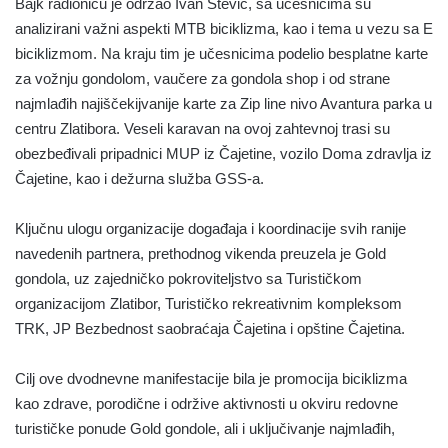
Bajk radionicu je održao Ivan Stević, sa učesnicima su
analizirani važni aspekti MTB biciklizma, kao i tema u vezu sa E
biciklizmom. Na kraju tim je učesnicima podelio besplatne karte
za vožnju gondolom, vaučere za gondola shop i od strane
najmlađih najiščekijvanije karte za Zip line nivo Avantura parka u
centru Zlatibora. Veseli karavan na ovoj zahtevnoj trasi su
obezbeđivali pripadnici MUP iz Čajetine, vozilo Doma zdravlja iz
Čajetine, kao i dežurna služba GSS-a.
Ključnu ulogu organizacije događaja i koordinacije svih ranije
navedenih partnera, prethodnog vikenda preuzela je Gold
gondola, uz zajedničko pokroviteljstvo sa Turističkom
organizacijom Zlatibor, Turističko rekreativnim kompleksom
TRK, JP Bezbednost saobraćaja Čajetina i opštine Čajetina.
Cilj ove dvodnevne manifestacije bila je promocija biciklizma
kao zdrave, porodične i održive aktivnosti u okviru redovne
turističke ponude Gold gondole, ali i uključivanje najmlađih,