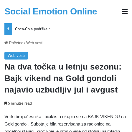
Social Emotion Online
M
Coca-Cola podrška mladima i Excel Grašić osnažuju mlade u regionu
Početna
/
Web vesti
Web vesti
Na dva točka u letnju sezonu:
Bajk vikend na Gold gondoli
najavio uzbudljiv jul i avgust
5 minutes read
Veliki broj učesnika i biciklista okupio se na BAJK VIKENDU na
Gold gondoli. Subota je bila rezervisana za radionice na
početnoj stanici, kroz koje je proslo više od stotinu najmlađih