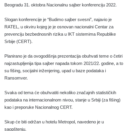
Beogradu 31. oktobra Nacionalnu sajber konferenciju 2022.
Slogan konferencije je “Budimo sajber svesni”, najavio je
RATEL, u okviru kojeg je je osnovan nacionalni Centar za
prevenciju bezbednosnih rizika u IKT sistemima Republike
Srbije (CERT).
Planirano je da ovogodišnja prezentacija obuhvati teme o četiri
najzastupljenija tipa sajber napada tokom 2021/22. godine, a to
su fišing, socijalni inženjering, upad u baze podataka i
Ransomver.
Svaka od tema će obuhvatiti nekoliko značajnih statističkih
podataka na internacionalnom nivou, stanje u Srbiji (za fišing)
kao i preporuke Nacionalnog CERT.
Skup će biti održan u hotelu Metropol, navedeno je u
saopštenju.