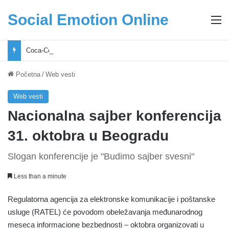
Social Emotion Online
M
Coca-Cola podrška mladima i Excel Grašić osnažuju mlade u regionu
Početna
/
Web vesti
Web vesti
Nacionalna sajber konferencija
31. oktobra u Beogradu
Slogan konferencije je "Budimo sajber svesni"
Less than a minute
Regulatorna agencija za elektronske komunikacije i poštanske
usluge (RATEL) će povodom obeležavanja međunarodnog
meseca informacione bezbednosti – oktobra organizovati u