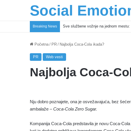
Social Emotio
Sve službene vožnje na jednom mestu: 
Breaking News
Početna
/
PR
/
Najbolja Coca-Cola ikada?
PR
Web vesti
Najbolja Coca-Co
Nju dobro poznajete, ona je osvežavajuća, bez šećer
ambalaže –
Coca-Cola Zero Sugar.
Kompanija Coca-Cola predstavila je novu Coca-Cola
koji je dodatno približava legendarnom Coca-Cola uk