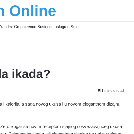
n Online
Yandex Go pokrenuo Business uslugu u Srbiji
la ikada?
1 minute read
a i kalorija, a sada novog ukusa i u novom elegantnom dizajnu
 Zero Sugar sa novim receptom sjajnog i osvežavajućeg ukusa
usu. Pojednostavljenog, ali elegantnog dizajna sa univerzalnom