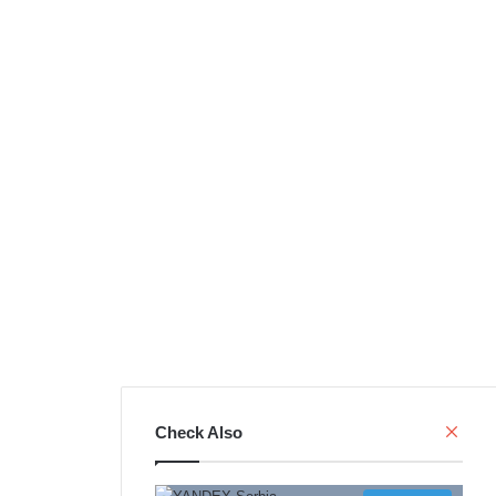
C
Check Also
l
o