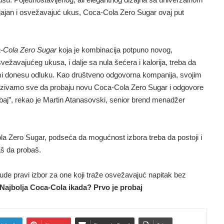
jajan i osvežavajuć ukus, Coca-Cola Zero Sugar ovaj put
-Cola Zero Sugar
koja je kombinacija potpuno novog,
ežavajućeg ukusa, i dalje sa nula šećera i kalorija, treba da
ami donesu odluku. Kao društveno odgovorna kompanija, svojim
zivamo sve da probaju novu Coca-Cola Zero Sugar i odgovore
robaj”, rekao je Martin Atanasovski, senior brend menadžer
 Zero Sugar, podseća da mogućnost izbora treba da postoji i
aš da probaš.
de pravi izbor za one koji traže osvežavajuć napitak bez
Najbolja Coca-Cola ikada? Prvo je probaj