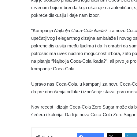
crvenom bojom brenda koja ukazuje na autentičan, s
pokreće diskusiju i daje nam izbor.
“Kampanja
Najbolja Coca-Cola ikada?
za novu
Coca
upečatljivog i elegantnog dizajna ambalaže i novog osv
pokrene diskusiju među ljudima i da ih ohrabri da s
potrošačima uvek nudimo mogućnost izbora, zato po
na pitanje “Najbolja Coca-Cola ikada?”, ali prvo je p
kompanije Coca-Cola.
Upravo nas Coca-Cola, u kampanji za novu Coca-Cola
da pre donošenja odluke i iznošenje stava, prvo mor
Nov recept i dizajn Coca-Cola Zero Sugar može da bu
šećera i kalorija. Da li je nova Coca-Cola Zero Sugar