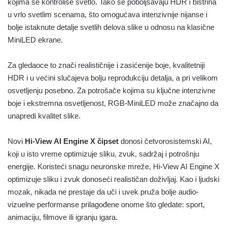
kojima se kontroliše svetlo. Tako se poboljšavaju HDR i bistrina
u vrlo svetlim scenama, što omogućava intenzivnije nijanse i
bolje istaknute detalje svetlih delova slike u odnosu na klasične
MiniLED ekrane.
Za gledaoce to znači realističnije i zasićenije boje, kvalitetniji
HDR i u većini slučajeva bolju reprodukciju detalja, a pri velikom
osvetljenju posebno. Za potrošače kojima su ključne intenzivne
boje i ekstremna osvetljenost, RGB-MiniLED može značajno da
unapredi kvalitet slike.
Novi
Hi-View AI Engine X čipset
donosi četvorosistemski AI,
koji u isto vreme optimizuje sliku, zvuk, sadržaj i potrošnju
energije. Koristeći snagu neuronske mreže, Hi-View AI Engine X
optimizuje sliku i zvuk donoseći realističan doživljaj. Kao i ljudski
mozak, nikada ne prestaje da uči i uvek pruža bolje audio-
vizuelne performanse prilagođene onome što gledate: sport,
animaciju, filmove ili igranju igara.