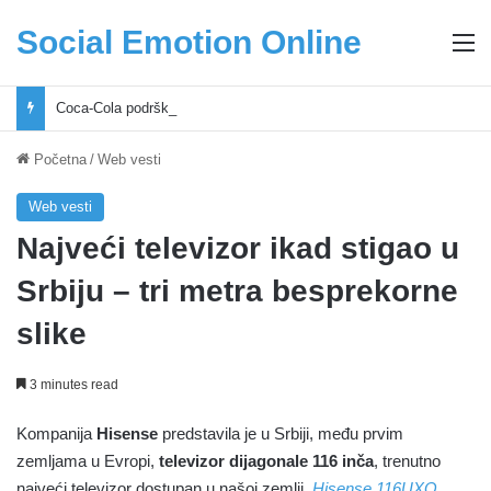
Social Emotion Online
M
Coca-Cola podrška mladima i Excel Grašić osnažuju mlade u regionu
Početna
/
Web vesti
Web vesti
Najveći televizor ikad stigao u
Srbiju – tri metra besprekorne
slike
3 minutes read
Kompanija
Hisense
predstavila je u Srbiji, među prvim
zemljama u Evropi,
televizor dijagonale 116 inča
, trenutno
najveći televizor dostupan u našoj zemlji.
Hisense 116UXQ
,