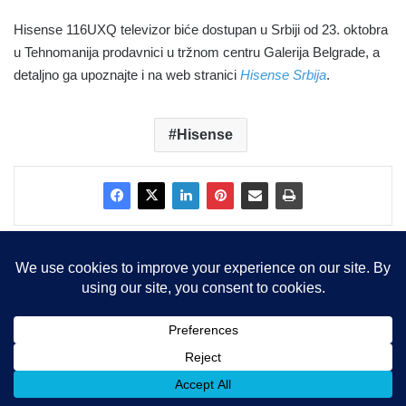
Hisense 116UXQ televizor biće dostupan u Srbiji od 23. oktobra
u Tehnomanija prodavnici u tržnom centru Galerija Belgrade, a
detaljno ga upoznajte i na web stranici
Hisense Srbija
.
Hisense
Copyright © 2015-2025, Sva prava zadržana |
LBS Team d.o.o.
Facebook
X
LinkedIn
Instagram
RSS