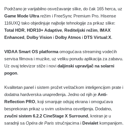
Podržano je varijabilno osvežavanje slike, do čak 165 herca, uz
Game Mode Ultra
režim i FreeSync Premium Pro. Hisense
116UXQ tako objedinjuje najbolje tehnologije za prikaz slike:
Total HDR
,
HDR10+ Adaptive
,
Rediteljski režim
,
IMAX
Enhanced
,
Dolby Vision
i
Dolby Atmos
i
DTS Virtual:X
.
VIDAA Smart OS platforma
omogućava streaming vodećih
servisa filmova i muzike, uz veliku ponudu aplikacija za zabavu.
Uz ovaj televizor stiže i novi
daljinski upravljač na solarni
pogon
.
Kvalitetan panel i sistem prožet veštačkom inteligencijom prate i
dodatna hardverska unapređenja. Jedno od njih je
Anti-
Reflection PRO
, koji smanjuje odsjaj ekrana i omogućava
besprekoran prikaz u svim uslovima osvetljenja. Dodatno,
zvučni sistem 6.2.2 CineStage X Surround
, kreiran je u
saradnji sa
Opéra de Paris
stručnjacima i
Devialet
kompanijom.