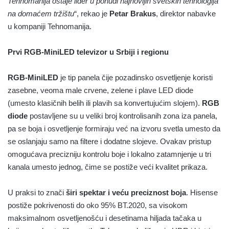
Tehnomanija ostaje lider u ponudi najnovijih svetskih tehnologija
na domaćem tržištu
“, rekao je
Petar Brakus
, direktor nabavke
u kompaniji Tehnomanija.
Prvi RGB-MiniLED televizor u Srbiji i regionu
RGB-MiniLED
je tip panela čije pozadinsko osvetljenje koristi
zasebne, veoma male crvene, zelene i plave LED diode
(umesto klasičnih belih ili plavih sa konvertujućim slojem).
RGB
diode
postavljene su u veliki broj kontrolisanih zona iza panela,
pa se boja i osvetljenje formiraju već na izvoru svetla umesto da
se oslanjaju samo na filtere i dodatne slojeve. Ovakav pristup
omogućava precizniju kontrolu boje i lokalno zatamnjenje u tri
kanala umesto jednog, čime se postiže veći kvalitet prikaza.
U praksi to znači
širi spektar i veću preciznost boja
. Hisense
postiže pokrivenosti do oko 95% BT.2020, sa visokom
maksimalnom osvetljenošću i desetinama hiljada tačaka u