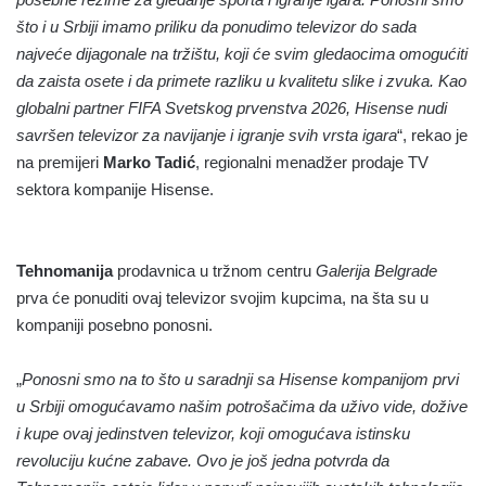
što i u Srbiji imamo priliku da ponudimo televizor do sada
najveće dijagonale na tržištu, koji će svim gledaocima omogućiti
da zaista osete i da primete razliku u kvalitetu slike i zvuka. Kao
globalni partner FIFA Svetskog prvenstva 2026, Hisense nudi
savršen televizor za navijanje i igranje svih vrsta igara
“, rekao je
na premijeri
Marko Tadić
, regionalni menadžer prodaje TV
sektora kompanije Hisense.
Tehnomanija
prodavnica u tržnom centru
Galerija Belgrade
prva će ponuditi ovaj televizor svojim kupcima, na šta su u
kompaniji posebno ponosni.
„
Ponosni smo na to što u saradnji sa Hisense kompanijom prvi
u Srbiji omogućavamo našim potrošačima da uživo vide, dožive
i kupe ovaj jedinstven televizor, koji omogućava istinsku
revoluciju kućne zabave. Ovo je još jedna potvrda da