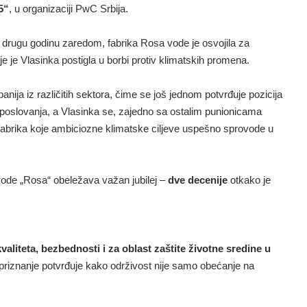
5“
, u organizaciji PwC Srbija.
 drugu godinu zaredom, fabrika Rosa vode je osvojila za
je je Vlasinka postigla u borbi protiv klimatskih promena.
nija iz različitih sektora, čime se još jednom potvrđuje pozicija
poslovanja, a Vlasinka se, zajedno sa ostalim punionicama
 fabrika koje ambiciozne klimatske ciljeve uspešno sprovode u
 vode „Rosa“ obeležava važan jubilej –
dve decenije
otkako je
aliteta, bezbednosti i za oblast zaštite životne sredine u
o priznanje potvrđuje kako održivost nije samo obećanje na