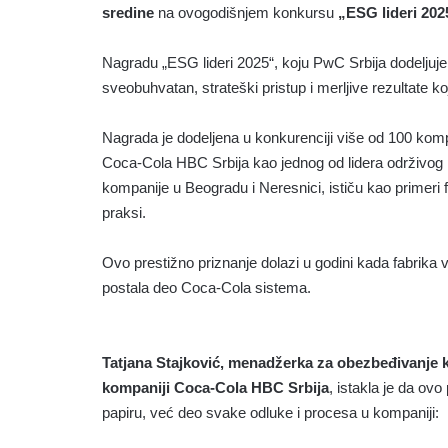
sredine
na ovogodišnjem konkursu
„ESG lideri 202
Nagradu „ESG lideri 2025“, koju PwC Srbija dodeljuje
sveobuhvatan, strateški pristup i merljive rezultate ko
Nagrada je dodeljena u konkurenciji više od 100 kompa
Coca-Cola HBC Srbija kao jednog od lidera održivog 
kompanije u Beogradu i Neresnici, ističu kao primeri
praksi.
Ovo prestižno priznanje dolazi u godini kada fabrika
postala deo Coca-Cola sistema.
Tatjana Stajković, menadžerka za obezbeđivanje kv
kompaniji Coca-Cola HBC Srbija
, istakla je da ov
papiru, već deo svake odluke i procesa u kompaniji: