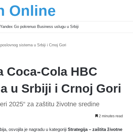
n Online
Yandex Go pokrenuo Business uslugu u Srbiji
poslovnog sistema u Srbiji i Crnoj Gori
ika Coca-Cola HBC
 u Srbiji i Crnoj Gori
eri 2025“ za zaštitu životne sredine
2 minutes read
a, osvojila je nagradu u kategoriji
Strategija – zaštita životne