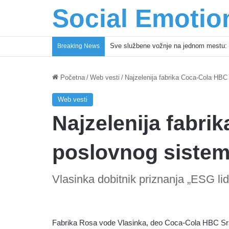
Social Emotio
Sve službene vožnje na jednom mestu: 
Breaking News
Početna
/
Web vesti
/
Najzelenija fabrika Coca-Cola HBC 
Web vesti
Najzelenija fabr
poslovnog sistema
Vlasinka dobitnik priznanja „ESG lid
Fabrika Rosa vode Vlasinka, deo Coca-Cola HBC Srbij