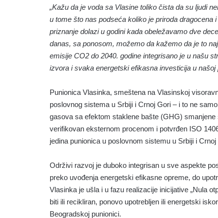
„Kažu da je voda sa Vlasine toliko čista da su ljudi 
u tome što nas podseća koliko je priroda dragocena 
priznanje dolazi u godini kada obeležavamo dve dece
danas, sa ponosom, možemo da kažemo da je to najz
emisije CO2 do 2040. godine integrisano je u našu stra
izvora i svaka energetski efikasna investicija u našoj p
Punionica Vlasinka, smeštena na Vlasinskoj visoravn
poslovnog sistema u Srbiji i Crnoj Gori – i to ne sam
gasova sa efektom staklene bašte (GHG) smanjene su
verifikovan eksternom procenom i potvrđen ISO 14064
jedina punionica u poslovnom sistemu u Srbiji i Crno
Održivi razvoj je duboko integrisan u sve aspekte posl
preko uvođenja energetski efikasne opreme, do upo
Vlasinka je ušla i u fazu realizacije inicijative „Nula
biti ili recikliran, ponovo upotrebljen ili energetski i
Beogradskoj punionici.