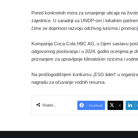
Pored konkretnih mera za smanjenje uticaja na životn
zajednice. U saradnji sa UNDP-om i lokalnim partneri
čime se doprinosi razvoju održivog turizma i promocij
Kompanija Coca-Cola HBC AG, u čijem sastavu posluje
odgovornog poslovanja i u 2024. godini ocenjena je 
priznanjem za upravljanje klimatskim rizicima i vodn
Na prošlogodišnjem konkursu „ESG lideri“ u organiza
nagradu za očuvanje vodnih resursa.
Podeli...
Facebook
X