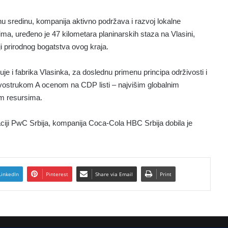
u sredinu, kompanija aktivno podržava i razvoj lokalne
ma, uređeno je 47 kilometara planinarskih staza na Vlasini,
i prirodnog bogatstva ovog kraja.
 i fabrika Vlasinka, za doslednu primenu principa održivosti i
dvostrukom A ocenom na CDP listi – najvišim globalnim
im resursima.
ciji PwC Srbija, kompanija Coca-Cola HBC Srbija dobila je
LinkedIn
Pinterest
Share via Email
Print