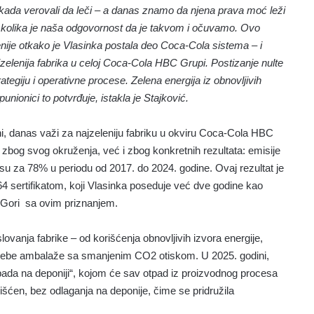
nekada verovali da leči – a danas znamo da njena prava moć leži
i kolika je naša odgovornost da je takvom i očuvamo. Ovo
nije otkako je Vlasinka postala deo Coca-Cola sistema – i
elenija fabrika u celoj Coca-Cola HBC Grupi.
Postizanje nulte
tegiju i operativne procese. Zelena energija iz obnovljivih
unionici to potvrđuje, istakla je Stajković.
i, danas važi za najzeleniju fabriku u okviru Coca-Cola HBC
o zbog svog okruženja, već i zbog konkretnih rezultata: emisije
 za 78% u periodu od 2017. do 2024. godine. Ovaj rezultat je
 sertifikatom, koji Vlasinka poseduje već dve godine kao
j Gori sa ovim priznanjem.
ovanja fabrike – od korišćenja obnovljivih izvora energije,
trebe ambalaže sa smanjenim CO2 otiskom. U 2025. godini,
 otpada na deponiji“, kojom će sav otpad iz proizvodnog procesa
skorišćen, bez odlaganja na deponije, čime se pridružila