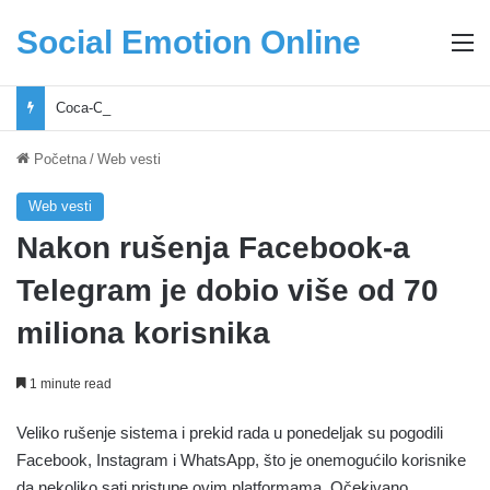
Social Emotion Online
M
Coca-Cola podrška mladima i Excel Grašić osnažuju mlade u regionu
Početna
/
Web vesti
Web vesti
Nakon rušenja Facebook-a
Telegram je dobio više od 70
miliona korisnika
1 minute read
Veliko rušenje sistema i prekid rada u ponedeljak su pogodili
Facebook, Instagram i WhatsApp, što je onemogućilo korisnike
da nekoliko sati pristupe ovim platformama. Očekivano,