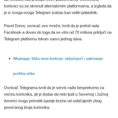
korisnici su se okrenuli alternativnim platformama, a izgleda da
je iz svega ovoga Telegram izašao kao veliki pobednik.
Pavel Durov, osnivač ove mreže, tvrdi da je prekid rada
Facebook-a doveo do toga da se više od 70 miliona priključi na
Telegram platformu tokom samo jednog dana.
Whatsapp: Stižu nove funkcije- uključujući i sakrivanje
profilne slike
Osnivač Telegrama tvrdi da je servis radio besprekorno za
većinu korisnika, ali je dodao da neki ljudi u Severnoj i Južnoj
Americi mogu primetiti sporije brzine od uobičajenih zbog
povećanog broja korisnika.