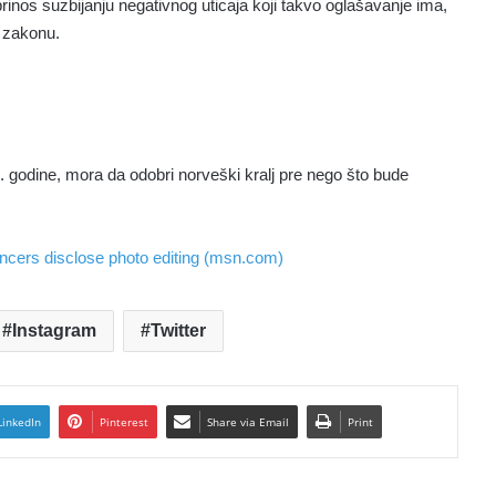
rinos suzbijanju negativnog uticaja koji takvo oglašavanje ima,
o zakonu.
godine, mora da odobri norveški kralj pre nego što bude
cers disclose photo editing (msn.com)
Instagram
Twitter
LinkedIn
Pinterest
Share via Email
Print