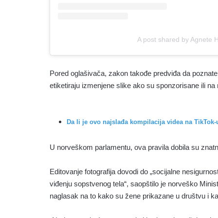
A post shared by Agnete
Pored oglašivača, zakon takođe predviđa da poznate l
etiketiraju izmenjene slike ako su sponzorisane ili na 
Da li je ovo najslađa kompilacija videa na TikTok-
U norveškom parlamentu, ova pravila dobila su znatn
Editovanje fotografija dovodi do „socijalne nesigurnos
viđenju sopstvenog tela“, saopštilo je norveško Minis
naglasak na to kako su žene prikazane u društvu i ka