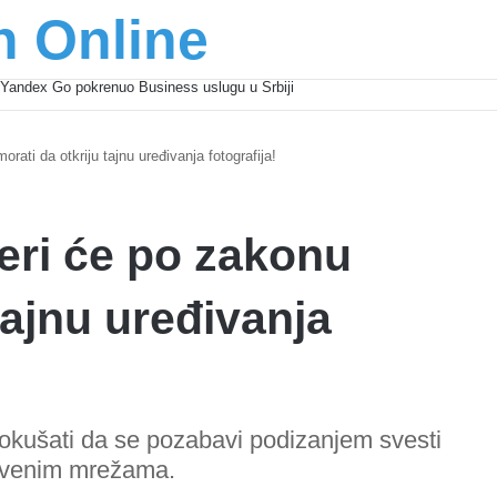
n Online
šić osnažuju mlade u regionu
rati da otkriju tajnu uređivanja fotografija!
eri će po zakonu
tajnu uređivanja
pokušati da se pozabavi podizanjem svesti
štvenim mrežama.