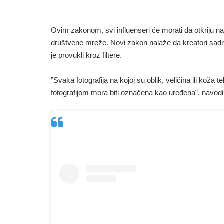
Ovim zakonom, svi influenseri će morati da otkriju nač
društvene mreže. Novi zakon nalaže da kreatori sadrž
je provukli kroz filtere.
”Svaka fotografija na kojoj su oblik, veličina ili koža
fotografijom mora biti označena kao uređena”, navod