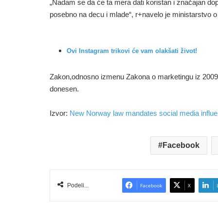
„Nadam se da će ta mera dati koristan i značajan dop
posebno na decu i mlade“, r+navelo je ministarstvo 
Ovi Instagram trikovi će vam olakšati život!
Zakon,odnosno izmenu Zakona o marketingu iz 2009. 
donesen.
Izvor:
New Norway law mandates social media influen
Facebook
Podeli...
Facebook
X