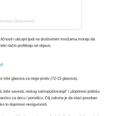
 Husebye (@agnetesh)
ičnosti i uticajni ljudi na društvenim mrežama moraju da
neki način profitiraju od objave.
u?
o više glasova za nego protiv (72-15 glasova).
ti, loše savesti, niskog samopoštovanja“ i „doprinosi pritisku
tarstvo za decu i porodicu. Cilj zakona je da stavi poseban
ko to doprinosi nesigurnosti.