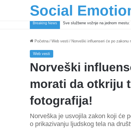
Social Emotio
Coca-Cola podrška mladima i Excel Gra
Breaking News
Početna
/
Web vesti
/
Norveški influenseri će po zakonu mo
Web vesti
Norveški influens
morati da otkriju 
fotografija!
Norveška je usvojila zakon koji će 
o prikazivanju ljudskog tela na dru