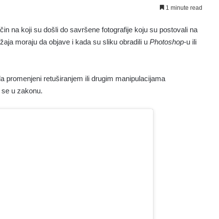
1 minute read
in na koji su došli do savršene fotografije koju su postovali na
aja moraju da objave i kada su sliku obradili u
Photoshop
-u ili
 tela promenjeni retuširanjem ili drugim manipulacijama
i se u zakonu.