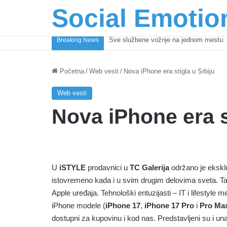
Social Emotio
Coca-Cola podrška mladima i Excel Gra
Breaking News
Početna
/
Web vesti
/
Nova iPhone era stigla u Srbiju
Web vesti
Nova iPhone era s
U
iSTYLE
prodavnici u
TC Galerija
održano je ekskl
istovremeno kada i u svim drugim delovima sveta. Tako
Apple uređaja. Tehnološki entuzijasti – IT i lifestyle me
iPhone modele (
iPhone 17
,
iPhone 17 Pro
i
Pro Ma
dostupni za kupovinu i kod nas. Predstavljeni su i u