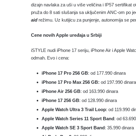
dizajn navlaka za uši u više veličina i IP57 sertifikat 
pruža do 8 sati slušanja sa uključenim ANC-om po je
aid
režimu. Uz kutijicu za punjenje, autonomija se pen
Cene novih Apple uređaja u Srbiji
iSTYLE nudi iPhone 17 seriju, iPhone Air i Apple Wat
odmah. Evo i cena:
iPhone 17 Pro 256 GB
: od 177.990 dinara
iPhone 17 Pro Max 256 GB:
od 197.990 dinara
iPhone Air 256 GB
: od 163.990 dinara
iPhone 17 256 GB
: od 128.990 dinara
Apple Watch Ultra 3 Trail Loop
: od 119.990 di
Apple Watch Series 11 Sport Band
: od 63.690
Apple Watch SE 3 Sport Band
: 35.990 dinara