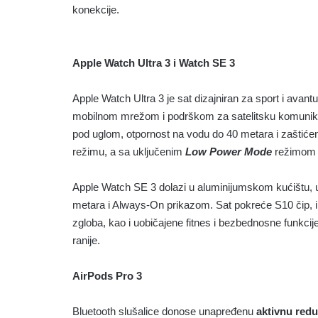
konekcije.
Apple Watch Ultra 3 i Watch SE 3
Apple Watch Ultra 3 je sat dizajniran za sport i av
mobilnom mrežom i podrškom za satelitsku komunikacij
pod uglom, otpornost na vodu do 40 metara i zaštićen 
režimu, a sa uključenim
Low Power Mode
režimom 
Apple Watch SE 3 dolazi u aluminijumskom kućištu, u
metara i Always-On prikazom. Sat pokreće S10 čip, 
zgloba, kao i uobičajene fitnes i bezbednosne funkcije
ranije.
AirPods Pro 3
Bluetooth slušalice donose unapređenu
aktivnu redu