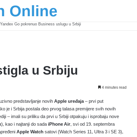
n Online
šić osnažuju mlade u regionu
tigla u Srbiju
4 minutes read
uzivno predstavljanje novih
Apple uređaja
– prvi put
 je i Srbija postala deo prvog talasa premijere svih novih
diji – imali su priliku da prvi u Srbiji otpakuju i isprobaju nove
x
), kao i najtanji do sada
iPhone Air
, svi od 19. septembra
napređeni
Apple Watch
satovi (Watch Series 11, Ultra 3 i SE 3),