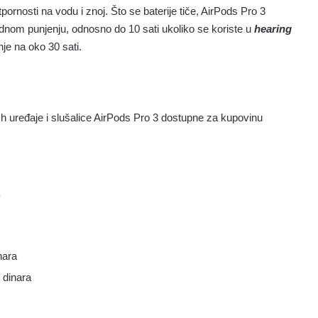
otpornosti na vodu i znoj. Što se baterije tiče, AirPods Pro 3
dnom punjenju, odnosno do 10 sati ukoliko se koriste u
hearing
je na oko 30 sati.
ch uređaje i slušalice AirPods Pro 3 dostupne za kupovinu
nara
 dinara