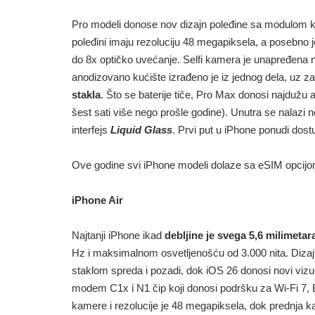
Pro modeli donose nov dizajn poleđine sa modulom k
poleđini imaju rezoluciju 48 megapiksela, a posebno j
do 8x optičko uvećanje. Selfi kamera je unapređena
anodizovano kućište izrađeno je iz jednog dela, uz 
stakla
. Što se baterije tiče, Pro Max donosi najdužu a
šest sati više nego prošle godine). Unutra se nalazi 
interfejs
Liquid Glass
. Prvi put u iPhone ponudi dost
Ove godine svi iPhone modeli dolaze sa eSIM opcijom 
iPhone Air
Najtanji iPhone ikad
debljine je svega 5,6 milimetar
Hz i maksimalnom osvetljenošću od 3.000 nita. Dizaj
staklom spreda i pozadi, dok iOS 26 donosi novi vizu
modem C1x i N1 čip koji donosi podršku za Wi-Fi 7, 
kamere i rezolucije je 48 megapiksela, dok prednja