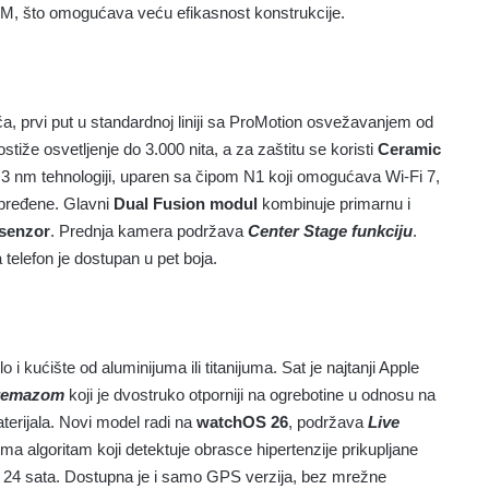
 eSIM, što omogućava veću efikasnost konstrukcije.
a, prvi put u standardnoj liniji sa ProMotion osvežavanjem od
iže osvetljenje do 3.000 nita, a za zaštitu se koristi
Ceramic
ip u 3 nm tehnologiji, uparen sa čipom N1 koji omogućava Wi-Fi 7,
apređene. Glavni
Dual Fusion modul
kombinuje primarnu i
senzor
. Prednja kamera podržava
Center Stage funkciju
.
elefon je dostupan u pet boja.
o i kućište od aluminijuma ili titanijuma. Sat je najtanji Apple
premazom
koji je dvostruko otporniji na ogrebotine u odnosu na
terijala. Novi model radi na
watchOS 26
, podržava
Live
ima algoritam koji detektuje obrasce hipertenzije prikupljane
do 24 sata. Dostupna je i samo GPS verzija, bez mrežne