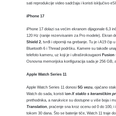
sati reprodukcije video sadržaja i koristi isključivo
iPhone 17
iPhone 17 dolazi sa većim ekranom dijagonale 6,3 inč
120 Hz (ranije rezervisanim za Pro modele). Ekran dost
Shield 2
, tvrđi i otporniji na grebanje. Tu je i A19 č
Bluetooth 6 i Thread podršku. Kamere su takođe un
telefoto kameru, uz koji je i ultraširokougaoni
Fusion 
Osnovna memorijska konfiguracija sada je 256 GB, a t
Apple Watch Series 11
Apple Watch Series 11 donosi
5G vezu
, ojačano stakl
Watch do sada, koristi I
on-X staklo s keramičkim 
prethodnika, a narukvice su dostupne u više boja i ma
Translation
, praćenje sna kroz ocenu od 0 do 100, i 
tokom 30 dana. Što se baterije tiče, Watch 11 traje 