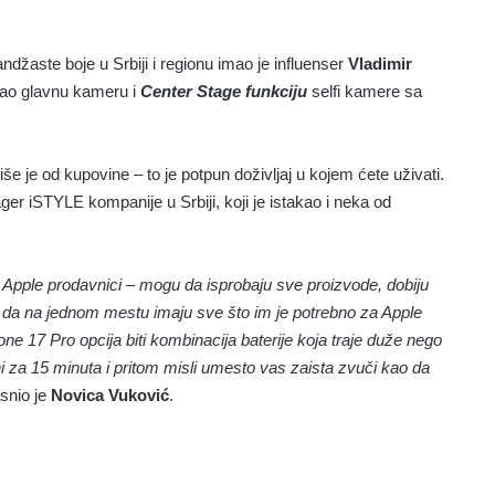
džaste boje u Srbiji i regionu imao je influenser
Vladimir
tirao glavnu kameru i
Center Stage funkciju
selfi kamere sa
 je od kupovine – to je potpun doživljaj u kojem ćete uživati.
ager iSTYLE kompanije u Srbiji, koji je istakao i neka od
Apple prodavnici – mogu da isprobaju sve proizvode, dobiju
i da na jednom mestu imaju sve što im je potrebno za Apple
ne 17 Pro opcija biti kombinacija baterije koja traje duže nego
uni za 15 minuta i pritom misli umesto vas zaista zvuči kao da
asnio je
Novica Vuković
.