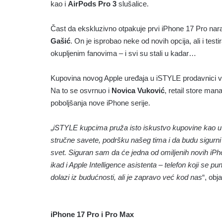
kao i
AirPods Pro 3
slušalice.
Čast da ekskluzivno otpakuje prvi iPhone 17 Pro naran
Gašić
. On je isprobao neke od novih opcija, ali i tes
okupljenim fanovima – i svi su stali u kadar…
Kupovina novog Apple uređaja u iSTYLE prodavnici više
Na to se osvrnuo i
Novica Vuković
, retail store man
poboljšanja nove iPhone serije.
„
iSTYLE kupcima pruža isto iskustvo kupovine kao u 
stručne savete, podršku našeg tima i da budu sigurn
svet. Siguran sam da će jedna od omiljenih novih iPho
ikad i Apple Intelligence asistenta – telefon koji se p
dolazi iz budućnosti, ali je zapravo već kod nas
“, obj
iPhone 17 Pro i Pro Max