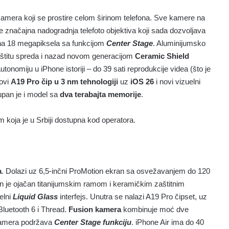
amera koji se prostire celom širinom telefona. Sve kamere na
e značajna nadogradnja telefoto objektiva koji sada dozvoljava
 na 18 megapiksela sa funkcijom
Center Stage
. Aluminijumsko
zaštitu spreda i nazad novom generacijom
Ceramic Shield
utonomiju u iPhone istoriji – do 39 sati reprodukcije videa (što je
novi
A19 Pro čip u 3 nm tehnologiji
uz
iOS 26
i novi vizuelni
upan je i model sa
dva terabajta memorije
.
koja je u Srbiji dostupna kod operatora.
a
. Dolazi uz 6,5-inčni ProMotion ekran sa osvežavanjem do 120
n je ojačan titanijumskim ramom i keramičkim zaštitnim
elni
Liquid Glass
interfejs. Unutra se nalazi A19 Pro čipset, uz
Bluetooth 6 i Thread.
Fusion kamera
kombinuje moć dve
 kamera podržava
Center Stage funkciju
. iPhone Air ima do 40