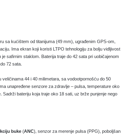
anturu sa kućištem od titanijuma (49 mm), ugrađenim GPS-om,
u. Ima ekran koji koristi LTPO tehnologiju za bolju vidljivost
je safirnim staklom. Baterija traje do 42 sata pri uobičajenom
do 72 sata.
 veličinama 44 i 40 milimetara, sa vodootpornošću do 50
ima unapređene senzore za zdravlje – pulsa, temperature oko
. Sadrži bateriju koja traje oko 18 sati, uz brže punjenje nego
kciju buke
(
ANC
), senzor za merenje pulsa (PPG), poboljšan