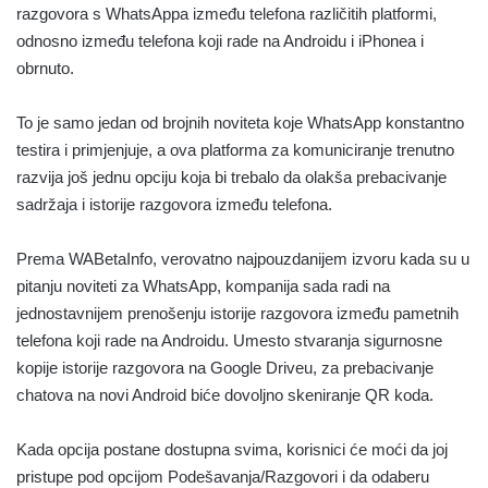
razgovora s WhatsAppa između telefona različitih platformi,
odnosno između telefona koji rade na Androidu i iPhonea i
obrnuto.
To je samo jedan od brojnih noviteta koje WhatsApp konstantno
testira i primjenjuje, a ova platforma za komuniciranje trenutno
razvija još jednu opciju koja bi trebalo da olakša prebacivanje
sadržaja i istorije razgovora između telefona.
Prema WABetaInfo, verovatno najpouzdanijem izvoru kada su u
pitanju noviteti za WhatsApp, kompanija sada radi na
jednostavnijem prenošenju istorije razgovora između pametnih
telefona koji rade na Androidu. Umesto stvaranja sigurnosne
kopije istorije razgovora na Google Driveu, za prebacivanje
chatova na novi Android biće dovoljno skeniranje QR koda.
Kada opcija postane dostupna svima, korisnici će moći da joj
pristupe pod opcijom Podešavanja/Razgovori i da odaberu