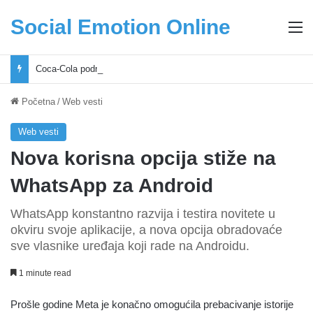
Social Emotion Online
M
Coca-Cola podrška mladima i Excel Grašić osnažuju mlade u regionu
Početna
/
Web vesti
Web vesti
Nova korisna opcija stiže na
WhatsApp za Android
WhatsApp konstantno razvija i testira novitete u
okviru svoje aplikacije, a nova opcija obradovaće
sve vlasnike uređaja koji rade na Androidu.
1 minute read
Prošle godine Meta je konačno omogućila prebacivanje istorije