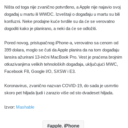
Ništa od toga nije zvanično potvrđeno, a Apple nije najavio svoj
događaj u martu ili WWDC. Izveštaji o događaju u martu su bili
konfuzni. Neke prodajne kuće tvrdile su da će se verovatno
dogoditi kako je planirano, a neki da će se odložiti.
Pored novog, pristupačnog iPhone-a, verovatno sa cenom od
399 dolara, moglo se čuti da Apple planira da na tom događaju
lansira ažurirani 13-inčni MacBook Pro. Vest je praćena brojnim
otkazivanjima velikih tehnoloških događaja, uključujući MWC,
Facebook F8, Google I/O, SXSW i E3.
Koronavirus, zvanično nazvan COVID-19, do sada je usmrtio
skoro pet hiljada ljudi i zarazio više od sto dvadeset hiljada.
Izvor:
Mashable
apple. iPhone