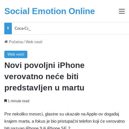
Social Emotion Online
M
Coca-Cola podrška mladima i Excel Grašić osnažuju mlade u regionu
Početna
/
Web vesti
Web vesti
Novi povoljni iPhone
verovatno neće biti
predstavljen u martu
1 minute read
Pre nekoliko meseci, glasine su ukazale na Apple-ov događaj
krajem marta, a fokus je bio pristupačni telefon koji će verovatno
biti nazvan iPhone 9 ili iPhone SE 2.