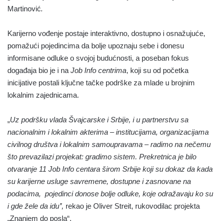
Martinović
.
Karijerno vođenje postaje interaktivno, dostupno i osnažujuće,
pomažući pojedincima da bolje upoznaju sebe i donesu
informisane odluke o svojoj budućnosti, a poseban fokus
događaja bio je i na
Job Info centrima
, koji su od početka
inicijative postali ključne tačke podrške za mlade u brojnim
lokalnim zajednicama.
„
Uz podršku vlada Švajcarske i Srbije, i u partnerstvu sa
nacionalnim i lokalnim akterima – institucijama, organizacijama
civilnog društva i lokalnim samoupravama – radimo na nečemu
što prevazilazi projekat: gradimo sistem. Prekretnica je bilo
otvaranje 11 Job Info centara širom Srbije koji su dokaz da kada
su karijerne usluge savremene, dostupne i zasnovane na
podacima, pojedinci donose bolje odluke, koje odražavaju ko su
i gde žele da idu’’,
rekao je Oliver Streit, rukovodilac projekta
„Znanjem do posla“.