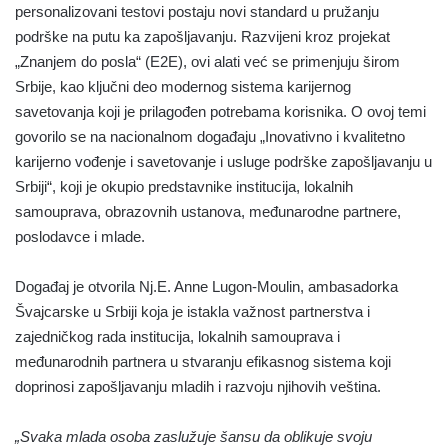
personalizovani testovi postaju novi standard u pružanju
podrške na putu ka zapošljavanju. Razvijeni kroz projekat
„Znanjem do posla“ (E2E), ovi alati već se primenjuju širom
Srbije, kao ključni deo modernog sistema karijernog
savetovanja koji je prilagođen potrebama korisnika. O ovoj temi
govorilo se na nacionalnom događaju „Inovativno i kvalitetno
karijerno vođenje i savetovanje i usluge podrške zapošljavanju u
Srbiji“, koji je okupio predstavnike institucija, lokalnih
samouprava, obrazovnih ustanova, međunarodne partnere,
poslodavce i mlade.
Događaj je otvorila Nj.E. Anne Lugon-Moulin, ambasadorka
Švajcarske u Srbiji koja je istakla važnost partnerstva i
zajedničkog rada institucija, lokalnih samouprava i
međunarodnih partnera u stvaranju efikasnog sistema koji
doprinosi zapošljavanju mladih i razvoju njihovih veština.
„Svaka mlada osoba zaslužuje šansu da oblikuje svoju