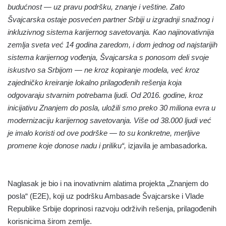
budućnost — uz pravu podršku, znanje i veštine. Zato
Švajcarska ostaje posvećen partner Srbiji u izgradnji snažnog i
inkluzivnog sistema karijernog savetovanja. Kao najinovativnija
zemlja sveta već 14 godina zaredom, i dom jednog od najstarijih
sistema karijernog vođenja, Švajcarska s ponosom deli svoje
iskustvo sa Srbijom — ne kroz kopiranje modela, već kroz
zajedničko kreiranje lokalno prilagođenih rešenja koja
odgovaraju stvarnim potrebama ljudi. Od 2016. godine, kroz
inicijativu Znanjem do posla, uložili smo preko 30 miliona evra u
modernizaciju karijernog savetovanja. Više od 38.000 ljudi već
je imalo koristi od ove podrške — to su konkretne, merljive
promene koje donose nadu i priliku“,
izjavila je ambasadorka.
Naglasak je bio i na inovativnim alatima projekta „Znanjem do
posla“ (E2E), koji uz podršku Ambasade Švajcarske i Vlade
Republike Srbije doprinosi razvoju održivih rešenja, prilagođenih
korisnicima širom zemlje.