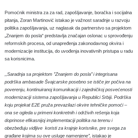
Pomoćnik ministra za za rad, zapošljavanje, boračka i socijalna
pitanja, Zoran Martinović istakao je važnost saradnje u razvoju
politika zapošljavanja, uz naglasak da partnerstvo sa projektom
„Znanjem do posla“ predstavlja značajan oslonac u sprovođenju
reformskih procesa, od unapređenja zakonodavnog okvira i
modernizacije institucija, do uvođenja inovativnih pristupa u radu
sa korisnicima.
,,Saradnja sa projektom ’’Znanjem do posla’’ i integrisana
podrška ambasade Švajcarske posebno se ističe jer počiva na
poverenju, kontinuiranoj komunikaciji i zajedničkoj posvećenosti
modernizaciji sistema zapošljavanja u Republici Srbiji. Podrška
koju projekat E2E pruža prevazilazi okvire tehničke pomoći –
ona se ogleda u primeni konkretnih i održivih rešenja koja
doprinose efikasnijoj implementaciji politika na terenu i
obezbeđuju vidljive koristi za krajnje korisnike, pre svega za
građane kojima su ove usluge namenjene’’,
istakao je