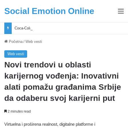
Social Emotion Online
M
Coca-Cola podrška mladima i Excel Grašić osnažuju mlade u regionu
Početna
/
Web vesti
Web vesti
Novi trendovi u oblasti
karijernog vođenja: Inovativni
alati pomažu građanima Srbije
da odaberu svoj karijerni put
2 minutes read
Virtuelna i proširena realnost, digitalne platforme i