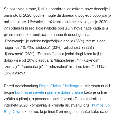
Sa pozitivne strane, ljudi su ohrabreni dolaskom nove decenije i
onim što bi 2020. godine mogle da donesu u pogledu poboljšanja
online kulture. Učesnici istraživanja su izneli svoje „vizije 2020-
ih“ i odabrali tri reči koje najbolje opisuju njihove nade kada je u
pitanju online komunikacija u narednih deset godina.
„Poštovanje“ je daleko najpoželjnija opcija (66%), zatim slede
„sigurnost“ (57%), „sloboda“ (33%), „uljudnost“ (32%) i
„ljubaznost“ (26%). “Empatija” je bila jedini drugi izbor koji je
dobio više od 20% glasova, a “blagostanje”, “inkluzivnost”,
“zdravlje”, “saosećanje” i “radoznalost” imali su između 11% i
15% glasova.
Pored tradicionalnog
Digital Civility Challenge-a
Microsoft nudi i
brojne
konkretne savete
i
primere dobre prakse
kada je online
zaštita u pitanju, a povodom obeležavanja Dana sigurnijeg
interneta 2020, kompanija je kreirala društvenu igru
Thumbs Up,
Bug Down
uz pomoć koje tinejdžeri mogu da nauče kako da se