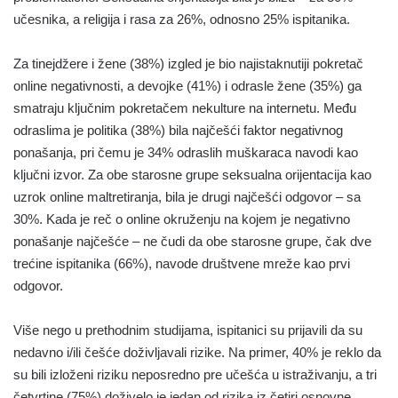
učesnika, a religija i rasa za 26%, odnosno 25% ispitanika.
Za tinejdžere i žene (38%) izgled je bio najistaknutiji pokretač
online negativnosti, a devojke (41%) i odrasle žene (35%) ga
smatraju ključnim pokretačem nekulture na internetu. Među
odraslima je politika (38%) bila najčešći faktor negativnog
ponašanja, pri čemu je 34% odraslih muškaraca navodi kao
ključni izvor. Za obe starosne grupe seksualna orijentacija kao
uzrok online maltretiranja, bila je drugi najčešći odgovor – sa
30%. Kada je reč o online okruženju na kojem je negativno
ponašanje najčešće – ne čudi da obe starosne grupe, čak dve
trećine ispitanika (66%), navode društvene mreže kao prvi
odgovor.
Više nego u prethodnim studijama, ispitanici su prijavili da su
nedavno i/ili češće doživljavali rizike. Na primer, 40% je reklo da
su bili izloženi riziku neposredno pre učešća u istraživanju, a tri
četvrtine (75%) doživelo je jedan od rizika iz četiri osnovne