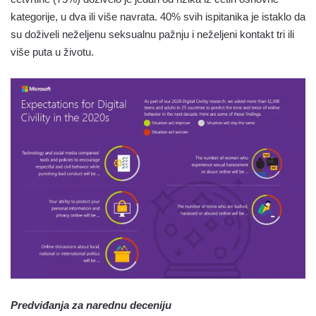
kategorije, u dva ili više navrata. 40% svih ispitanika je istaklo da
su doživeli neželjenu seksualnu pažnju i neželjeni kontakt tri ili
više puta u životu.
Predviđanja za narednu deceniju