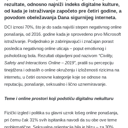
rezultate, odnosno najniži indeks digitalne kulture,
od kada je istraživanje započeto pre četiri godine, a
povodom obeležavanja Dana sigurnijeg interneta.
DCI iznosi 70%, što je do sada najviši stepen negativnog online
ponašanja, od 2016. godine kada je sprovedeno prvo Microsoft
istraživanje. Podjednako je zabrinjavajući i značajan porast
posledica negativnog online uticaja – poput emotivnog i
psihološkog bola. Rezultati objavljeni pod nazivom
“Civility,
Safety and Interactions Online – 2019”
, pratili su percepciju
tinejdžera i odraslih o online okruženju i izloženosti rizicima na
internetu, u četiri osnovne kategorije koje se odnose na
reputaciju, ponašanje, seksualno i lično uznemiravanje.
Teme i online prostori koji podstiču digitalnu nekulturu
Fizički izgled i politika su glavni uzrok lošeg online ponašanja,
pri čemu čak 31% svih ispitanika navodi da su obe ove teme
problematične. Seksualna orijentacija bila je blizu – za 30%