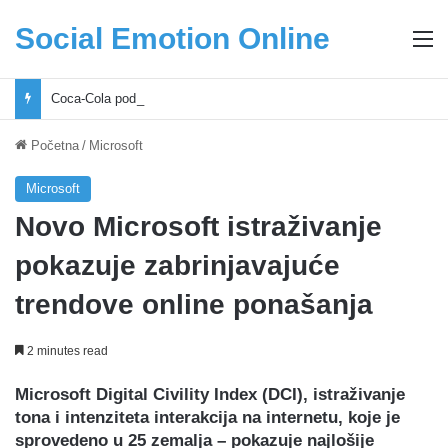
Social Emotion Online
M
Coca-Cola podrška mladima i Excel Grašić osnažuju mlade u regionu
Početna
/
Microsoft
Microsoft
Novo Microsoft istraživanje
pokazuje zabrinjavajuće
trendove online ponašanja
2 minutes read
Microsoft Digital Civility Index (DCI)
, istraživanje
tona i intenziteta interakcija na internetu, koje je
sprovedeno u 25 zemalja – pokazuje najlošije