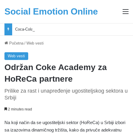
Social Emotion Online
M
Coca-Cola podrška mladima i Excel Grašić osnažuju mlade u regionu
Početna
/
Web vesti
Web vesti
Održan Coke Academy za
HoReCa partnere
Prilike za rast i unapređenje ugostiteljskog sektora u
Srbiji
2 minutes read
Na koji način da se ugostiteljski sektor (HoReCa) u Srbiji izbori
sa izazovima dinamičnog tržišta, kako da privuče adekvatnu