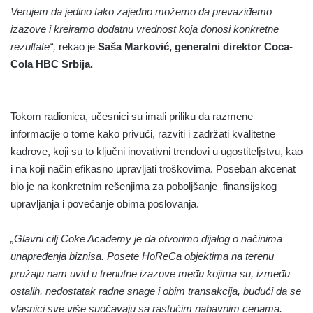
Verujem da jedino tako zajedno možemo da prevaziđemo
izazove i kreiramo dodatnu vrednost koja donosi konkretne
rezultate“,
rekao je
Saša Marković, generalni direktor Coca-
Cola HBC Srbija.
Tokom radionica, učesnici su imali priliku da razmene
informacije o tome kako privući, razviti i zadržati kvalitetne
kadrove, koji su to ključni inovativni trendovi u ugostiteljstvu, kao
i na koji način efikasno upravljati troškovima. Poseban akcenat
bio je na konkretnim rešenjima za poboljšanje finansijskog
upravljanja i povećanje obima poslovanja.
„Glavni cilj Coke Academy je da otvorimo dijalog o načinima
unapređenja biznisa. Posete HoReCa objektima na terenu
pružaju nam uvid u trenutne izazove među kojima su, između
ostalih, nedostatak radne snage i obim transakcija, budući da se
vlasnici sve više suočavaju sa rastućim nabavnim cenama.