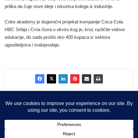
prilika da čuje nove ideje i iskustva kolega iz industrije.
Coke akademy je dugoročni projekat kompanije Coca-Cola
HBC Srbija i Crna Gora u okviru kog je, kroz različite vidove
edukacije, do sada prošlo oko 400 kupaca iz sektora
ugostiteljstva i maloprodaje.
Copyright © 2015-2025, Sva prava zadržana |
LBS Team d.o.o.
Facebook
X
LinkedIn
Instagram
RSS