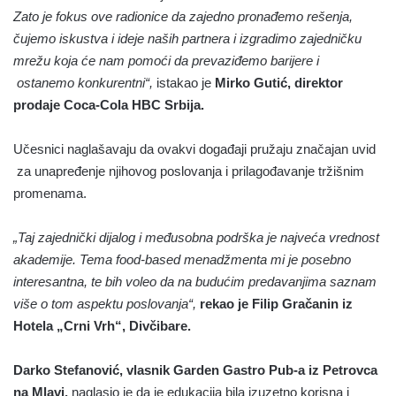
Zato je fokus ove radionice da zajedno pronađemo rešenja,
čujemo iskustva i ideje naših partnera i izgradimo zajedničku
mrežu koja će nam pomoći da prevaziđemo barijere i
ostanemo konkurentni“,
istakao je
Mirko Gutić, direktor
prodaje Coca-Cola HBC Srbija.
Učesnici naglašavaju da ovakvi događaji pružaju značajan uvid
za unapređenje njihovog poslovanja i prilagođavanje tržišnim
promenama.
„Taj zajednički dijalog i međusobna podrška je najveća vrednost
akademije. Tema food-based menadžmenta mi je posebno
interesantna, te bih voleo da na budućim predavanjima saznam
više o tom aspektu poslovanja“,
rekao je Filip Gračanin iz
Hotela „Crni Vrh“, Divčibare.
Darko Stefanović, vlasnik Garden Gastro Pub-a iz Petrovca
na Mlavi,
naglasio je da je edukacija bila izuzetno korisna i