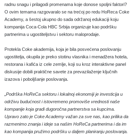
radnu snagu i prilagodi promenama koje donose spoljni faktori?
O ovim temama razgovaralo se na trećoj po redu HoReca Coke
Academy, a šestoj ukupno do sada održanoj edukaciji koju
kompanija Coca-Cola HBC Srbija organizuje kao podršku
partnerima u ugostiteljstvu i sektoru maloprodaje.
Protekla Coke akademija, koja je bila posvećena poslovanju
ugostitelja, okupila je preko stotinu vlasnika i menadžera hotela,
restorana i kafića iz cele zemlje, koji su kroz interaktivne panel
diskusije dobili praktične savete za prevazilaženje ključnih
izazova i poboljšanje poslovanja.
„Podrška HoReCa sektoru i lokalnoj ekonomiji je investicija u
održivu budućnost i istovremeno promoviše vrednosti naše
kompanije koja gradi dugoročna partnerstva sa kupcima.
Upravo zato je Coke Academy važan za sve nas, kao prilika da
razmenimo znanja i ideje sa našim HoReCa partnerima i da im
kao kompanija pružimo podršku u daljem planiranju poslovanja.