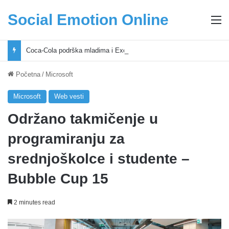
Social Emotion Online
M
Coca-Cola podrška mladima i Excel Grašić osnažuju mlade u regionu
Početna
/
Microsoft
Microsoft
Web vesti
Održano takmičenje u
programiranju za
srednjoškolce i studente –
Bubble Cup 15
2 minutes read