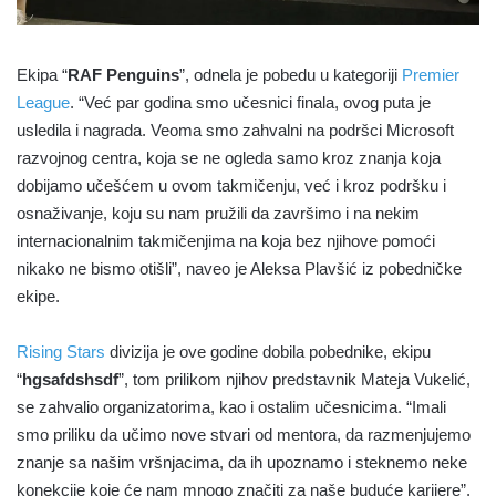
Ekipa “
RAF Penguins
”, odnela je pobedu u kategoriji
Premier
League
. “Već par godina smo učesnici finala, ovog puta je
usledila i nagrada. Veoma smo zahvalni na podršci Microsoft
razvojnog centra, koja se ne ogleda samo kroz znanja koja
dobijamo učešćem u ovom takmičenju, već i kroz podršku i
osnaživanje, koju su nam pružili da završimo i na nekim
internacionalnim takmičenjima na koja bez njihove pomoći
nikako ne bismo otišli”, naveo je Aleksa Plavšić iz pobedničke
ekipe.
Rising Stars
divizija je ove godine dobila pobednike, ekipu
“
hgsafdshsdf
”, tom prilikom njihov predstavnik Mateja Vukelić,
se zahvalio organizatorima, kao i ostalim učesnicima. “Imali
smo priliku da učimo nove stvari od mentora, da razmenjujemo
znanje sa našim vršnjacima, da ih upoznamo i steknemo neke
konekcije koje će nam mnogo značiti za naše buduće karijere”.