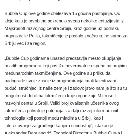
Bubble Cup ove godine obeležava 15 godina postojanja. Od
ideje koju je prvobitno pokrenulo svega nekoliko entuzijasta iz
Majkrosoft razvojnog centra Srbija, kroz godine uz podršku
organizacije Petlja, takmičenje je postalo značajno, ne samo za
Srbiju već i za region.
„Bubble Cup godinama unazad predstavlja mesto okupljanja
mladih programera koji postižu neverovatne uspehe na brojnim
međunarodnim takmičenjima. Ove godine su priliku da
nadograde svoje znanje iz programiranja imali talentovani
budući stručnjaci iz naše zemlje i zadovoljstvo nam je što su tu
mogućnost dobili na takmičenju koje organizuje Microsoft
razvojni centar u Srbiji. Veliki broj kvalitetnih učesnika ovog
takmičenja potvrđuje potencijal za dalji razvoj informacionih
tehnologija koji postoji među mladima u Srbiji, kao i
interesovanje za građenje karijera u industriji“, istakao je
Aleksandar Damjanović, Technical Director u Bubble Cup-a i