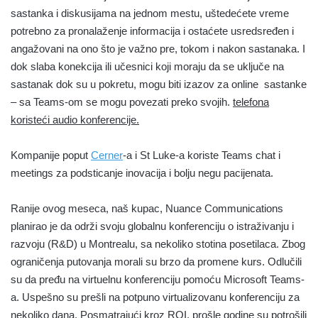
sastanka i diskusijama na jednom mestu, uštedećete vreme
potrebno za pronalaženje informacija i ostaćete usredsređen i
angažovani na ono što je važno pre, tokom i nakon sastanaka. I
dok slaba konekcija ili učesnici koji moraju da se uključe na
sastanak dok su u pokretu, mogu biti izazov za online sastanke
– sa Teams-om se mogu povezati preko svojih.
telefona
koristeći audio konferencije.
Kompanije poput
Cerner
-a i St Luke-a koriste Teams chat i
meetings za podsticanje inovacija i bolju negu pacijenata.
Ranije ovog meseca, naš kupac, Nuance Communications
planirao je da održi svoju globalnu konferenciju o istraživanju i
razvoju (R&D) u Montrealu, sa nekoliko stotina posetilaca. Zbog
ograničenja putovanja morali su brzo da promene kurs. Odlučili
su da pređu na virtuelnu konferenciju pomoću Microsoft Teams-
a. Uspešno su prešli na potpuno virtualizovanu konferenciju za
nekoliko dana. Posmatrajući kroz ROI, prošle godine su potrošili