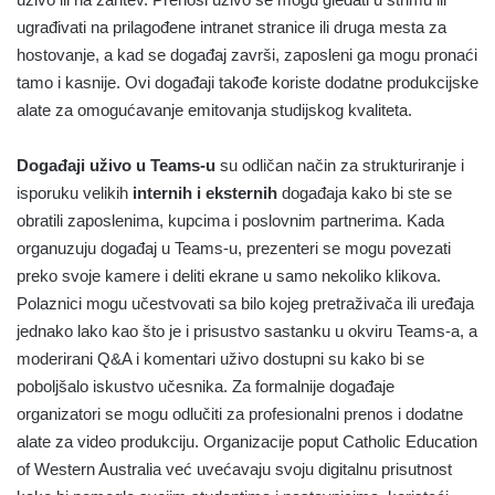
ugrađivati na prilagođene intranet stranice ili druga mesta za
hostovanje, a kad se događaj završi, zaposleni ga mogu pronaći
tamo i kasnije. Ovi događaji takođe koriste dodatne produkcijske
alate za omogućavanje emitovanja studijskog kvaliteta.
Događaji uživo u Teams-u
su odličan način za strukturiranje i
isporuku velikih
internih i eksternih
događaja kako bi ste se
obratili zaposlenima, kupcima i poslovnim partnerima. Kada
organuzuju događaj u Teams-u, prezenteri se mogu povezati
preko svoje kamere i deliti ekrane u samo nekoliko klikova.
Polaznici mogu učestvovati sa bilo kojeg pretraživača ili uređaja
jednako lako kao što je i prisustvo sastanku u okviru Teams-a, a
moderirani Q&A i komentari uživo dostupni su kako bi se
poboljšalo iskustvo učesnika. Za formalnije događaje
organizatori se mogu odlučiti za profesionalni prenos i dodatne
alate za video produkciju. Organizacije poput Catholic Education
of Western Australia već uvećavaju svoju digitalnu prisutnost