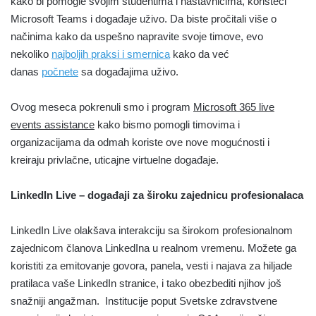
kako bi pomogle svojim studentima i nastavnicima, koristeći
Microsoft Teams i događaje uživo. Da biste pročitali više o
načinima kako da uspešno napravite svoje timove, evo
nekoliko
najboljih praksi i smernica
kako da već
danas
počnete
sa događajima uživo.
Ovog meseca pokrenuli smo i program
Microsoft 365 live
events assistance
kako bismo pomogli timovima i
organizacijama da odmah koriste ove nove mogućnosti i
kreiraju privlačne, uticajne virtuelne događaje.
LinkedIn Live – događaji za široku zajednicu profesionalaca
LinkedIn Live olakšava interakciju sa širokom profesionalnom
zajednicom članova LinkedIna u realnom vremenu. Možete ga
koristiti za emitovanje govora, panela, vesti i najava za hiljade
pratilaca vaše LinkedIn stranice, i tako obezbediti njihov još
snažniji angažman. Institucije poput Svetske zdravstvene