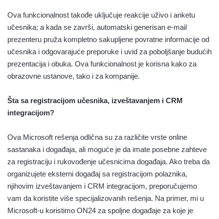
Ova funkcionalnost takođe uključuje reakcije uživo i anketu
učesnika; a kada se završi, automatski generisan e-mail
prezenteru pruža kompletno sakupljene povratne informacije od
učesnika i odgovarajuće preporuke i uvid za poboljšanje budućih
prezentacija i obuka. Ova funkcionalnost je korisna kako za
obrazovne ustanove, tako i za kompanije.
Šta sa registracijom učesnika, izveštavanjem i CRM
integracijom?
Ova Microsoft rešenja odlična su za različite vrste online
sastanaka i događaja, ali moguće je da imate posebne zahteve
za registraciju i rukovođenje učesnicima događaja. Ako treba da
organizujete eksterni događaj sa registracijom polaznika,
njihovim izveštavanjem i CRM integracijom, preporučujemo
vam da koristite više specijalizovanih rešenja. Na primer, mi u
Microsoft-u koristimo ON24 za spoljne događaje za koje je