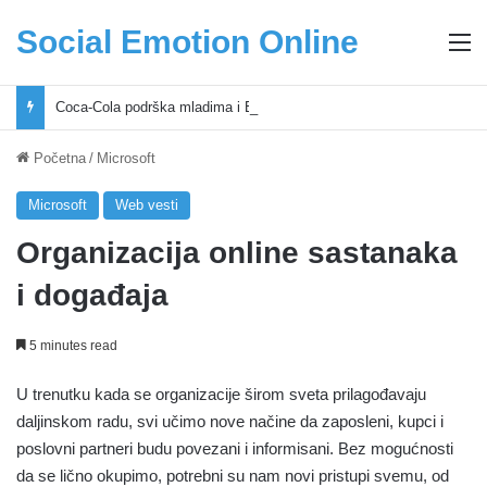
Social Emotion Online
M
Coca-Cola podrška mladima i Excel Grašić osnažuju mlade u regionu
Početna
/
Microsoft
Microsoft
Web vesti
Organizacija online sastanaka
i događaja
5 minutes read
U trenutku kada se organizacije širom sveta prilagođavaju
daljinskom radu, svi učimo nove načine da zaposleni, kupci i
poslovni partneri budu povezani i informisani. Bez mogućnosti
da se lično okupimo, potrebni su nam novi pristupi svemu, od