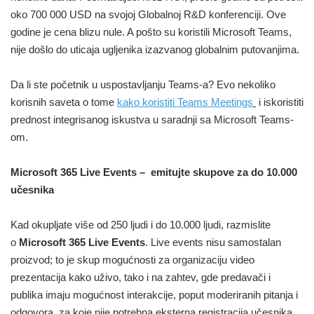
oko 700 000 USD na svojoj Globalnoj R&D konferenciji. Ove
godine je cena blizu nule. A pošto su koristili Microsoft Teams,
nije došlo do uticaja ugljenika izazvanog globalnim putovanjima.
Da li ste početnik u uspostavljanju Teams-a? Evo nekoliko
korisnih saveta o tome
kako koristiti Teams Meetings
i iskoristiti
prednost integrisanog iskustva u saradnji sa Microsoft Teams-
om.
Microsoft 365 Live Events – emitujte skupove za do 10.000
učesnika
Kad okupljate više od 250 ljudi i do 10.000 ljudi, razmislite
o
Microsoft 365 Live Events
. Live events nisu samostalan
proizvod; to je skup mogućnosti za organizaciju video
prezentacija kako uživo, tako i na zahtev, gde predavači i
publika imaju mogućnost interakcije, poput moderiranih pitanja i
odgovora, za koje nije potrebna eksterna registracija učesnika.