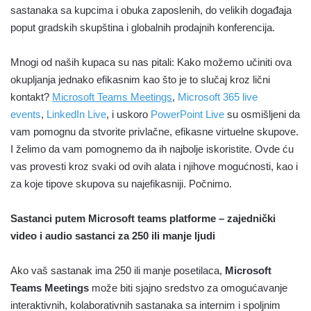
sastanaka sa kupcima i obuka zaposlenih, do velikih događaja
poput gradskih skupština i globalnih prodajnih konferencija.
Mnogi od naših kupaca su nas pitali: Kako možemo učiniti ova
okupljanja jednako efikasnim kao što je to slučaj kroz lični
kontakt?
Microsoft Teams Meetings
,
Microsoft 365 live
events
,
LinkedIn Live
, i uskoro
PowerPoint Live
su osmišljeni da
vam pomognu da stvorite privlačne, efikasne virtuelne skupove.
I želimo da vam pomognemo da ih najbolje iskoristite. Ovde ću
vas provesti kroz svaki od ovih alata i njihove mogućnosti, kao i
za koje tipove skupova su najefikasniji. Počnimo.
Sastanci putem Microsoft teams platforme – zajednički
video i audio sastanci za 250 ili manje ljudi
Ako vaš sastanak ima 250 ili manje posetilaca,
Microsoft
Teams Meetings
može biti sjajno sredstvo za omogućavanje
interaktivnih, kolaborativnih sastanaka sa internim i spoljnim