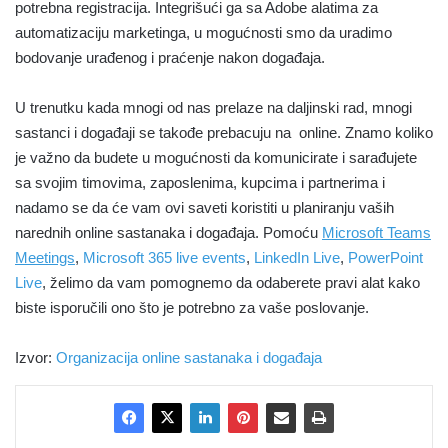
potrebna registracija. Integrišući ga sa Adobe alatima za
automatizaciju marketinga, u mogućnosti smo da uradimo
bodovanje urađenog i praćenje nakon događaja.
U trenutku kada mnogi od nas prelaze na daljinski rad, mnogi
sastanci i događaji se takođe prebacuju na online. Znamo koliko
je važno da budete u mogućnosti da komunicirate i sarađujete
sa svojim timovima, zaposlenima, kupcima i partnerima i
nadamo se da će vam ovi saveti koristiti u planiranju vaših
narednih online sastanaka i događaja. Pomoću
Microsoft Teams
Meetings
,
Microsoft 365 live events
,
LinkedIn Live
,
PowerPoint
Live
, želimo da vam pomognemo da odaberete pravi alat kako
biste isporučili ono što je potrebno za vaše poslovanje.
Izvor:
Organizacija online sastanaka i događaja