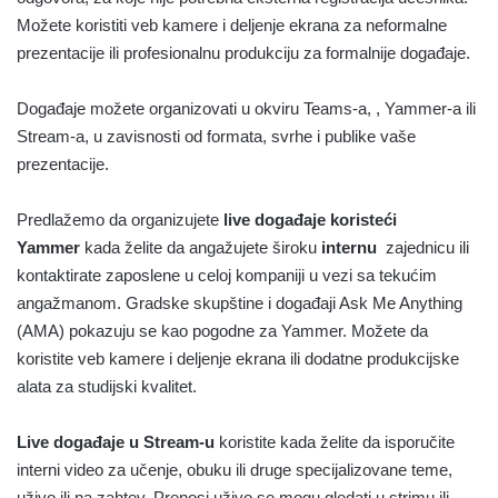
Možete koristiti veb kamere i deljenje ekrana za neformalne
prezentacije ili profesionalnu produkciju za formalnije događaje.
Događaje možete organizovati u okviru Teams-a, , Yammer-a ili
Stream-a, u zavisnosti od formata, svrhe i publike vaše
prezentacije.
Predlažemo da organizujete
live događaje koristeći
Yammer
kada želite da angažujete široku
internu
zajednicu ili
kontaktirate zaposlene u celoj kompaniji u vezi sa tekućim
angažmanom. Gradske skupštine i događaji Ask Me Anything
(AMA) pokazuju se kao pogodne za Yammer. Možete da
koristite veb kamere i deljenje ekrana ili dodatne produkcijske
alata za studijski kvalitet.
Live događaje u Stream-u
koristite kada želite da isporučite
interni video za učenje, obuku ili druge specijalizovane teme,
uživo ili na zahtev. Prenosi uživo se mogu gledati u strimu ili