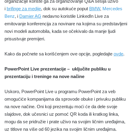
organizacije koriste ga za organizovanje Q&A sesija uživo
i
brifinge za medije
, dok su autokuće poput
BMW
,
Mercedes
Benz
, i
Damier AG
nedavno koristile LinkedIn Live za
emitovanje konferencija za novinare na kojima su predstavljeni
novi modeli automobila, kada se očekivalo da manje ljudi
prisustvuje premijeri.
Kako da počnete sa korišćenjem ove opcije, pogledajte
ovde
.
PowerPoint Live prezentacije – uključite publiku u
prezentaciju i treninge na nove načine
Uskoro, PowerPoint Live u programu PowerPoint za veb
omogućiće kompanijama da sprovode obuke i privuku publiku
na nove načine. Oni koji prezentuju moći će da dele svoje
slajdove, dok učesnici uz pomoć QR koda ili kratkog linka,
mogu da se pridružie i prate uživo na svojim ličnim uređajima,
uz titlove na više od 60 jezika na svojim ličnim uređajima.