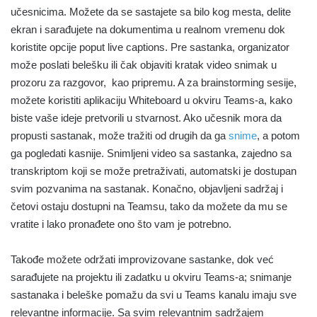
učesnicima. Možete da se sastajete sa bilo kog mesta, delite
ekran i sarađujete na dokumentima u realnom vremenu dok
koristite opcije poput live captions. Pre sastanka, organizator
može poslati belešku ili čak objaviti kratak video snimak u
prozoru za razgovor, kao pripremu. A za brainstorming sesije,
možete koristiti aplikaciju Whiteboard u okviru Teams-a, kako
biste vaše ideje pretvorili u stvarnost. Ako učesnik mora da
propusti sastanak, može tražiti od drugih da ga
snime
, a potom
ga pogledati kasnije. Snimljeni video sa sastanka, zajedno sa
transkriptom koji se može pretraživati, automatski je dostupan
svim pozvanima na sastanak. Konačno, objavljeni sadržaj i
četovi ostaju dostupni na Teamsu, tako da možete da mu se
vratite i lako pronađete ono što vam je potrebno.
Takođe možete održati improvizovane sastanke, dok već
sarađujete na projektu ili zadatku u okviru Teams-a; snimanje
sastanaka i beleške pomažu da svi u Teams kanalu imaju sve
relevantne informacije. Sa svim relevantnim sadržajem