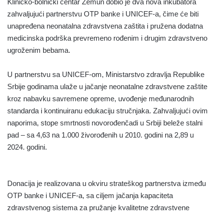
Kliničko-bolnički centar Zemun dobio je dva nova inkubatora
zahvaljujući partnerstvu OTP banke i UNICEF-a, čime će biti
unapređena neonatalna zdravstvena zaštita i pružena dodatna
medicinska podrška prevremeno rođenim i drugim zdravstveno
ugroženim bebama.
U partnerstvu sa UNICEF-om, Ministarstvo zdravlja Republike
Srbije godinama ulaže u jačanje neonatalne zdravstvene zaštite
kroz nabavku savremene opreme, uvođenje međunarodnih
standarda i kontinuiranu edukaciju stručnjaka. Zahvaljujući ovim
naporima, stope smrtnosti novorođenčadi u Srbiji beleže stalni
pad – sa 4,63 na 1.000 živorođenih u 2010. godini na 2,89 u
2024. godini.
Donacija je realizovana u okviru strateškog partnerstva između
OTP banke i UNICEF-a, sa ciljem jačanja kapaciteta
zdravstvenog sistema za pružanje kvalitetne zdravstvene