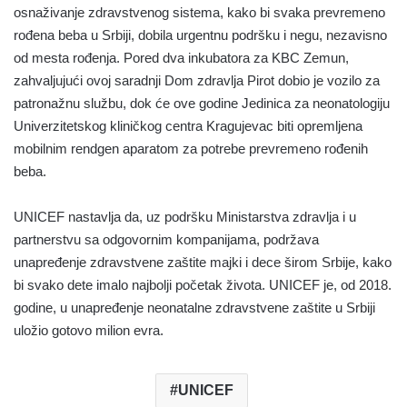
osnaživanje zdravstvenog sistema, kako bi svaka prevremeno
rođena beba u Srbiji, dobila urgentnu podršku i negu, nezavisno
od mesta rođenja. Pored dva inkubatora za KBC Zemun,
zahvaljujući ovoj saradnji Dom zdravlja Pirot dobio je vozilo za
patronažnu službu, dok će ove godine Jedinica za neonatologiju
Univerzitetskog kliničkog centra Kragujevac biti opremljena
mobilnim rendgen aparatom za potrebe prevremeno rođenih
beba.
UNICEF nastavlja da, uz podršku Ministarstva zdravlja i u
partnerstvu sa odgovornim kompanijama, podržava
unapređenje zdravstvene zaštite majki i dece širom Srbije, kako
bi svako dete imalo najbolji početak života. UNICEF je, od 2018.
godine, u unapređenje neonatalne zdravstvene zaštite u Srbiji
uložio gotovo milion evra.
UNICEF