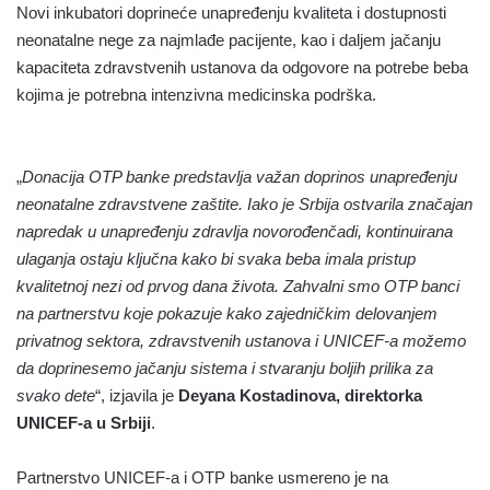
Novi inkubatori doprineće unapređenju kvaliteta i dostupnosti
neonatalne nege za najmlađe pacijente, kao i daljem jačanju
kapaciteta zdravstvenih ustanova da odgovore na potrebe beba
kojima je potrebna intenzivna medicinska podrška.
„
Donacija OTP banke predstavlja važan doprinos unapređenju
neonatalne zdravstvene zaštite. Iako je Srbija ostvarila značajan
napredak u unapređenju zdravlja novorođenčadi, kontinuirana
ulaganja ostaju ključna kako bi svaka beba imala pristup
kvalitetnoj nezi od prvog dana života. Zahvalni smo OTP banci
na partnerstvu koje pokazuje kako zajedničkim delovanjem
privatnog sektora, zdravstvenih ustanova i UNICEF-a možemo
da doprinesemo jačanju sistema i stvaranju boljih prilika za
svako dete
“, izjavila je
Deyana Kostadinova, direktorka
UNICEF-a u Srbiji
.
Partnerstvo UNICEF-a i OTP banke usmereno je na