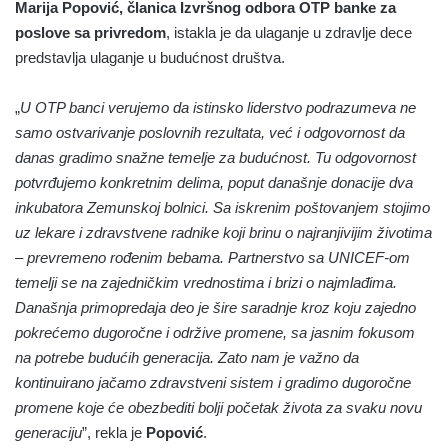
Marija Popović, članica Izvršnog odbora OTP banke za
poslove sa privredom
, istakla je da ulaganje u zdravlje dece
predstavlja ulaganje u budućnost društva.
„
U OTP banci verujemo da istinsko liderstvo podrazumeva ne
samo ostvarivanje poslovnih rezultata, već i odgovornost da
danas gradimo snažne temelje za budućnost. Tu odgovornost
potvrđujemo konkretnim delima, poput današnje donacije dva
inkubatora Zemunskoj bolnici. Sa iskrenim poštovanjem stojimo
uz lekare i zdravstvene radnike koji brinu o najranjivijim životima
– prevremeno rođenim bebama. Partnerstvo sa UNICEF-om
temelji se na zajedničkim vrednostima i brizi o najmlađima.
Današnja primopredaja deo je šire saradnje kroz koju zajedno
pokrećemo dugoročne i održive promene, sa jasnim fokusom
na potrebe budućih generacija. Zato nam je važno da
kontinuirano jačamo zdravstveni sistem i gradimo dugoročne
promene koje će obezbediti bolji početak života za svaku novu
generaciju
”, rekla je
Popović
.