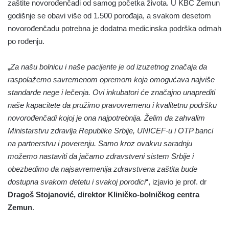
zaštite novorođenčadi od samog početka života. U KBC Zemun
godišnje se obavi više od 1.500 porođaja, a svakom desetom
novorođenčadu potrebna je dodatna medicinska podrška odmah
po rođenju.
„
Za našu bolnicu i naše pacijente je od izuzetnog značaja da
raspolažemo savremenom opremom koja omogućava najviše
standarde nege i lečenja. Ovi inkubatori će značajno unaprediti
naše kapacitete da pružimo pravovremenu i kvalitetnu podršku
novorođenčadi kojoj je ona najpotrebnija. Želim da zahvalim
Ministarstvu zdravlja Republike Srbije, UNICEF-u i OTP banci
na partnerstvu i poverenju. Samo kroz ovakvu saradnju
možemo nastaviti da jačamo zdravstveni sistem Srbije i
obezbedimo da najsavremenija zdravstvena zaštita bude
dostupna svakom detetu i svakoj porodici
“, izjavio je prof. dr
Dragoš Stojanović, direktor Kliničko-bolničkog centra
Zemun
.