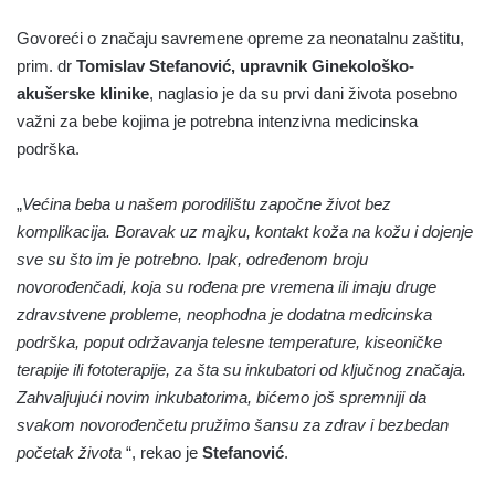
Govoreći o značaju savremene opreme za neonatalnu zaštitu,
prim. dr
Tomislav Stefanović, upravnik Ginekološko-
akušerske klinike
, naglasio je da su prvi dani života posebno
važni za bebe kojima je potrebna intenzivna medicinska
podrška.
„
Većina beba u našem porodilištu započne život bez
komplikacija. Boravak uz majku, kontakt koža na kožu i dojenje
sve su što im je potrebno. Ipak, određenom broju
novorođenčadi, koja su rođena pre vremena ili imaju druge
zdravstvene probleme, neophodna je dodatna medicinska
podrška, poput održavanja telesne temperature, kiseoničke
terapije ili fototerapije, za šta su inkubatori od ključnog značaja.
Zahvaljujući novim inkubatorima, bićemo još spremniji da
svakom novorođenčetu pružimo šansu za zdrav i bezbedan
početak života
“, rekao je
Stefanović
.