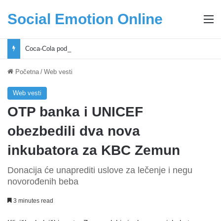
Social Emotion Online
M
Coca-Cola podrška mladima i Excel Grašić osnažuju mlade u regionu
Početna
/
Web vesti
Web vesti
OTP banka i UNICEF
obezbedili dva nova
inkubatora za KBC Zemun
Donacija će unaprediti uslove za lečenje i negu
novorođenih beba
3 minutes read