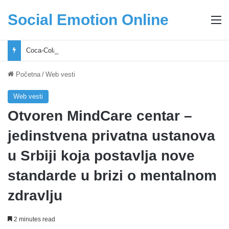
Social Emotion Online
M
Coca-Cola podrška mladima i Excel Grašić osnažuju mlade u regionu
Početna
/
Web vesti
Web vesti
Otvoren MindCare centar –
jedinstvena privatna ustanova
u Srbiji koja postavlja nove
standarde u brizi o mentalnom
zdravlju
2 minutes read