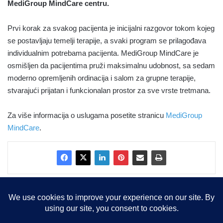
MediGroup MindCare centru.
Prvi korak za svakog pacijenta je inicijalni razgovor tokom kojeg
se postavljaju temelji terapije, a svaki program se prilagođava
individualnim potrebama pacijenta. MediGroup MindCare je
osmišljen da pacijentima pruži maksimalnu udobnost, sa sedam
moderno opremljenih ordinacija i salom za grupne terapije,
stvarajući prijatan i funkcionalan prostor za sve vrste tretmana.
Za više informacija o uslugama posetite stranicu
MediGroup
MindCare
.
Copyright © 2015-2025, Sva prava zadržana |
LBS Team d.o.o.