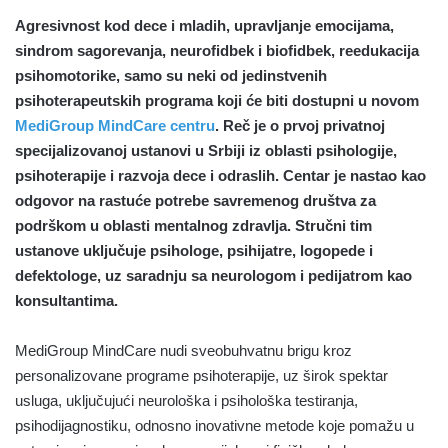
Agresivnost kod dece i mladih, upravljanje emocijama,
sindrom sagorevanja, neurofidbek i biofidbek, reedukacija
psihomotorike, samo su neki od jedinstvenih
psihoterapeutskih programa koji će biti dostupni u novom
MediGroup MindCare centru
. Reč je o prvoj privatnoj
specijalizovanoj ustanovi u Srbiji iz oblasti psihologije,
psihoterapije i razvoja dece i odraslih. Centar je nastao kao
odgovor na rastuće potrebe savremenog društva za
podrškom u oblasti mentalnog zdravlja. Stručni tim
ustanove uključuje psihologe, psihijatre, logopede i
defektologe, uz saradnju sa neurologom i pedijatrom kao
konsultantima.
MediGroup MindCare nudi sveobuhvatnu brigu kroz
personalizovane programe psihoterapije, uz širok spektar
usluga, uključujući neurološka i psihološka testiranja,
psihodijagnostiku, odnosno inovativne metode koje pomažu u