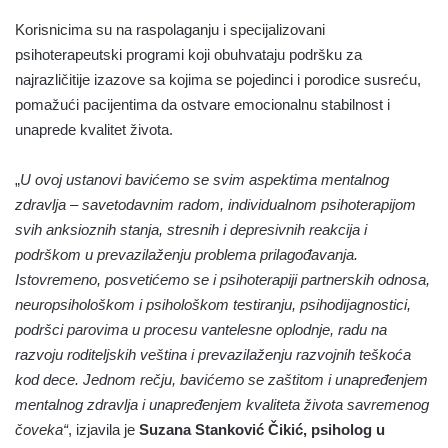
Korisnicima su na raspolaganju i specijalizovani
psihoterapeutski programi koji obuhvataju podršku za
najrazličitije izazove sa kojima se pojedinci i porodice susreću,
pomažući pacijentima da ostvare emocionalnu stabilnost i
unaprede kvalitet života.
„
U ovoj ustanovi bavićemo se svim aspektima mentalnog
zdravlja – savetodavnim radom, individualnom psihoterapijom
svih anksioznih stanja, stresnih i depresivnih reakcija i
podrškom u prevazilaženju problema prilagođavanja.
Istovremeno, posvetićemo se i psihoterapiji partnerskih odnosa,
neuropsihološkom i psihološkom testiranju, psihodijagnostici,
podršci parovima u procesu vantelesne oplodnje, radu na
razvoju roditeljskih veština i prevazilaženju razvojnih teškoća
kod dece. Jednom rečju, bavićemo se zaštitom i unapređenjem
mentalnog zdravlja i unapređenjem kvaliteta života savremenog
čoveka“
, izjavila je
Suzana Stanković Čikić, psiholog u