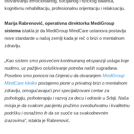
ostvarivanju emocionalnog, socijalnog i fizičkog balansa,
kognitivnu rehabilitaciju, profesionalnu orijentaciju i relaksaciju.
Marija Rabrenović, operativna direktorka MediGroup
sistema
istakla je da MediGroup MindCare ustanova postavlja
nove standarde u našoj zemlji kada je reč o brizi o mentalnom
zdravlju.
„Kao sistem smo posvećeni kontinuiranoj ekspanziji usluga koje
nudimo, uz pažljivo osluškivanje potreba naših sugrađana.
Posebno smo ponosni na činjenicu da otvaranjem
MediGroup
MindCare klinike
postajemo pionir u privatnoj brizi o mentalnom
zdravlju, omogućavajući prvi specijalizovani centar za
psihologiju, psihoterapiju i razvoj za decu i odrasle u Srbiji. Naša
misija je da svakom pacijentu pružimo sveobuhvatnu i kvalitetnu
podršku i osnažimo ih da se suoče sa svakodnevnim
izazovima“,
istakla je Rabrenović.