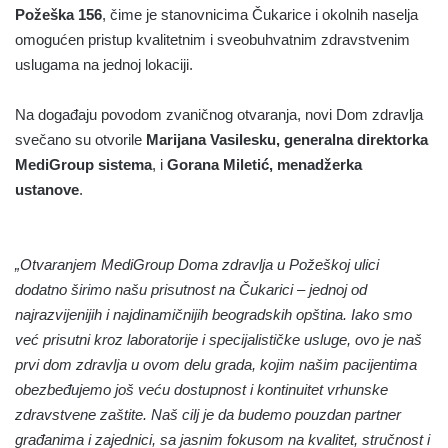
Požeška 156
, čime je stanovnicima Čukarice i okolnih naselja
omogućen pristup kvalitetnim i sveobuhvatnim zdravstvenim
uslugama na jednoj lokaciji.
Na događaju povodom zvaničnog otvaranja, novi Dom zdravlja
svečano su otvorile
Marijana Vasilesku, generalna direktorka
MediGroup sistema
, i
Gorana Miletić, menadžerka
ustanove
.
„Otvaranjem MediGroup Doma zdravlja u Požeškoj ulici
dodatno širimo našu prisutnost na Čukarici – jednoj od
najrazvijenijih i najdinamičnijih beogradskih opština. Iako smo
već prisutni kroz laboratorije i specijalističke usluge, ovo je naš
prvi dom zdravlja u ovom delu grada, kojim našim pacijentima
obezbeđujemo još veću dostupnost i kontinuitet vrhunske
zdravstvene zaštite. Naš cilj je da budemo pouzdan partner
građanima i zajednici, sa jasnim fokusom na kvalitet, stručnost i