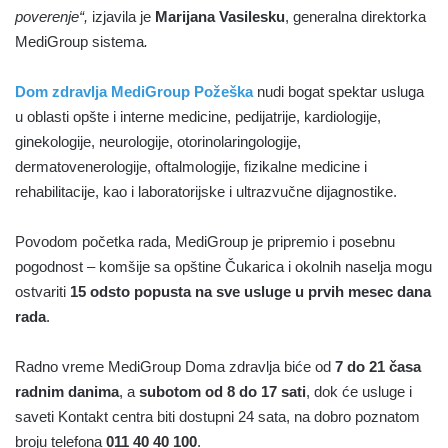
poverenje“,
izjavila je
Marijana Vasilesku
, generalna direktorka
MediGroup sistema
.
Dom zdravlja MediGroup Požeška
nudi bogat spektar usluga
u oblasti opšte i interne medicine, pedijatrije, kardiologije,
ginekologije, neurologije, otorinolaringologije,
dermatovenerologije, oftalmologije, fizikalne medicine i
rehabilitacije, kao i laboratorijske i ultrazvučne dijagnostike.
Povodom početka rada, MediGroup je pripremio i posebnu
pogodnost – komšije sa opštine Čukarica i okolnih naselja mogu
ostvariti
15 odsto popusta na sve usluge u prvih mesec dana
rada
.
Radno vreme MediGroup Doma zdravlja biće od
7 do 21 časa
radnim danima
, a
subotom od 8 do 17 sati
, dok će usluge i
saveti Kontakt centra biti dostupni 24 sata, na dobro poznatom
broju telefona
011 40 40 100
.