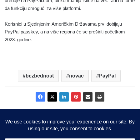
uređaje na PayPal.com, ali kompanija ističe da već radi na tome
da funkciju omogući za više platformi.
Korisnici u Sjedinjenim Američkim Državama prvi dobijaju
PayPal passkey, a na više regiona će se proširiti početkom
2023. godine.
bezbednost
novac
PayPal
Copyright © 2015-2025, Sva prava zadržana |
LBS Team d.o.o.