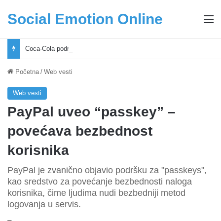
Social Emotion Online
M
Coca-Cola podrška mladima i Excel Grašić osnažuju mlade u regionu
Početna
/
Web vesti
Web vesti
PayPal uveo “passkey” –
povećava bezbednost
korisnika
PayPal je zvanično objavio podršku za "passkeys",
kao sredstvo za povećanje bezbednosti naloga
korisnika, čime ljudima nudi bezbedniji metod
logovanja u servis.