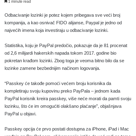
1 minute read
Odbacivanje lozinki je potez kojem pribegava sve veći broj
kompanija, a kao osnivač FIDO alijanse, Paypal je jedno od
najvećih imena koja investiraju u odbacivanje lozinki.
Statistika, koju je PayPal predočio, pokazuje da je 81 procenat
od 2,6 milijardi hakerskih napada tokom 2017. godine bio
pokretan krađom lozinki. Zbog toga je veoma bitno bilo da se
lozinke zamene bezbednijim načinom logovanja.
“Passkey će takođe pomoći većem broju korisnika da
kompletiraju svoju kupovinu preko PayPala – jednom kada
PayPal korisnik kreira passkey, više neće morati da pamti svoju
lozinku, što će im omogućiti olakšano plaćanje”, objašnjava
PayPal u objavi.
Passkey opcija će prvo postati dostupna za iPhone, iPad i Mac