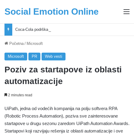
Social Emotion Online
M
Coca-Cola podrška mladima i Excel Grašić osnažuju mlade u regionu
Početna
/
Microsoft
Microsoft
PR
Web vesti
Poziv za startapove iz oblasti
automatizacije
2 minutes read
UiPath, jedna od vodećih kompanija na polju softvera RPA
(Robotic Process Automation), poziva sve zainteresovane
startapove u drugu sezonu zaredom UiPath Automation Awards.
Startapovi koji razvijaju rešenja iz oblasti automatizacije i ove