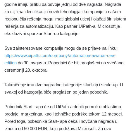
godine imaju priliku da osvoje jednu od dve nagrada. Nagrada
za cilj ima identifikaciju novih tehnologija i kompanije u našem
regionu čija rešenja mogu imati globalni uticaj i ojačati širi sistem
rešenja za automatizaciju. Kao partner UiPath-a, Microsoft je
ekskluzivni sponzor Start-up kategorije.
Sve zainteresovane kompanije mogu da se prijave na linku:
https://www.uipath.com/company/automation-awards-cee-
edition
do 30. avgusta. Pobednici će biti proglašeni na svečanoj
ceremoniji 28. oktobra.
Takmičenje ima dve nagradne kategorije: start-up i scale-up. U
svakoj od kategorija biće proglašen po jedan pobednik.
Pobednik Start –apa će od UiPath-a dobiti pomoć u oblastima
prodaje, marketinga, kao i tehničke podrške tokom 12 meseci.
Pored toga, pobednika Start- apa čeka i novčana nagrada u
iznosu od 50 000 EUR, koju podržava Microsoft. Za ovu