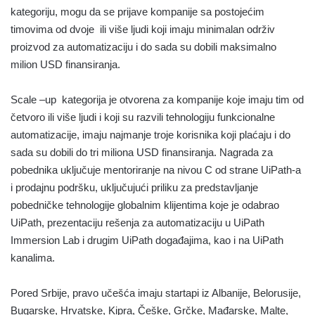
kategoriju, mogu da se prijave kompanije sa postojećim
timovima od dvoje ili više ljudi koji imaju minimalan održiv
proizvod za automatizaciju i do sada su dobili maksimalno
milion USD finansiranja.
Scale –up kategorija je otvorena za kompanije koje imaju tim od
četvoro ili više ljudi i koji su razvili tehnologiju funkcionalne
automatizacije, imaju najmanje troje korisnika koji plaćaju i do
sada su dobili do tri miliona USD finansiranja. Nagrada za
pobednika uključuje mentoriranje na nivou C od strane UiPath-a
i prodajnu podršku, uključujući priliku za predstavljanje
pobedničke tehnologije globalnim klijentima koje je odabrao
UiPath, prezentaciju rešenja za automatizaciju u UiPath
Immersion Lab i drugim UiPath događajima, kao i na UiPath
kanalima.
Pored Srbije, pravo učešća imaju startapi iz Albanije, Belorusije,
Bugarske, Hrvatske, Kipra, Češke, Grčke, Mađarske, Malte,