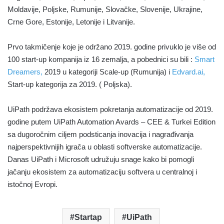
Moldavije, Poljske, Rumunije, Slovačke, Slovenije, Ukrajine,
Crne Gore, Estonije, Letonije i Litvanije.
Prvo takmičenje koje je održano 2019. godine privuklo je više od
100 start-up kompanija iz 16 zemalja, a pobednici su bili :
Smart
Dreamers,
2019 u kategoriji Scale-up (Rumunija) i
Edvard.ai,
Start-up kategorija za 2019. ( Poljska).
UiPath podržava ekosistem pokretanja automatizacije od 2019.
godine putem UiPath Automation Avards – CEE & Turkei Edition
sa dugoročnim ciljem podsticanja inovacija i nagrađivanja
najperspektivnijih igrača u oblasti softverske automatizacije.
Danas UiPath i Microsoft udružuju snage kako bi pomogli
jačanju ekosistem za automatizaciju softvera u centralnoj i
istočnoj Evropi.
Startap
UiPath