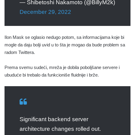
— Shibetoshi Nakamoto (@BillyM2k)
December 29, 2022
Ilon Mask se oglasio nedugo potom, sa informacijama koje bi
mogle da daju bolji uvid u to šta je mogao da bude problem sa
radom Twittera.
Prema svemu sudeći, mreža je dobila poboljšane servere i
ubuduće bi trebalo da funkcioniše fluidnije i brže.
Significant backend server
architecture changes rolled out.