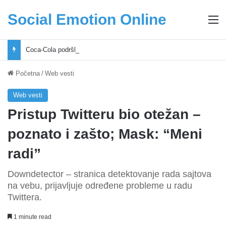
Social Emotion Online
M
Coca-Cola podrška mladima i Excel Grašić osnažuju mlade u regionu
Početna
/
Web vesti
Web vesti
Pristup Twitteru bio otežan –
poznato i zašto; Mask: “Meni
radi”
Downdetector – stranica detektovanje rada sajtova
na vebu, prijavljuje određene probleme u radu
Twittera.
1 minute read