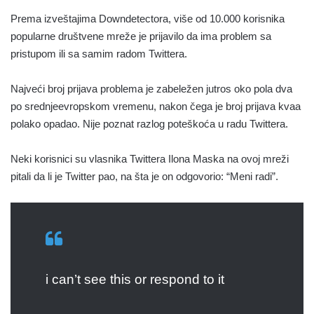
Prema izveštajima Downdetectora, više od 10.000 korisnika
popularne društvene mreže je prijavilo da ima problem sa
pristupom ili sa samim radom Twittera.
Najveći broj prijava problema je zabeležen jutros oko pola dva
po srednjeevropskom vremenu, nakon čega je broj prijava kvaa
polako opadao. Nije poznat razlog poteškoća u radu Twittera.
Neki korisnici su vlasnika Twittera Ilona Maska na ovoj mreži
pitali da li je Twitter pao, na šta je on odgovorio: “Meni radi”.
i can’t see this or respond to it