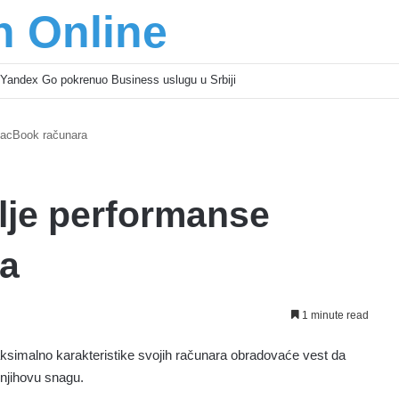
n Online
Yandex Go pokrenuo Business uslugu u Srbiji
MacBook računara
lje performanse
a
1 minute read
aksimalno karakteristike svojih računara obradovaće vest da
 njihovu snagu.