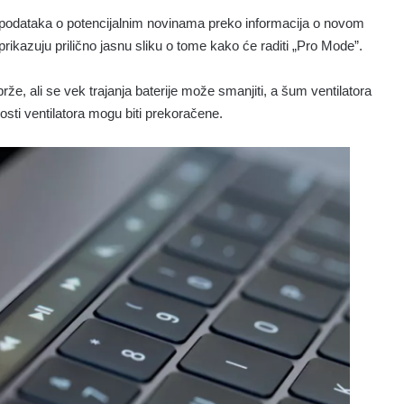
 podataka o potencijalnim novinama preko informacija o novom
ikazuju prilično jasnu sliku o tome kako će raditi „Pro Mode”.
že, ali se vek trajanja baterije može smanjiti, a šum ventilatora
sti ventilatora mogu biti prekoračene.