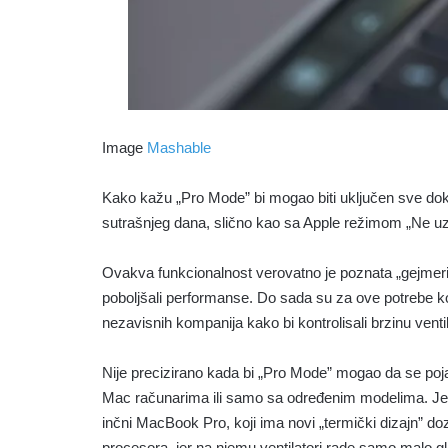
Image
Mashable
Kako kažu „Pro Mode” bi mogao biti uključen sve dok 
sutrašnjeg dana, slično kao sa Apple režimom „Ne u
Ovakva funkcionalnost verovatno je poznata „gejmeri
poboljšali performanse. Do sada su za ove potrebe ko
nezavisnih kompanija kako bi kontrolisali brzinu venti
Nije precizirano kada bi „Pro Mode” mogao da se pojavi
Mac računarima ili samo sa određenim modelima. Jedn
inčni MacBook Pro, koji ima novi „termički dizajn” d
procesora, jer na njemu ventilatori rade samo malo gl