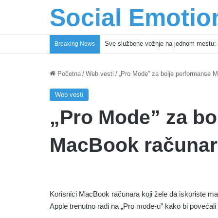
Social Emotio
Sve službene vožnje na jednom mestu: 
Breaking News
Početna
/
Web vesti
/
„Pro Mode” za bolje performanse 
Web vesti
„Pro Mode” za bo
MacBook računar
Korisnici MacBook računara koji žele da iskoriste m
Apple trenutno radi na „Pro mode-u” kako bi povećali