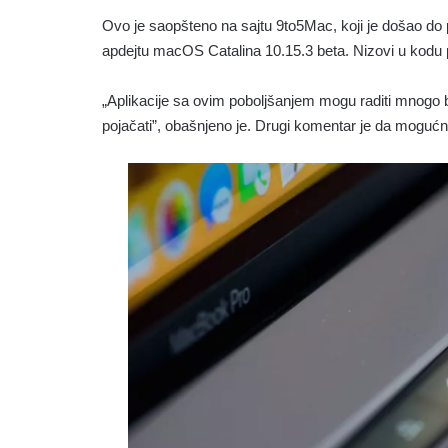
Ovo je saopšteno na sajtu 9to5Mac, koji je došao do
apdejtu macOS Catalina 10.15.3 beta. Nizovi u kodu pr
„Aplikacije sa ovim poboljšanjem mogu raditi mnogo br
pojačati”, obašnjeno je. Drugi komentar je da mogućno