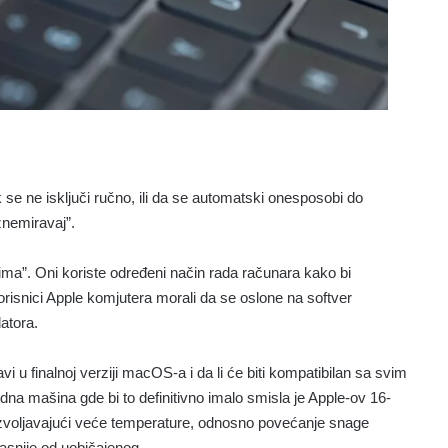
se ne isključi ručno, ili da se automatski onesposobi do
znemiravaj”.
ma”. Oni koriste određeni način rada računara kako bi
risnici Apple komjutera morali da se oslone na softver
latora.
 u finalnoj verziji macOS-a i da li će biti kompatibilan sa svim
a mašina gde bi to definitivno imalo smisla je Apple-ov 16-
ozvoljavajući veće temperature, odnosno povećanje snage
asnije od uobičajenog.