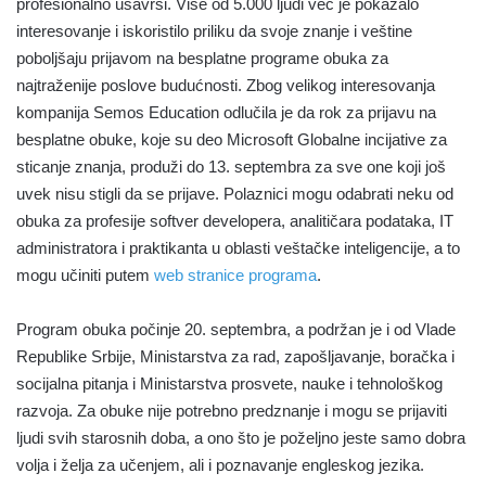
profesionalno usavrši. Više od 5.000 ljudi već je pokazalo
interesovanje i iskoristilo priliku da svoje znanje i veštine
poboljšaju prijavom na besplatne programe obuka za
najtraženije poslove budućnosti. Zbog velikog interesovanja
kompanija Semos Education odlučila je da rok za prijavu na
besplatne obuke, koje su deo Microsoft Globalne incijative za
sticanje znanja, produži do 13. septembra za sve one koji još
uvek nisu stigli da se prijave. Polaznici mogu odabrati neku od
obuka za profesije softver developera, analitičara podataka, IT
administratora i praktikanta u oblasti veštačke inteligencije, a to
mogu učiniti putem
web stranice programa
.
Program obuka počinje 20. septembra, a podržan je i od Vlade
Republike Srbije, Ministarstva za rad, zapošljavanje, boračka i
socijalna pitanja i Ministarstva prosvete, nauke i tehnološkog
razvoja. Za obuke nije potrebno predznanje i mogu se prijaviti
ljudi svih starosnih doba, a ono što je poželjno jeste samo dobra
volja i želja za učenjem, ali i poznavanje engleskog jezika.