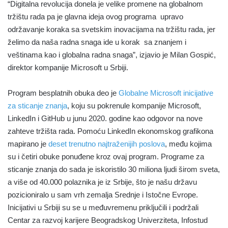
“Digitalna revolucija donela je velike promene na globalnom
tržištu rada pa je glavna ideja ovog programa upravo
održavanje koraka sa svetskim inovacijama na tržištu rada, jer
želimo da naša radna snaga ide u korak sa znanjem i
veštinama kao i globalna radna snaga”, izjavio je Milan Gospić,
direktor kompanije Microsoft u Srbiji.
Program besplatnih obuka deo je
Globalne Microsoft inicijative
za sticanje znanja
, koju su pokrenule kompanije Microsoft,
LinkedIn i GitHub u junu 2020. godine kao odgovor na nove
zahteve tržišta rada. Pomoću LinkedIn ekonomskog grafikona
mapirano je
deset trenutno najtraženijih poslova
, među kojima
su i četiri obuke ponuđene kroz ovaj program. Programe za
sticanje znanja do sada je iskoristilo 30 miliona ljudi širom sveta,
a više od 40.000 polaznika je iz Srbije, što je našu državu
pozicioniralo u sam vrh zemalja Srednje i Istočne Evrope.
Inicijativi u Srbiji su se u međuvremenu priključili i podržali
Centar za razvoj karijere Beogradskog Univerziteta, Infostud