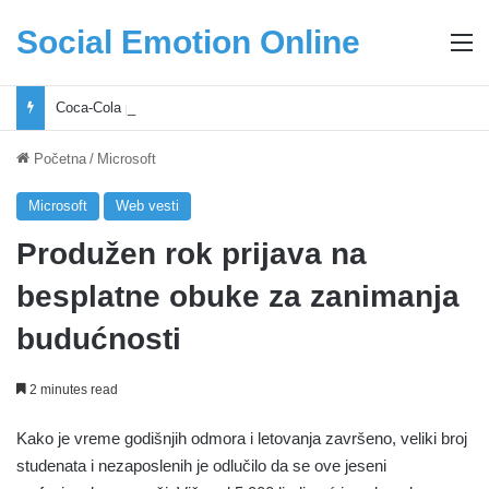
Social Emotion Online
M
Coca-Cola podrška mladima i Excel Grašić osnažuju mlade u regionu
Početna
/
Microsoft
Microsoft
Web vesti
Produžen rok prijava na
besplatne obuke za zanimanja
budućnosti
2 minutes read
Kako je vreme godišnjih odmora i letovanja završeno, veliki broj
studenata i nezaposlenih je odlučilo da se ove jeseni