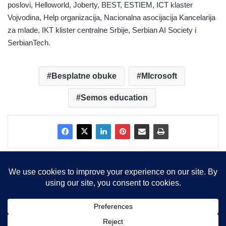
poslovi, Helloworld, Joberty, BEST, ESTIEM, ICT klaster
Vojvodina, Help organizacija, Nacionalna asocijacija Kancelarija
za mlade, IKT klister centralne Srbije, Serbian AI Society i
SerbianTech.
Besplatne obuke
MIcrosoft
Semos education
Copyright © 2015-2025, Sva prava zadržana |
LBS Team d.o.o.
Facebook
X
LinkedIn
Instagram
RSS