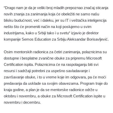
“Drago nam je da je veliki broj mladih prepoznao značaj sticanja
novih znanja za zanimanja koja će obeležiti ne samo našu
blisku budućnost, već i daleku, jer su IT i veštačka inteligencija
nešto što će promeniti način na koji poslujemo u svim
industrijama, kako u Srbiji tako i u svetu“ izjavio je direktor
kompanije Semos Education za Srbiju Aleksandar Borisavljević.
Osim mentorskih radionica za četiri zanimanja, polaznicima su
dostupne i besplatne zvanične obuke za pripremu Microsoft
Certification ispita. Polaznicima će na raspolaganju biti svi
resursi i sadržaji potrebni za uspešno savladavanje i
završavanje obuke, i to u vreme koje im odgovara, pa će moći
predavanja da usklade sa svojim obavezama. Program traje do
kraja godine, a plan je da se mentorske radionice održe u
oktobru i novembru, a obuke za Microsoft Certification ispite u
novembru i decembru.