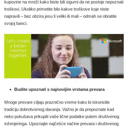
kupovine na mreži kako biste bili sigurni da ne postoje nepoznati
troškovi. Ukoliko primetite bilo kakve troškove koje niste
napravili – bez obzira jesu li veliki ili mali – odmah se obratite
svojoj banci.
Budite upoznati s najnovijim vrstama prevara
Mnoge prevare ciljaju praznično vreme kako bi iskoristile
tradiciju dobrotvornog davanja. Važno je da prepoznate kad
neko pokušava prikupiti vaše lične podatke putem društvenog
inženjeringa. Upoznajte najčešće načine prevara i društvenog