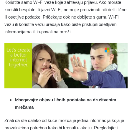
Koristite samo Wi-Fi veze koje zahtevaju prijavu. Ako morate
koristiti besplatni ili javni Wi-Fi, nemojte preuzimati niti deliti lične
ili osetljive podatke. Pričekajte dok ne dobijete sigurnu Wi-Fi
vezu ili koristite vezu uređaja kako biste pristupili osetljivim
informacijama ili kupovali na mreži.
Izbegavajte objavu ličnih podataka na društvenim
mrežama
Znati da ste daleko od kuće možda je jedina informacija koja je
provalnicima potrebna kako bi krenuli u akciju. Pregledajte i