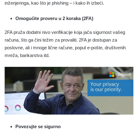
inženjeringa, kao što je phishing – i kako ih izbeći.
Omogućite proveru u 2 koraka (2FA)
2FA pruža dodatni nivo verifikacije koja jača sigurnost vašeg
računa, što ga čini težim za provaliti. 2FA je dostupan za
poslovne, ali i mnoge lične račune, poput e-pošte, društvenih
mreža, bankarstva itd.
Povezujte se sigurno