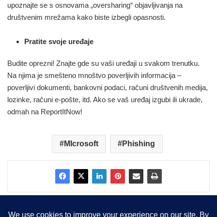
upoznajte se s osnovama „oversharing“ objavljivanja na
društvenim mrežama kako biste izbegli opasnosti.
Pratite svoje uređaje
Budite oprezni! Znajte gde su vaši uređaji u svakom trenutku.
Na njima je smešteno mnoštvo poverljivih informacija –
poverljivi dokumenti, bankovni podaci, računi društvenih medija,
lozinke, računi e-pošte, itd. Ako se vaš uređaj izgubi ili ukrade,
odmah na ReportItNow!
MIcrosoft
Phishing