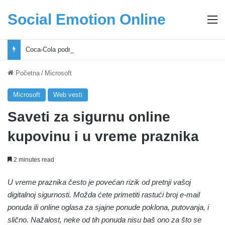
Social Emotion Online
M
Coca-Cola podrška mladima i Excel Grašić osnažuju mlade u regionu
Početna
/
Microsoft
Microsoft
Web vesti
Saveti za sigurnu online
kupovinu i u vreme praznika
2 minutes read
U vreme praznika često je povećan rizik od pretnji vašoj
digitalnoj sigurnosti. Možda ćete primetiti rastući broj e-mail
ponuda ili online oglasa za sjajne ponude poklona, putovanja, i
slično. Nažalost, neke od tih ponuda nisu baš ono za što se