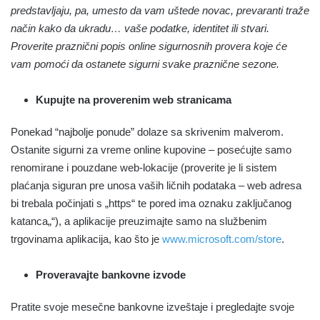
predstavljaju, pa, umesto da vam uštede novac, prevaranti traže
način kako da ukradu… vaše podatke, identitet ili stvari.
Proverite praznični popis online sigurnosnih provera koje će
vam pomoći da ostanete sigurni svake praznične sezone.
Kupujte na proverenim web stranicama
Ponekad “najbolje ponude” dolaze sa skrivenim malverom.
Ostanite sigurni za vreme online kupovine – posećujte samo
renomirane i pouzdane web-lokacije (proverite je li sistem
plaćanja siguran pre unosa vaših ličnih podataka – web adresa
bi trebala počinjati s „https“ te pored ima oznaku zaključanog
katanca„“), a aplikacije preuzimajte samo na službenim
trgovinama aplikacija, kao što je
www.microsoft.com/store
.
Proveravajte bankovne izvode
Pratite svoje mesečne bankovne izveštaje i pregledajte svoje