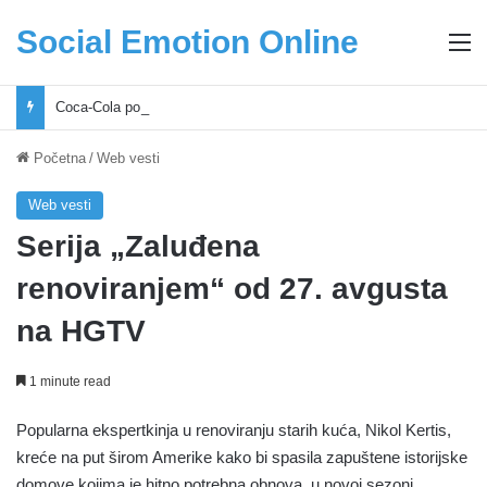
Social Emotion Online
M
Coca-Cola podrška mladima i Excel Grašić osnažuju mlade u regionu
Početna
/
Web vesti
Web vesti
Serija „Zaluđena
renoviranjem“ od 27. avgusta
na HGTV
1 minute read
Popularna ekspertkinja u renoviranju starih kuća, Nikol Kertis,
kreće na put širom Amerike kako bi spasila zapuštene istorijske
domove kojima je hitno potrebna obnova, u novoj sezoni