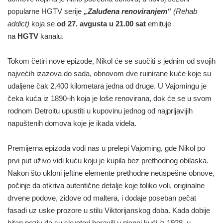
popularne HGTV serije
„Zaluđena renoviranjem“
(Rehab
addict)
koja se
od 27. avgusta u 21.00 sat
emituje
na
HGTV
kanalu.
Tokom četiri nove epizode, Nikol će se suočiti s jednim od svojih
najvećih izazova do sada, obnovom dve ruinirane kuće koje su
udaljene čak 2.400 kilometara jedna od druge. U Vajomingu je
čeka kuća iz 1890-ih koja je loše renovirana, dok će se u svom
rodnom Detroitu upustiti u kupovinu jednog od najprljavijih
napuštenih domova koje je ikada videla.
Premijerna epizoda vodi nas u prelepi Vajoming, gde Nikol po
prvi put uživo vidi kuću koju je kupila bez prethodnog obilaska.
Nakon što ukloni jeftine elemente prethodne neuspešne obnove,
počinje da otkriva autentične detalje koje toliko voli, originalne
drvene podove, zidove od maltera, i dodaje poseban pečat
fasadi uz uske prozore u stilu Viktorijanskog doba. Kada dobije
hitan poziv da su skvoteri boravili u njenoj kući iz 1928. u