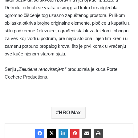
Detroitu, odmah se vraća u svoj grad kako bi nadgledala
ogromno čišćenje tog užasno zapuštenog prostora. Prilikom
obilaska otkriva brojne originalne elemente, pločice u kupatilu u
stilu podzemne železnice, ugrađeni stalak za telefon i tobogan
za veš koji vodi u podrum, pre nego što ona i njen tim krenu u
zamenu potpuno propalog krova, što je prvi korak u vraćanju
ove kuće njenom starom sjaju.
Seriju
„Zaluđena renoviranjem“
producirala je kuća Porte
Cochere Productions.
HBO Max