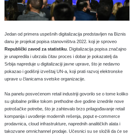
Jedan od primera uspešnih digitalizacija predstavljen na Biznis
danu je projekat popisa stanovništva 2022. koji je sproveo
Republički zavod za statistiku
. Digitalizacija popisa značajno
je unapredila i ubrzala čitav proces i dobar je pokazatelj da
Srbija napreduje u digitalizaciji javne uprave, što je nedavno
pokazao i godišnji izveštaj UN-a, koji prati razvoj elektronske
uprave u članicama svetske organizacije.
Na panelu posvećenom retail industriji govorilo se o tome koliko
su globalne prilike tokom prethodne dve godine iznedrile nove
potrošačke potrebe, što je zahtevalo brzo prilagođavanje retail
kompanija i uvođenje modernih rešenja, poput e-commerce
prodavnica, cloud infrastrukture, naprednih analitičkih alata i
takozvane omnichannel prodaje. Učesnici su se složili da će se