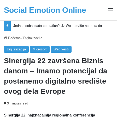
Social Emotion Online
M
Jedna osoba plaća ceo račun? Uz Wolt to više ne mora da bude slučaj
Početna
/
Digitalizacija
Digitalizacija
Microsoft
Web vesti
Sinergija 22 završena Biznis
danom – Imamo potencijal da
postanemo digitalno središte
ovog dela Evrope
3 minutes read
Sinergija 22, najznačajnija regionalna konferencija