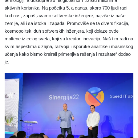
tehnologiji, a dostupne su na globalnom tržištu milionima
aktivnih korisnika. Na početku 5, a danas, skoro 700 ljudi radi
kod nas, zapošljavamo softverske inženjere, najviše iz naše
zemlje, ali i sa istoka i zapada. Promoviše se ta diversifikacija,
kosmopolitski duh softverskih inženjera, koji dolaze ovde
maltene iz celog sveta, koji su kreatori inovacija. Naš tim radi na
svim aspektima dizajna, razvoja i isporuke analitike i mašinskog
učenja kako bismo kreirali primenjiva rešenja i rezultate“ dodao
je.