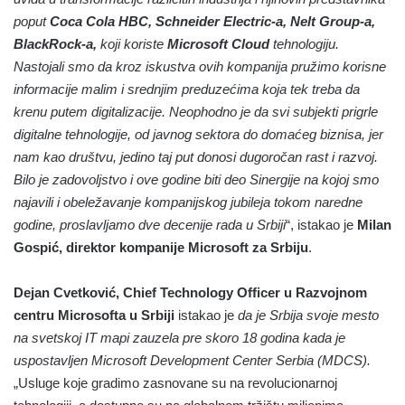
poput
Coca Cola HBC, Schneider Electric-a, Nelt Group-a,
BlackRock-a,
koji koriste
Microsoft Cloud
tehnologiju.
Nastojali smo da kroz iskustva ovih kompanija pružimo korisne
informacije malim i srednjim preduzećima koja tek treba da
krenu putem digitalizacije. Neophodno je da svi subjekti prigrle
digitalne tehnologije, od javnog sektora do domaćeg biznisa, jer
nam kao društvu, jedino taj put donosi dugoročan rast i razvoj.
Bilo je zadovoljstvo i ove godine biti deo Sinergije na kojoj smo
najavili i obeležavanje kompanijskog jubileja tokom naredne
godine, proslavljamo dve decenije rada u Srbiji
“, istakao je
Milan
Gospić, direktor kompanije Microsoft za Srbiju
.
Dejan Cvetković, Chief Technology Officer u Razvojnom
centru Microsofta u Srbiji
istakao je
da je Srbija svoje mesto
na svetskoj IT mapi zauzela pre skoro 18 godina kada je
uspostavljen Microsoft Development Center Serbia (MDCS).
„Usluge koje gradimo zasnovane su na revolucionarnoj