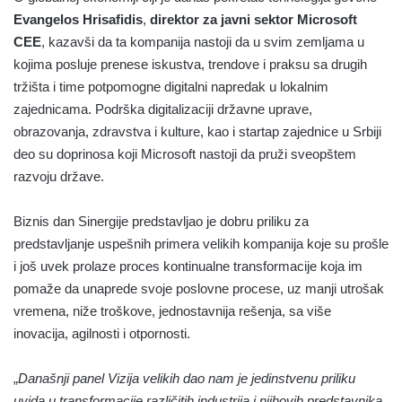
Evangelos Hrisafidis
,
direktor za javni sektor Microsoft
CEE
, kazavši da ta kompanija nastoji da u svim zemljama u
kojima posluje prenese iskustva, trendove i praksu sa drugih
tržišta i time potpomogne digitalni napredak u lokalnim
zajednicama. Podrška digitalizaciji državne uprave,
obrazovanja, zdravstva i kulture, kao i startap zajednice u Srbiji
deo su doprinosa koji Microsoft nastoji da pruži sveopštem
razvoju države.
Biznis dan Sinergije predstavljao je dobru priliku za
predstavljanje uspešnih primera velikih kompanija koje su prošle
i još uvek prolaze proces kontinualne transformacije koja im
pomaže da unaprede svoje poslovne procese, uz manji utrošak
vremena, niže troškove, jednostavnija rešenja, sa više
inovacija, agilnosti i otpornosti.
„
Današnji panel Vizija velikih dao nam je jedinstvenu priliku
uvida u transformacije različitih industrija i njihovih predstavnika