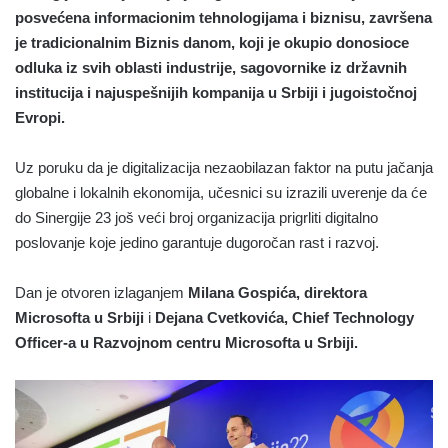
posvećena informacionim tehnologijama i biznisu, završena
je tradicionalnim Biznis danom, koji je okupio donosioce
odluka iz svih oblasti industrije, sagovornike iz državnih
institucija i najuspešnijih kompanija u Srbiji i jugoistočnoj
Evropi.
Uz poruku da je digitalizacija nezaobilazan faktor na putu jačanja
globalne i lokalnih ekonomija, učesnici su izrazili uverenje da će
do Sinergije 23 još veći broj organizacija prigrliti digitalno
poslovanje koje jedino garantuje dugoročan rast i razvoj.
Dan je otvoren izlaganjem
Milana Gospića, direktora
Microsofta u Srbiji
i
Dejana Cvetkovića, Chief Technology
Officer-a u Razvojnom centru Microsofta u Srbiji.