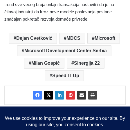
trend sve većeg broja onlajn transakcija nastaviti i da je na
čitavoj industriji da kroz nove modele poslovanja postane
značajan pokretač razvoja domaće privrede.
Dejan Cvetković
MDCS
MIcrosoft
Microsoft Development Center Serbia
Milan Gospić
Sinergija 22
Speed IT Up
Copyright © 2015-2025, Sva prava zadržana |
LBS Team d.o.o.