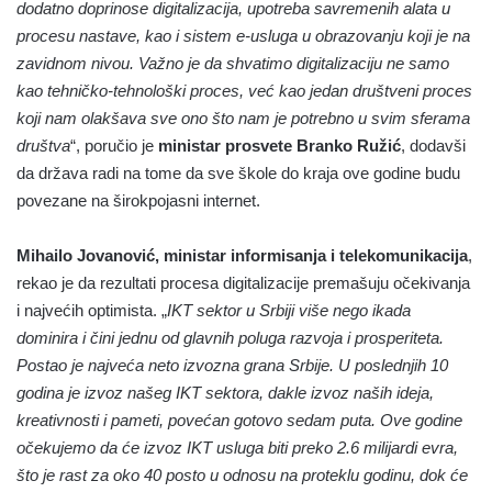
dodatno doprinose digitalizacija, upotreba savremenih alata u
procesu nastave, kao i sistem e-usluga u obrazovanju koji je na
zavidnom nivou. Važno je da shvatimo digitalizaciju ne samo
kao tehničko-tehnološki proces, već kao jedan društveni proces
koji nam olakšava sve ono što nam je potrebno u svim sferama
društva
“, poručio je
ministar prosvete Branko Ružić
, dodavši
da država radi na tome da sve škole do kraja ove godine budu
povezane na širokpojasni internet.
Mihailo Jovanović, ministar informisanja i telekomunikacija
,
rekao je da rezultati procesa digitalizacije premašuju očekivanja
i najvećih optimista. „
IKT sektor u Srbiji više nego ikada
dominira i čini jednu od glavnih poluga razvoja i prosperiteta.
Postao je najveća neto izvozna grana Srbije. U poslednjih 10
godina je izvoz našeg IKT sektora, dakle izvoz naših ideja,
kreativnosti i pameti, povećan gotovo sedam puta. Ove godine
očekujemo da će izvoz IKT usluga biti preko 2.6 milijardi evra,
što je rast za oko 40 posto u odnosu na proteklu godinu, dok će