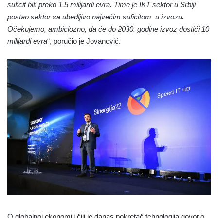
suficit biti preko 1.5 milijardi evra. Time je IKT sektor u Srbiji
postao sektor sa ubedljivo najvećim suficitom u izvozu.
Očekujemo, ambiciozno, da će do 2030. godine izvoz dostići 10
milijardi evra
“, poručio je Jovanović.
O globalnoj ekonomiji čiji je danas pokretač tehnologija govorio