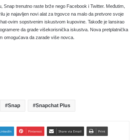
u, Snap trenutno raste brže nego Facebook i Twitter. Međutim,
lu je najavljen novi alat za trgovce na malo da pretvore svoje
apchat-ovim sopstvenim iskustvom kupovine. Takođe je lansirao
rogramere da grade višekorisnička iskustva. Nova pretplatnička
 im omogućava da zarade više novca.
Snap
Snapchat Plus
LinkedIn
Pinterest
Share via Email
Print