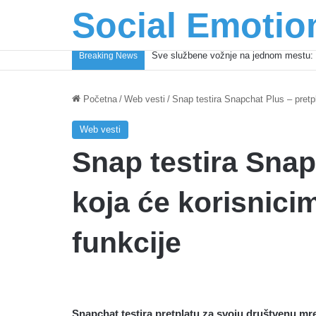
Social Emotio
Coca-Cola podrška mladima i Excel Gra
Breaking News
Početna
/
Web vesti
/
Snap testira Snapchat Plus – pretp
Web vesti
Snap testira Snap
koja će korisnici
funkcije
Snapchat testira pretplatu za svoju društvenu mr