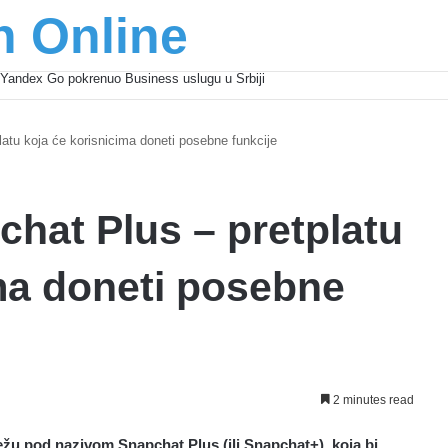
n Online
šić osnažuju mlade u regionu
latu koja će korisnicima doneti posebne funkcije
chat Plus – pretplatu
ma doneti posebne
2 minutes read
ežu pod nazivom Snapchat Plus (ili Snapchat+), koja bi