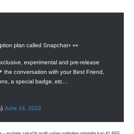
ption plan called Snapchat+ 👀
exclusive, experimental and pre-release
 📌 the conversation with your Best Friend,
ons, a special badge, etc…
a)
June 16, 2022
a – možete zakačiti profil vašeg najboljeg prijatelja kao #1 BFF