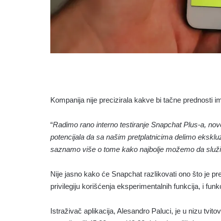
Kompanija nije precizirala kakve bi tačne prednosti ima
“
Radimo rano interno testiranje Snapchat Plus-a, no
potencijala da sa našim pretplatnicima delimo ekskluzi
saznamo više o tome kako najbolje možemo da služi
Nije jasno kako će Snapchat razlikovati ono što je pr
privilegiju korišćenja eksperimentalnih funkcija, i fun
Istraživač aplikacija, Alesandro Paluci, je u nizu tvit