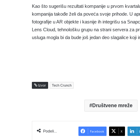
Kao što sugerišu rezultati kompanije u prvom kvartal
kompanija takođe želi da poveća svoje prihode. U apri
fotografije u AR objekte i kasnije ih integrišu sa Sn
Lens Cloud, tehnološku grupu na strani servera za p
usluga mogla bi da bude još jedan deo slagalice koji
Izvor
Tech Crunch
Društvene mreže
Podeli...
Facebook
X