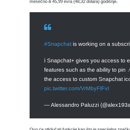
mesečno ili 45,99 evra (48,32 dolara) godišnje.
#Snapchat
is working on a subscri
ℹ️ Snapchat+ gives you access to 
features such as the ability to pin
the access to custom Snapchat ic
pic.twitter.com/VrMbyFlFvI
— Alessandro Paluzzi (@alex193
Ovo će otključati funkcije kao što je specijalna značk