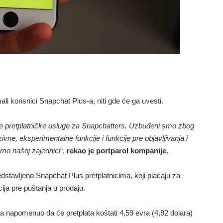
li korisnici Snapchat Plus-a, niti gde će ga uvesti.
ve pretplatničke usluge za Snapchatters. Uzbuđeni smo zbog
vne, eksperimentalne funkcije i funkcije pre objavljivanja i
mo našoj zajednici
“,
rekao je portparol kompanije.
edstavljeno Snapchat Plus pretplatnicima, koji plaćaju za
kcija pre puštanja u prodaju.
ova napomenuo da će pretplata koštati 4,59 evra (4,82 dolara)