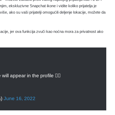
jim, ekskluzivne Snapchat ikone i vidite koliko prijatelja je
še, ako su vaši prijatelji omogućili deljenje lokacije, možete da
cije, jer ova funkcija zvuči kao noćna mora za privatnost ako
will appear in the profile 👇🏻
a)
June 16, 2022