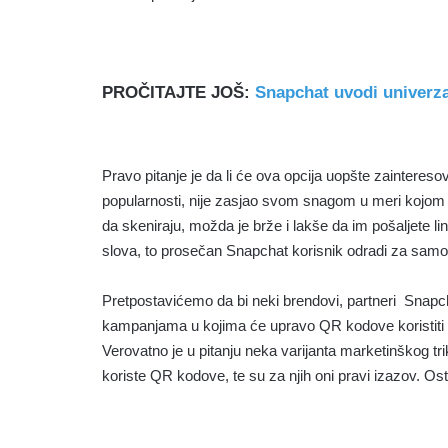
PROČITAJTE JOŠ:
Snapchat uvodi univerza
Pravo pitanje je da li će ova opcija uopšte zaintereso
popularnosti, nije zasjao svom snagom u meri kojom se
da skeniraju, možda je brže i lakše da im pošaljete 
slova, to prosečan Snapchat korisnik odradi za sam
Pretpostavićemo da bi neki brendovi, partneri Snapc
kampanjama u kojima će upravo QR kodove koristiti za
Verovatno je u pitanju neka varijanta marketinškog tri
koriste QR kodove, te su za njih oni pravi izazov. Os