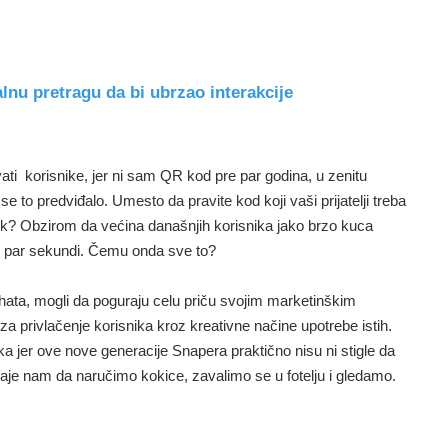
lnu pretragu da bi ubrzao interakcije
vati korisnike, jer ni sam QR kod pre par godina, u zenitu
 to predviđalo. Umesto da pravite kod koji vaši prijatelji treba
link? Obzirom da većina današnjih korisnika jako brzo kuca
o par sekundi. Čemu onda sve to?
hata, mogli da poguraju celu priču svojim marketinškim
 privlačenje korisnika kroz kreativne načine upotrebe istih.
ka jer ove nove generacije Snapera praktično nisu ni stigle da
taje nam da naručimo kokice, zavalimo se u fotelju i gledamo.