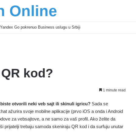
n Online
Yandex Go pokrenuo Business uslugu u Srbiji
– QR kod?
1 minute read
te otvorili neki veb sajt ili skinuli igricu?
Sada se
at ažurira svoje mobilne aplikacije (prvo iOS a onda i Android
codove za vebsajtove, a ne samo za vaš profil. Ako želite da
aši prijatelji trebaju samoda skeniraju QR kod i da surfuju unutar