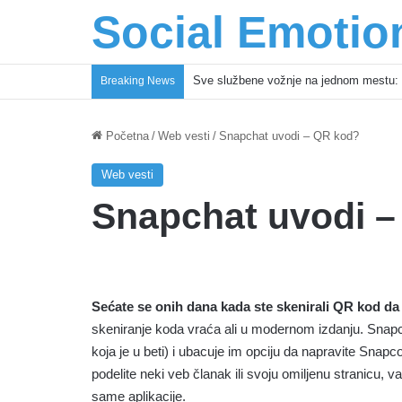
Social Emotio
Sve službene vožnje na jednom mestu: 
Breaking News
Početna
/
Web vesti
/
Snapchat uvodi – QR kod?
Web vesti
Snapchat uvodi 
Sećate se onih dana kada ste skenirali QR kod da bis
skeniranje koda vraća ali u modernom izdanju. Snapch
koja je u beti) i ubacuje im opciju da napravite Snap
podelite neki veb članak ili svoju omiljenu stranicu, v
same aplikacije.