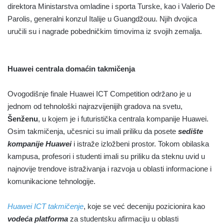
direktora Ministarstva omladine i sporta Turske, kao i Valerio De
Parolis, generalni konzul Italije u Guangdžouu. Njih dvojica
uručili su i nagrade pobedničkim timovima iz svojih zemalja.
Huawei centrala domaćin takmičenja
Ovogodišnje finale Huawei ICT Competition održano je u
jednom od tehnološki najrazvijenijih gradova na svetu,
Šenženu
, u kojem je i futuristička centrala kompanije Huawei.
Osim takmičenja, učesnici su imali priliku da posete
sedište
kompanije Huawei
i istraže izložbeni prostor. Tokom obilaska
kampusa, profesori i studenti imali su priliku da steknu uvid u
najnovije trendove istraživanja i razvoja u oblasti informacione i
komunikacione tehnologije.
Huawei ICT takmičenje
, koje se već deceniju pozicionira kao
vodeća platforma
za studentsku afirmaciju u oblasti