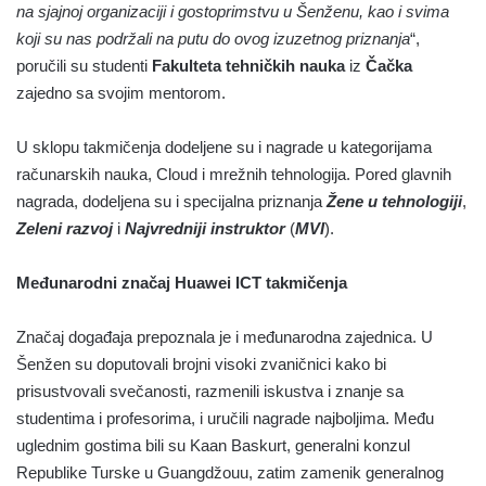
na sjajnoj organizaciji i gostoprimstvu u Šenženu, kao i svima
koji su nas podržali na putu do ovog izuzetnog priznanja
“,
poručili su studenti
Fakulteta tehničkih nauka
iz
Čačka
zajedno sa svojim mentorom.
U sklopu takmičenja dodeljene su i nagrade u kategorijama
računarskih nauka, Cloud i mrežnih tehnologija. Pored glavnih
nagrada, dodeljena su i specijalna priznanja
Žene u tehnologiji
,
Zeleni razvoj
i
Najvredniji instruktor
(
MVI
).
Međunarodni značaj Huawei ICT takmičenja
Značaj događaja prepoznala je i međunarodna zajednica. U
Šenžen su doputovali brojni visoki zvaničnici kako bi
prisustvovali svečanosti, razmenili iskustva i znanje sa
studentima i profesorima, i uručili nagrade najboljima. Među
uglednim gostima bili su Kaan Baskurt, generalni konzul
Republike Turske u Guangdžouu, zatim zamenik generalnog