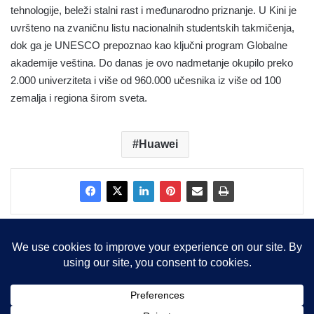
tehnologije, beleži stalni rast i međunarodno priznanje. U Kini je
uvršteno na zvaničnu listu nacionalnih studentskih takmičenja,
dok ga je UNESCO prepoznao kao ključni program Globalne
akademije veština. Do danas je ovo nadmetanje okupilo preko
2.000 univerziteta i više od 960.000 učesnika iz više od 100
zemalja i regiona širom sveta.
Huawei
Copyright © 2015-2025, Sva prava zadržana |
LBS Team d.o.o.
Facebook
X
LinkedIn
Instagram
RSS