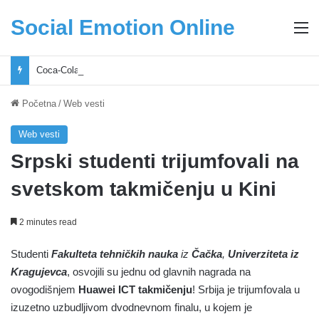
Social Emotion Online
M
Coca-Cola podrška mladima i Excel Grašić osnažuju mlade u regionu
Početna
/
Web vesti
Web vesti
Srpski studenti trijumfovali na
svetskom takmičenju u Kini
2 minutes read
Studenti
Fakulteta tehničkih nauka
iz
Čačka
,
Univerziteta iz
Kragujevca
, osvojili su jednu od glavnih nagrada na
ovogodišnjem
Huawei ICT takmičenju
! Srbija je trijumfovala u
izuzetno uzbudljivom dvodnevnom finalu, u kojem je