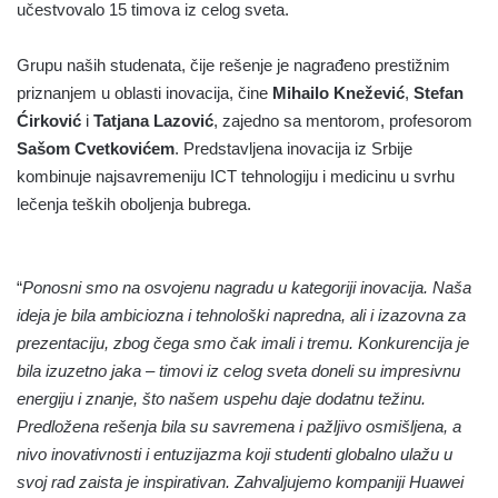
učestvovalo 15 timova iz celog sveta.
Grupu naših studenata, čije rešenje je nagrađeno prestižnim
priznanjem u oblasti inovacija, čine
Mihailo Knežević
,
Stefan
Ćirković
i
Tatjana Lazović
, zajedno sa mentorom, profesorom
Sašom Cvetkovićem
. Predstavljena inovacija iz Srbije
kombinuje najsavremeniju ICT tehnologiju i medicinu u svrhu
lečenja teških oboljenja bubrega.
“
Ponosni smo na osvojenu nagradu u kategoriji inovacija. Naša
ideja je bila ambiciozna i tehnološki napredna, ali i izazovna za
prezentaciju, zbog čega smo čak imali i tremu. Konkurencija je
bila izuzetno jaka – timovi iz celog sveta doneli su impresivnu
energiju i znanje, što našem uspehu daje dodatnu težinu.
Predložena rešenja bila su savremena i pažljivo osmišljena, a
nivo inovativnosti i entuzijazma koji studenti globalno ulažu u
svoj rad zaista je inspirativan. Zahvaljujemo kompaniji Huawei