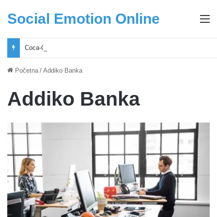
Social Emotion Online
M
Coca-Cola podrška mladima i Excel Grašić osnažuju mlade u regionu
Početna
/
Addiko Banka
Addiko Banka