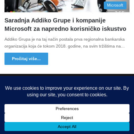
Microsoft
Saradnja Addiko Grupe i kompanije
Microsoft za napredno korisničko iskustvo
Addiko Grupa je na taj način postala prva regionalna bankarska
organizacija koja će tokom 2018. godine, na svim tržištima na…
Pročitaj više...
Copyright © 2015-2025, Sva prava zadržana |
LBS Team d.o.o.
Facebook
X
LinkedIn
Instagram
RSS