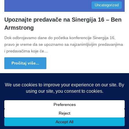
Uncategorized
Upoznajte predavače na Sinergija 16 – Ben
Armstrong
Dok odbrojavamo dane do početka konferencije Sinergija 16,
pravo je vreme da se upoznamo sa najzanimljivijim predavanjima
i predavačima koje će…
Pročitaj više...
Copyright © 2015-2025, Sva prava zadržana |
LBS Team d.o.o.
Facebook
X
LinkedIn
Instagram
RSS