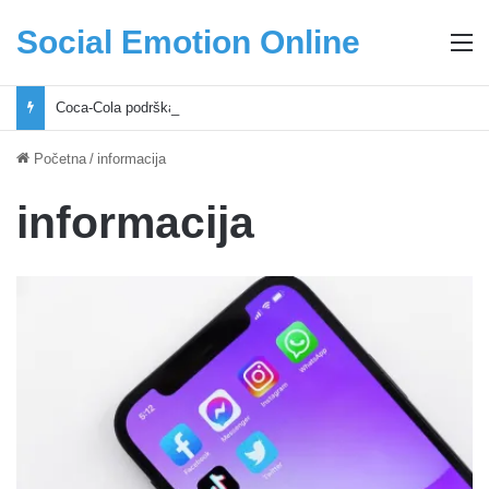
Social Emotion Online
M
Coca-Cola podrška mladima i Excel Grašić osnažuju mlade u regionu
Početna
/
informacija
informacija