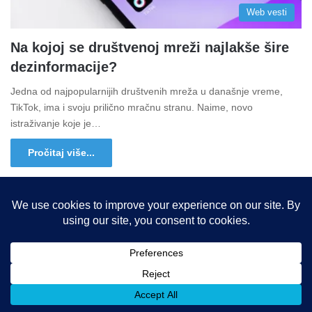
Web vesti
Na kojoj se društvenoj mreži najlakše šire
dezinformacije?
Jedna od najpopularnijih društvenih mreža u današnje vreme,
TikTok, ima i svoju prilično mračnu stranu. Naime, novo
istraživanje koje je…
Pročitaj više...
Copyright © 2015-2025, Sva prava zadržana |
LBS Team d.o.o.
Facebook
X
LinkedIn
Instagram
RSS