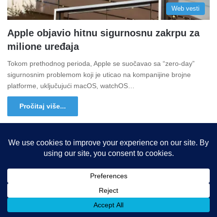
Web vesti
Apple objavio hitnu sigurnosnu zakrpu za
milione uređaja
Tokom prethodnog perioda, Apple se suočavao sa “zero-day”
sigurnosnim problemom koji je uticao na kompanijine brojne
platforme, uključujući macOS, watchOS…
Pročitaj više...
Copyright © 2015-2025, Sva prava zadržana |
LBS Team d.o.o.
Facebook
X
LinkedIn
Instagram
RSS