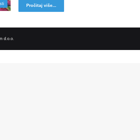
sti
Pročitaj više...
 d.o.o.