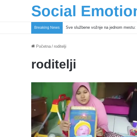
Social Emotio
Sve službene vožnje na jednom mestu: 
Breaking News
Početna
/
roditelji
roditelji