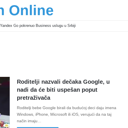
n Online
Yandex Go pokrenuo Business uslugu u Srbiji
Roditelji nazvali dečaka Google, u
nadi da će biti uspešan poput
pretraživača
Roditelji bebe Google birali da budućoj deci daju imena
Windows, iPhone, Microsoft ili iOS, verujući da na taj
način imaju…