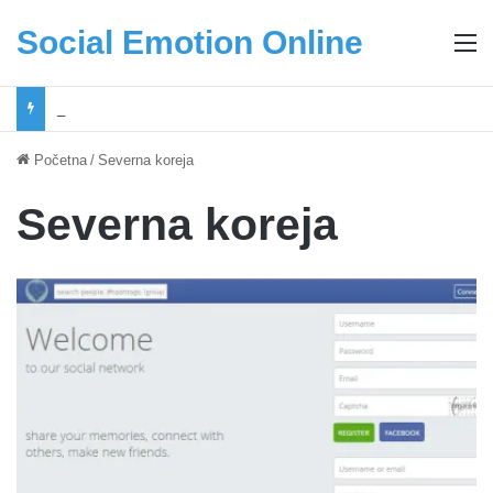
Social Emotion Online
M
Coca-Cola podrška mladima i Excel Grašić osnažuju mlade u regionu
Početna
/
Severna koreja
Severna koreja