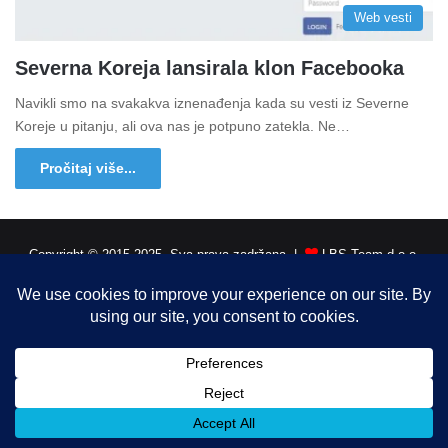
Web vesti
Severna Koreja lansirala klon Facebooka
Navikli smo na svakakva iznenađenja kada su vesti iz Severne
Koreje u pitanju, ali ova nas je potpuno zatekla. Ne…
Pročitaj više...
Copyright © 2015-2025, Sva prava zadržana |
LBS Team d.o.o.
Facebook
X
LinkedIn
Instagram
RSS